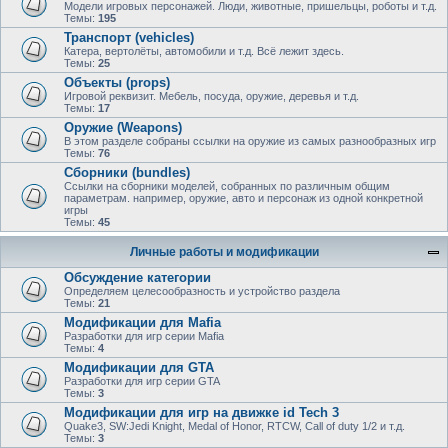
Модели игровых персонажей. Люди, животные, пришельцы, роботы и т.д.
Темы:
195
Транспорт (vehicles)
Катера, вертолёты, автомобили и т.д. Всё лежит здесь.
Темы:
25
Объекты (props)
Игровой реквизит. Мебель, посуда, оружие, деревья и т.д.
Темы:
17
Оружие (Weapons)
В этом разделе собраны ссылки на оружие из самых разнообразных игр
Темы:
76
Сборники (bundles)
Ссылки на сборники моделей, собранных по различным общим
параметрам. например, оружие, авто и персонаж из одной конкретной
игры
Темы:
45
Личные работы и модификации
Обсуждение категории
Определяем целесообразность и устройство раздела
Темы:
21
Модификации для Mafia
Разработки для игр серии Mafia
Темы:
4
Модификации для GTA
Разработки для игр серии GTA
Темы:
3
Модификации для игр на движке id Tech 3
Quake3, SW:Jedi Knight, Medal of Honor, RTCW, Call of duty 1/2 и т.д.
Темы:
3