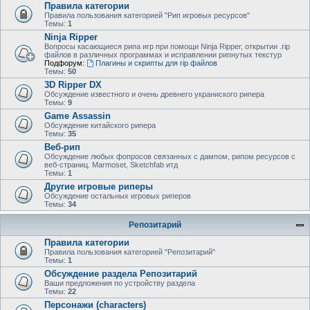
Правила категории
Правила пользования категорией "Рип игровых ресурсов"
Темы:
1
Ninja Ripper
Вопросы касающиеся рипа игр при помощи Ninja Ripper, открытии .rip
файлов в различных программах и исправлении рипнутых текстур
Подфорум:
Плагины и скрипты для rip файлов
Темы:
50
3D Ripper DX
Обсуждение известного и очень древнего украниского рипера
Темы:
9
Game Assassin
Обсуждение китайского рипера
Темы:
35
Веб-рип
Обсуждение любых фопросов связанных с дампом, рипом ресурсов с
веб-страниц. Marmoset, Sketchfab итд
Темы:
1
Другие игровые риперы
Обсуждение остальных игровых риперов
Темы:
34
Репозитарий
Правила категории
Правила пользования категорией "Репозитарий"
Темы:
1
Обсуждение раздела Репозитарий
Ваши предложения по устройству раздела
Темы:
22
Персонажи (characters)