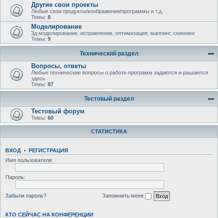
Другие свои проекты
Любые свои продукты/изображения/программы и т.д.
Темы:
8
Моделирование
3д моделирование, исправление, оптимизация, маппинг, скиннинг
Темы:
9
Технический раздел
Вопросы, ответы
Любыe технические вопросы о работе программ задаются и рашаются
здесь
Темы:
87
Тестовый раздел
Тестовый форум
Темы:
60
СТАТИСТИКА
ВХОД
•
РЕГИСТРАЦИЯ
Имя пользователя:
Пароль:
Забыли пароль?
Запомнить меня
КТО СЕЙЧАС НА КОНФЕРЕНЦИИ