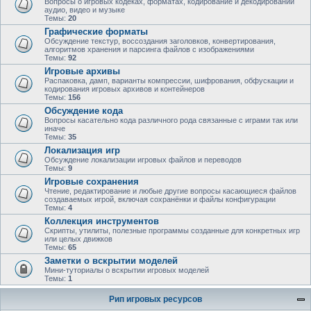
Вопросы о игровых кодеках, форматах, кодирование и декодировании
аудио, видео и музыке
Темы:
20
Графические форматы
Обсуждение текстур, воссоздания заголовков, конвертирования,
алгоритмов хранения и парсинга файлов с изображениями
Темы:
92
Игровые архивы
Распаковка, дамп, варианты компрессии, шифрования, обфускации и
кодирования игровых архивов и контейнеров
Темы:
156
Обсуждение кода
Вопросы касательно кода различного рода связанные с играми так или
иначе
Темы:
35
Локализация игр
Обсуждение локализации игровых файлов и переводов
Темы:
9
Игровые сохранения
Чтение, редактирование и любые другие вопросы касающиеся файлов
создаваемых игрой, включая сохранёнки и файлы конфигурации
Темы:
4
Коллекция инструментов
Скрипты, утилиты, полезные программы созданные для конкретных игр
или целых движков
Темы:
65
Заметки о вскрытии моделей
Мини-туториалы о вскрытии игровых моделей
Темы:
1
Рип игровых ресурсов