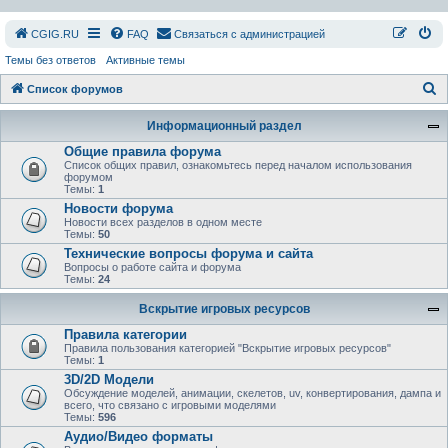
СGIG.RU
FAQ
Связаться с администрацией
Темы без ответов
Активные темы
П
Список форумов
о
Информационный раздел
и
Общие правила форума
с
Список общих правил, ознакомьтесь перед началом использования
форумом
к
Темы:
1
Новости форума
Новости всех разделов в одном месте
Темы:
50
Технические вопросы форума и сайта
Вопросы о работе сайта и форума
Темы:
24
Вскрытие игровых ресурсов
Правила категории
Правила пользования категорией "Вскрытие игровых ресурсов"
Темы:
1
3D/2D Модели
Обсуждение моделей, анимации, скелетов, uv, конвертирования, дампа и
всего, что связано с игровыми моделями
Темы:
596
Аудио/Видео форматы