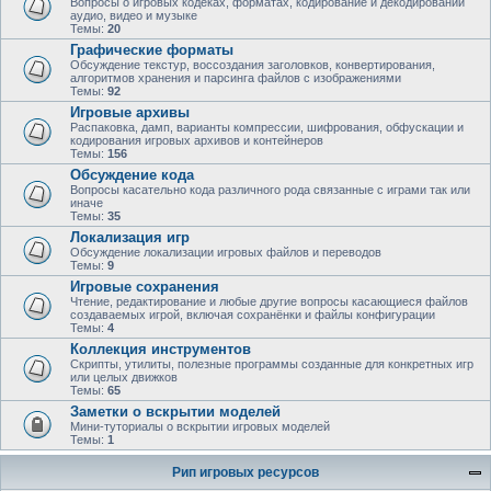
Вопросы о игровых кодеках, форматах, кодирование и декодировании
аудио, видео и музыке
Темы:
20
Графические форматы
Обсуждение текстур, воссоздания заголовков, конвертирования,
алгоритмов хранения и парсинга файлов с изображениями
Темы:
92
Игровые архивы
Распаковка, дамп, варианты компрессии, шифрования, обфускации и
кодирования игровых архивов и контейнеров
Темы:
156
Обсуждение кода
Вопросы касательно кода различного рода связанные с играми так или
иначе
Темы:
35
Локализация игр
Обсуждение локализации игровых файлов и переводов
Темы:
9
Игровые сохранения
Чтение, редактирование и любые другие вопросы касающиеся файлов
создаваемых игрой, включая сохранёнки и файлы конфигурации
Темы:
4
Коллекция инструментов
Скрипты, утилиты, полезные программы созданные для конкретных игр
или целых движков
Темы:
65
Заметки о вскрытии моделей
Мини-туториалы о вскрытии игровых моделей
Темы:
1
Рип игровых ресурсов