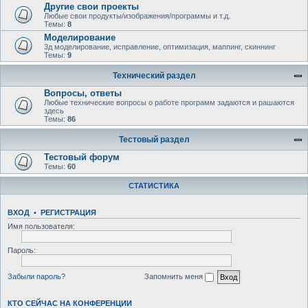
Другие свои проекты
Любые свои продукты/изображения/программы и т.д.
Темы:
8
Моделирование
3д моделирование, исправление, оптимизация, маппинг, скиннинг
Темы:
9
Технический раздел
Вопросы, ответы
Любыe технические вопросы о работе программ задаются и рашаются
здесь
Темы:
86
Тестовый раздел
Тестовый форум
Темы:
60
СТАТИСТИКА
ВХОД
•
РЕГИСТРАЦИЯ
Имя пользователя:
Пароль:
Забыли пароль?
Запомнить меня
КТО СЕЙЧАС НА КОНФЕРЕНЦИИ