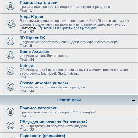
Правила категории
Правила пользования категорией "Рип игровых ресурсов"
Темы:
1
Ninja Ripper
Вопросы касающиеся рипа игр при помощи Ninja Ripper, открытии .rip
файлов в различных программах и исправлении рипнутых текстур
Подфорум:
Плагины и скрипты для rip файлов
Темы:
47
3D Ripper DX
Обсуждение известного и очень древнего украниского рипера
Темы:
9
Game Assassin
Обсуждение китайского рипера
Темы:
34
Веб-рип
Обсуждение любых фопросов связанных с дампом, рипом ресурсов с
веб-страниц. Marmoset, Sketchfab итд
Темы:
1
Другие игровые риперы
Обсуждение остальных игровых риперов
Темы:
33
Репозитарий
Правила категории
Правила пользования категорией "Репозитарий"
Темы:
1
Обсуждение раздела Репозитарий
Ваши предложения по устройству раздела
Темы:
22
Персонажи (characters)