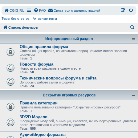
СGIG.RU
FAQ
Связаться с администрацией
Темы без ответов
Активные темы
П
Список форумов
о
Информационный раздел
и
Общие правила форума
с
Список общих правил, ознакомьтесь перед началом использования
форумом
к
Темы:
1
Новости форума
Новости всех разделов в одном месте
Темы:
50
Технические вопросы форума и сайта
Вопросы о работе сайта и форума
Темы:
24
Вскрытие игровых ресурсов
Правила категории
Правила пользования категорией "Вскрытие игровых ресурсов"
Темы:
1
3D/2D Модели
Обсуждение моделей, анимации, скелетов, uv, конвертирования, дампа и
всего, что связано с игровыми моделями
Темы:
595
Аудио/Видео форматы