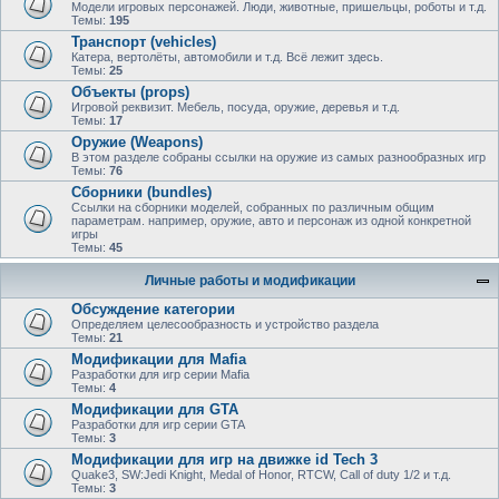
Модели игровых персонажей. Люди, животные, пришельцы, роботы и т.д.
Темы:
195
Транспорт (vehicles)
Катера, вертолёты, автомобили и т.д. Всё лежит здесь.
Темы:
25
Объекты (props)
Игровой реквизит. Мебель, посуда, оружие, деревья и т.д.
Темы:
17
Оружие (Weapons)
В этом разделе собраны ссылки на оружие из самых разнообразных игр
Темы:
76
Сборники (bundles)
Ссылки на сборники моделей, собранных по различным общим
параметрам. например, оружие, авто и персонаж из одной конкретной
игры
Темы:
45
Личные работы и модификации
Обсуждение категории
Определяем целесообразность и устройство раздела
Темы:
21
Модификации для Mafia
Разработки для игр серии Mafia
Темы:
4
Модификации для GTA
Разработки для игр серии GTA
Темы:
3
Модификации для игр на движке id Tech 3
Quake3, SW:Jedi Knight, Medal of Honor, RTCW, Call of duty 1/2 и т.д.
Темы:
3