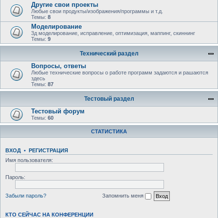
Другие свои проекты
Любые свои продукты/изображения/программы и т.д.
Темы:
8
Моделирование
3д моделирование, исправление, оптимизация, маппинг, скиннинг
Темы:
9
Технический раздел
Вопросы, ответы
Любыe технические вопросы о работе программ задаются и рашаются
здесь
Темы:
87
Тестовый раздел
Тестовый форум
Темы:
60
СТАТИСТИКА
ВХОД
•
РЕГИСТРАЦИЯ
Имя пользователя:
Пароль:
Забыли пароль?
Запомнить меня
КТО СЕЙЧАС НА КОНФЕРЕНЦИИ