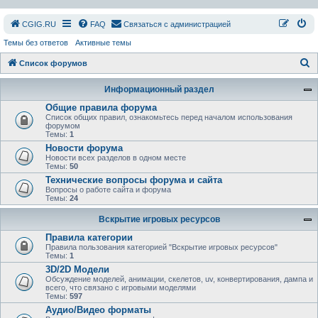
СGIG.RU
FAQ
Связаться с администрацией
Темы без ответов
Активные темы
П
Список форумов
о
Информационный раздел
и
Общие правила форума
с
Список общих правил, ознакомьтесь перед началом использования
форумом
к
Темы:
1
Новости форума
Новости всех разделов в одном месте
Темы:
50
Технические вопросы форума и сайта
Вопросы о работе сайта и форума
Темы:
24
Вскрытие игровых ресурсов
Правила категории
Правила пользования категорией "Вскрытие игровых ресурсов"
Темы:
1
3D/2D Модели
Обсуждение моделей, анимации, скелетов, uv, конвертирования, дампа и
всего, что связано с игровыми моделями
Темы:
597
Аудио/Видео форматы