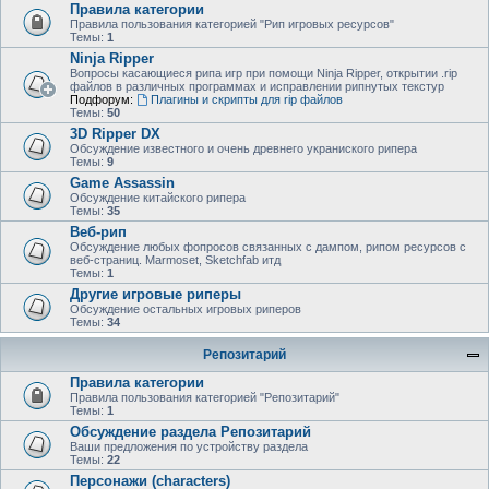
Правила категории
Правила пользования категорией "Рип игровых ресурсов"
Темы:
1
Ninja Ripper
Вопросы касающиеся рипа игр при помощи Ninja Ripper, открытии .rip
файлов в различных программах и исправлении рипнутых текстур
Подфорум:
Плагины и скрипты для rip файлов
Темы:
50
3D Ripper DX
Обсуждение известного и очень древнего украниского рипера
Темы:
9
Game Assassin
Обсуждение китайского рипера
Темы:
35
Веб-рип
Обсуждение любых фопросов связанных с дампом, рипом ресурсов с
веб-страниц. Marmoset, Sketchfab итд
Темы:
1
Другие игровые риперы
Обсуждение остальных игровых риперов
Темы:
34
Репозитарий
Правила категории
Правила пользования категорией "Репозитарий"
Темы:
1
Обсуждение раздела Репозитарий
Ваши предложения по устройству раздела
Темы:
22
Персонажи (characters)