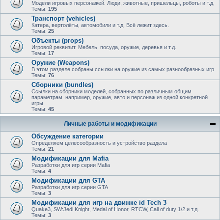
Модели игровых персонажей. Люди, животные, пришельцы, роботы и т.д.
Темы:
195
Транспорт (vehicles)
Катера, вертолёты, автомобили и т.д. Всё лежит здесь.
Темы:
25
Объекты (props)
Игровой реквизит. Мебель, посуда, оружие, деревья и т.д.
Темы:
17
Оружие (Weapons)
В этом разделе собраны ссылки на оружие из самых разнообразных игр
Темы:
76
Сборники (bundles)
Ссылки на сборники моделей, собранных по различным общим
параметрам. например, оружие, авто и персонаж из одной конкретной
игры
Темы:
45
Личные работы и модификации
Обсуждение категории
Определяем целесообразность и устройство раздела
Темы:
21
Модификации для Mafia
Разработки для игр серии Mafia
Темы:
4
Модификации для GTA
Разработки для игр серии GTA
Темы:
3
Модификации для игр на движке id Tech 3
Quake3, SW:Jedi Knight, Medal of Honor, RTCW, Call of duty 1/2 и т.д.
Темы:
3