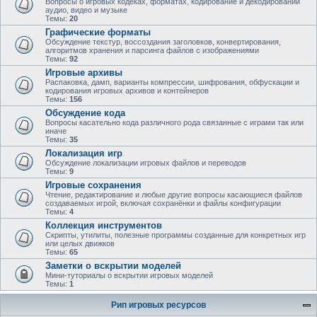
Вопросы о игровых кодеках, форматах, кодирование и декодировании
аудио, видео и музыке
Темы:
20
Графические форматы
Обсуждение текстур, воссоздания заголовков, конвертирования,
алгоритмов хранения и парсинга файлов с изображениями
Темы:
92
Игровые архивы
Распаковка, дамп, варианты компрессии, шифрования, обфускации и
кодирования игровых архивов и контейнеров
Темы:
156
Обсуждение кода
Вопросы касательно кода различного рода связанные с играми так или
иначе
Темы:
35
Локализация игр
Обсуждение локализации игровых файлов и переводов
Темы:
9
Игровые сохранения
Чтение, редактирование и любые другие вопросы касающиеся файлов
создаваемых игрой, включая сохранёнки и файлы конфигурации
Темы:
4
Коллекция инструментов
Скрипты, утилиты, полезные программы созданные для конкретных игр
или целых движков
Темы:
65
Заметки о вскрытии моделей
Мини-туториалы о вскрытии игровых моделей
Темы:
1
Рип игровых ресурсов