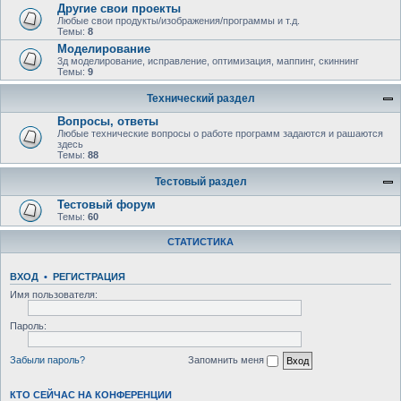
Другие свои проекты
Любые свои продукты/изображения/программы и т.д.
Темы:
8
Моделирование
3д моделирование, исправление, оптимизация, маппинг, скиннинг
Темы:
9
Технический раздел
Вопросы, ответы
Любыe технические вопросы о работе программ задаются и рашаются
здесь
Темы:
88
Тестовый раздел
Тестовый форум
Темы:
60
СТАТИСТИКА
ВХОД
•
РЕГИСТРАЦИЯ
Имя пользователя:
Пароль:
Забыли пароль?
Запомнить меня
КТО СЕЙЧАС НА КОНФЕРЕНЦИИ