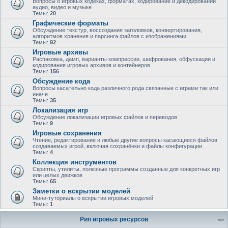
Вопросы о игровых кодеках, форматах, кодирование и декодировании
аудио, видео и музыке
Темы:
20
Графические форматы
Обсуждение текстур, воссоздания заголовков, конвертирования,
алгоритмов хранения и парсинга файлов с изображениями
Темы:
92
Игровые архивы
Распаковка, дамп, варианты компрессии, шифрования, обфускации и
кодирования игровых архивов и контейнеров
Темы:
156
Обсуждение кода
Вопросы касательно кода различного рода связанные с играми так или
иначе
Темы:
35
Локализация игр
Обсуждение локализации игровых файлов и переводов
Темы:
9
Игровые сохранения
Чтение, редактирование и любые другие вопросы касающиеся файлов
создаваемых игрой, включая сохранёнки и файлы конфигурации
Темы:
4
Коллекция инструментов
Скрипты, утилиты, полезные программы созданные для конкретных игр
или целых движков
Темы:
65
Заметки о вскрытии моделей
Мини-туториалы о вскрытии игровых моделей
Темы:
1
Рип игровых ресурсов