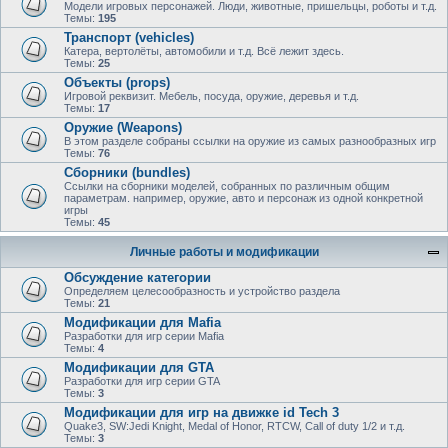
Модели игровых персонажей. Люди, животные, пришельцы, роботы и т.д.
Темы:
195
Транспорт (vehicles)
Катера, вертолёты, автомобили и т.д. Всё лежит здесь.
Темы:
25
Объекты (props)
Игровой реквизит. Мебель, посуда, оружие, деревья и т.д.
Темы:
17
Оружие (Weapons)
В этом разделе собраны ссылки на оружие из самых разнообразных игр
Темы:
76
Сборники (bundles)
Ссылки на сборники моделей, собранных по различным общим
параметрам. например, оружие, авто и персонаж из одной конкретной
игры
Темы:
45
Личные работы и модификации
Обсуждение категории
Определяем целесообразность и устройство раздела
Темы:
21
Модификации для Mafia
Разработки для игр серии Mafia
Темы:
4
Модификации для GTA
Разработки для игр серии GTA
Темы:
3
Модификации для игр на движке id Tech 3
Quake3, SW:Jedi Knight, Medal of Honor, RTCW, Call of duty 1/2 и т.д.
Темы:
3