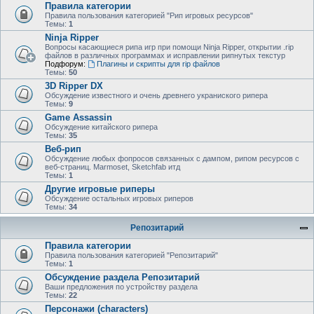
Правила категории
Правила пользования категорией "Рип игровых ресурсов"
Темы:
1
Ninja Ripper
Вопросы касающиеся рипа игр при помощи Ninja Ripper, открытии .rip
файлов в различных программах и исправлении рипнутых текстур
Подфорум:
Плагины и скрипты для rip файлов
Темы:
50
3D Ripper DX
Обсуждение известного и очень древнего украниского рипера
Темы:
9
Game Assassin
Обсуждение китайского рипера
Темы:
35
Веб-рип
Обсуждение любых фопросов связанных с дампом, рипом ресурсов с
веб-страниц. Marmoset, Sketchfab итд
Темы:
1
Другие игровые риперы
Обсуждение остальных игровых риперов
Темы:
34
Репозитарий
Правила категории
Правила пользования категорией "Репозитарий"
Темы:
1
Обсуждение раздела Репозитарий
Ваши предложения по устройству раздела
Темы:
22
Персонажи (characters)