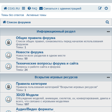
СGIG.RU
FAQ
Связаться с администрацией
Темы без ответов
Активные темы
П
Список форумов
о
Информационный раздел
и
Общие правила форума
с
Список общих правил, ознакомьтесь перед началом использования
форумом
к
Темы:
1
Новости форума
Новости всех разделов в одном месте
Темы:
50
Технические вопросы форума и сайта
Вопросы о работе сайта и форума
Темы:
24
Вскрытие игровых ресурсов
Правила категории
Правила пользования категорией "Вскрытие игровых ресурсов"
Темы:
1
3D/2D Модели
Обсуждение моделей, анимации, скелетов, uv, конвертирования, дампа и
всего, что связано с игровыми моделями
Темы:
597
Аудио/Видео форматы