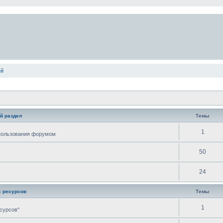
ей
й раздел
Темы
1
спользования форумом
50
24
 ресурсов
Темы
1
сурсов"