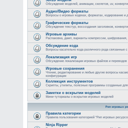
Обсуждение моделей, анимации, скелетов, uv, конверти
Аудио/Видео форматы
Вопросы о игровых кодеках, форматах, кодирование и 
Графические форматы
Обсуждение текстур, воссоздания заголовков, конверт
Игровые архивы
Распаковка, дамп, варианты компрессии, шифрования,
Обсуждение кода
Вопросы касательно кода различного рода связанные с 
Локализация игр
Обсуждение локализации игровых файлов и переводов
Игровые сохранения
Чтение, редактирование и любые другие вопросы каса
конфигурации
Коллекция инструментов
Скрипты, утилиты, полезные программы созданные для
Заметки о вскрытии моделей
Мини-туториалы о вскрытии игровых моделей
Рип игровых р
Правила категории
Правила пользования категорией "Рип игровых ресурсо
Ninja Ripper