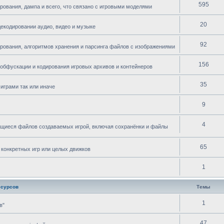
595
рования, дампа и всего, что связано с игровыми моделями
20
декодировании аудио, видео и музыке
92
ирования, алгоритмов хранения и парсинга файлов с изображениями
156
 обфускации и кодирования игровых архивов и контейнеров
35
играми так или иначе
9
4
ющиеся файлов создаваемых игрой, включая сохранёнки и файлы
65
 конкретных игр или целых движков
1
есурсов
Темы
1
в"
47