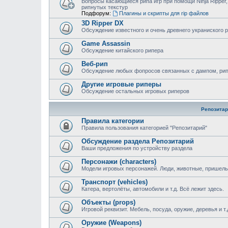
Вопросы касающиеся рипа игр при помощи Ninja Ripper,
рипнутых текстур
Подфорум:
Плагины и скрипты для rip файлов
3D Ripper DX
Обсуждение известного и очень древнего украниского 
Game Assassin
Обсуждение китайского рипера
Веб-рип
Обсуждение любых фопросов связанных с дампом, рипом
Другие игровые риперы
Обсуждение остальных игровых риперов
Репозитар
Правила категории
Правила пользования категорией "Репозитарий"
Обсуждение раздела Репозитарий
Ваши предложения по устройству раздела
Персонажи (characters)
Модели игровых персонажей. Люди, животные, пришельц
Транспорт (vehicles)
Катера, вертолёты, автомобили и т.д. Всё лежит здесь.
Объекты (props)
Игровой реквизит. Мебель, посуда, оружие, деревья и т.
Оружие (Weapons)