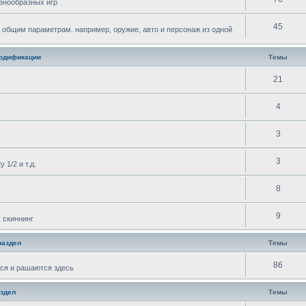
знообразных игр
45
 общим параметрам. например, оружие, авто и персонаж из одной
одификации
Темы
21
4
3
3
 1/2 и т.д.
8
9
 скиннинг
раздел
Темы
86
ся и рашаются здесь
здел
Темы