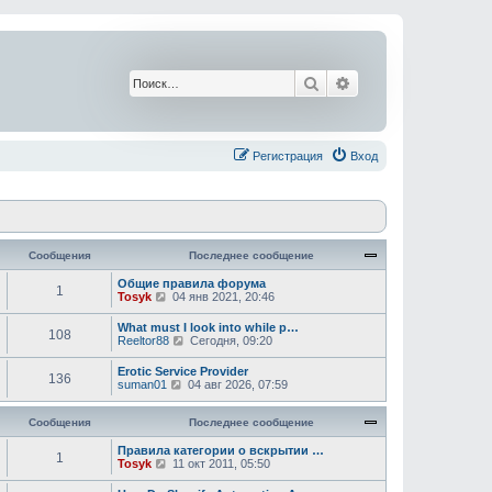
Поиск
Расширенный поис
Регистрация
Вход
Сообщения
Последнее сообщение
Общие правила форума
1
П
Tosyk
04 янв 2021, 20:46
е
р
What must I look into while p…
108
е
П
Reeltor88
Сегодня, 09:20
й
е
т
р
Erotic Service Provider
и
136
е
П
suman01
04 авг 2026, 07:59
к
й
е
п
т
р
о
и
Сообщения
е
Последнее сообщение
с
к
й
л
п
т
Правила категории о вскрытии …
е
1
о
П
и
Tosyk
11 окт 2011, 05:50
д
с
е
к
н
л
р
п