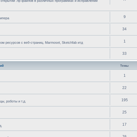
 открытии .rip файлов в различных программах и исправлении
9
рипера
34
1
 ресурсов с веб-страниц. Marmoset, Sketchfab итд
33
ий
Темы
1
22
195
ы, роботы и т.д.
25
17
д.
76