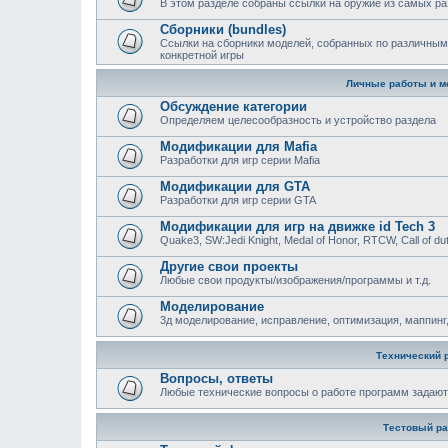
В этом разделе собраны ссылки на оружие из самых ра
Сборники (bundles)
Ссылки на сборники моделей, собранных по различным
конкретной игры
Личные работы и м
Обсуждение категории
Определяем целесообразность и устройство раздела
Модификации для Mafia
Разработки для игр серии Mafia
Модификации для GTA
Разработки для игр серии GTA
Модификации для игр на движке id Tech 3
Quake3, SW:Jedi Knight, Medal of Honor, RTCW, Call of duty
Другие свои проекты
Любые свои продукты/изображения/программы и т.д.
Моделирование
3д моделирование, исправление, оптимизация, маппинг,
Технический 
Вопросы, ответы
Любыe технические вопросы о работе программ задают
Тестовый ра