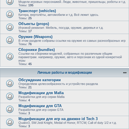
Модели игровых персонажей. Люди, животные, пришельцы, роботы и т.д.
Темы:
195
Транспорт (vehicles)
Катера, вертолёты, автомобили и т.д. Всё лежит здесь.
Темы:
25
Объекты (props)
Игровой реквизит. Мебель, посуда, оружие, деревья и т.д.
Темы:
17
Оружие (Weapons)
В этом разделе собраны ссылки на оружие из самых разнообразных игр
Темы:
76
Сборники (bundles)
Ссылки на сборники моделей, собранных по различным общим
параметрам. например, оружие, авто и персонаж из одной конкретной
игры
Темы:
45
Личные работы и модификации
Обсуждение категории
Определяем целесообразность и устройство раздела
Темы:
21
Модификации для Mafia
Разработки для игр серии Mafia
Темы:
4
Модификации для GTA
Разработки для игр серии GTA
Темы:
3
Модификации для игр на движке id Tech 3
Quake3, SW:Jedi Knight, Medal of Honor, RTCW, Call of duty 1/2 и т.д.
Темы:
3