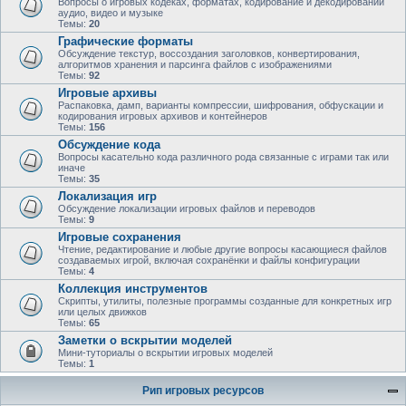
Вопросы о игровых кодеках, форматах, кодирование и декодировании
аудио, видео и музыке
Темы:
20
Графические форматы
Обсуждение текстур, воссоздания заголовков, конвертирования,
алгоритмов хранения и парсинга файлов с изображениями
Темы:
92
Игровые архивы
Распаковка, дамп, варианты компрессии, шифрования, обфускации и
кодирования игровых архивов и контейнеров
Темы:
156
Обсуждение кода
Вопросы касательно кода различного рода связанные с играми так или
иначе
Темы:
35
Локализация игр
Обсуждение локализации игровых файлов и переводов
Темы:
9
Игровые сохранения
Чтение, редактирование и любые другие вопросы касающиеся файлов
создаваемых игрой, включая сохранёнки и файлы конфигурации
Темы:
4
Коллекция инструментов
Скрипты, утилиты, полезные программы созданные для конкретных игр
или целых движков
Темы:
65
Заметки о вскрытии моделей
Мини-туториалы о вскрытии игровых моделей
Темы:
1
Рип игровых ресурсов