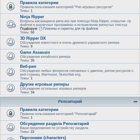
Правила категории
Правила пользования категорией "Рип игровых ресурсов"
Темы:
1
Ninja Ripper
Вопросы касающиеся рипа игр при помощи Ninja Ripper, открытии .rip
файлов в различных программах и исправлении рипнутых текстур
Подфорум:
Плагины и скрипты для rip файлов
Темы:
50
3D Ripper DX
Обсуждение известного и очень древнего украниского рипера
Темы:
9
Game Assassin
Обсуждение китайского рипера
Темы:
35
Веб-рип
Обсуждение любых фопросов связанных с дампом, рипом ресурсов с
веб-страниц. Marmoset, Sketchfab итд
Темы:
1
Другие игровые риперы
Обсуждение остальных игровых риперов
Темы:
34
Репозитарий
Правила категории
Правила пользования категорией "Репозитарий"
Темы:
1
Обсуждение раздела Репозитарий
Ваши предложения по устройству раздела
Темы:
22
Персонажи (characters)