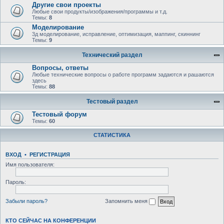
Другие свои проекты
Любые свои продукты/изображения/программы и т.д.
Темы:
8
Моделирование
3д моделирование, исправление, оптимизация, маппинг, скиннинг
Темы:
9
Технический раздел
Вопросы, ответы
Любыe технические вопросы о работе программ задаются и рашаются
здесь
Темы:
88
Тестовый раздел
Тестовый форум
Темы:
60
СТАТИСТИКА
ВХОД
•
РЕГИСТРАЦИЯ
Имя пользователя:
Пароль:
Забыли пароль?
Запомнить меня
КТО СЕЙЧАС НА КОНФЕРЕНЦИИ