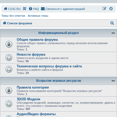
СGIG.RU
FAQ
Связаться с администрацией
Темы без ответов
Активные темы
П
Список форумов
о
Информационный раздел
и
Общие правила форума
с
Список общих правил, ознакомьтесь перед началом использования
форумом
к
Темы:
1
Новости форума
Новости всех разделов в одном месте
Темы:
50
Технические вопросы форума и сайта
Вопросы о работе сайта и форума
Темы:
24
Вскрытие игровых ресурсов
Правила категории
Правила пользования категорией "Вскрытие игровых ресурсов"
Темы:
1
3D/2D Модели
Обсуждение моделей, анимации, скелетов, uv, конвертирования, дампа и
всего, что связано с игровыми моделями
Темы:
597
Аудио/Видео форматы