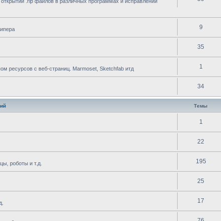
 открытии .rip файлов в различных программах и исправлении
9
рипера
35
1
 ресурсов с веб-страниц. Marmoset, Sketchfab итд
34
ий
Темы
1
22
195
ы, роботы и т.д.
25
17
д.
76