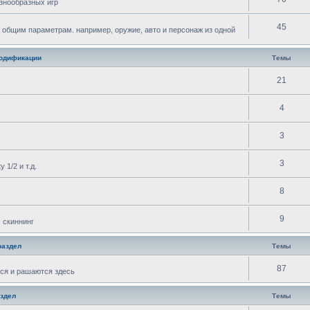
знообразных игр
45
 общим параметрам. например, оружие, авто и персонаж из одной
одификации
Темы
21
4
3
3
 1/2 и т.д.
8
9
 скиннинг
раздел
Темы
87
ся и рашаются здесь
здел
Темы