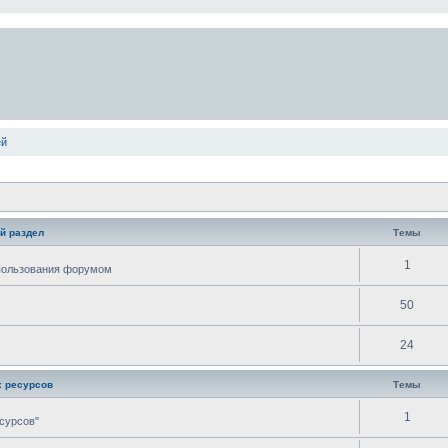
ей
й раздел
Темы
1
спользования форумом
50
24
 ресурсов
Темы
1
сурсов"