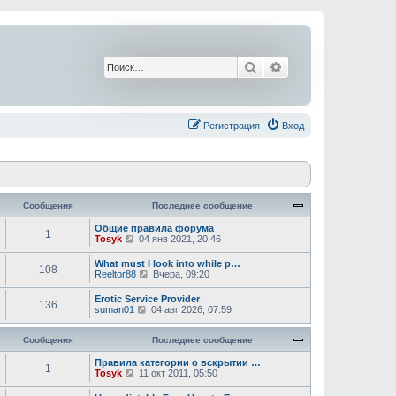
Поиск
Расширенный поис
Регистрация
Вход
Сообщения
Последнее сообщение
Общие правила форума
1
П
Tosyk
04 янв 2021, 20:46
е
р
What must I look into while p…
108
е
П
Reeltor88
Вчера, 09:20
й
е
т
р
Erotic Service Provider
и
136
е
П
suman01
04 авг 2026, 07:59
к
й
е
п
т
р
о
и
Сообщения
е
Последнее сообщение
с
к
й
л
п
т
Правила категории о вскрытии …
е
1
о
П
и
Tosyk
11 окт 2011, 05:50
д
с
е
к
н
л
р
п