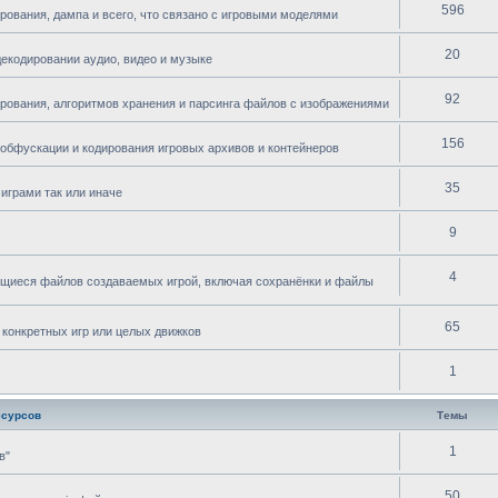
596
рования, дампа и всего, что связано с игровыми моделями
20
декодировании аудио, видео и музыке
92
ирования, алгоритмов хранения и парсинга файлов с изображениями
156
 обфускации и кодирования игровых архивов и контейнеров
35
играми так или иначе
9
4
ющиеся файлов создаваемых игрой, включая сохранёнки и файлы
65
 конкретных игр или целых движков
1
есурсов
Темы
1
в"
50