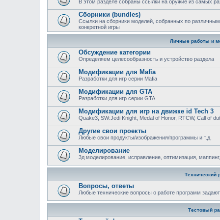
В этом разделе собраны ссылки на оружие из самых ра
Сборники (bundles)
Ссылки на сборники моделей, собранных по различным
конкретной игры
Личные работы и м
Обсуждение категории
Определяем целесообразность и устройство раздела
Модификации для Mafia
Разработки для игр серии Mafia
Модификации для GTA
Разработки для игр серии GTA
Модификации для игр на движке id Tech 3
Quake3, SW:Jedi Knight, Medal of Honor, RTCW, Call of duty
Другие свои проекты
Любые свои продукты/изображения/программы и т.д.
Моделирование
3д моделирование, исправление, оптимизация, маппинг,
Технический 
Вопросы, ответы
Любыe технические вопросы о работе программ задают
Тестовый ра