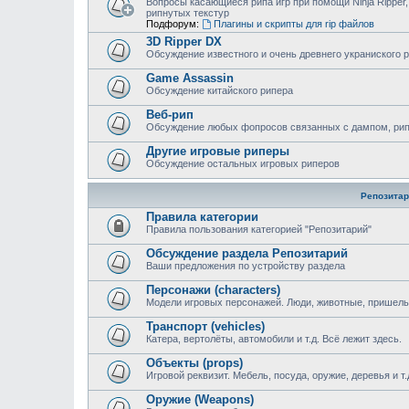
Вопросы касающиеся рипа игр при помощи Ninja Ripper,
рипнутых текстур
Подфорум:
Плагины и скрипты для rip файлов
3D Ripper DX
Обсуждение известного и очень древнего украниского 
Game Assassin
Обсуждение китайского рипера
Веб-рип
Обсуждение любых фопросов связанных с дампом, рипом
Другие игровые риперы
Обсуждение остальных игровых риперов
Репозитар
Правила категории
Правила пользования категорией "Репозитарий"
Обсуждение раздела Репозитарий
Ваши предложения по устройству раздела
Персонажи (characters)
Модели игровых персонажей. Люди, животные, пришельц
Транспорт (vehicles)
Катера, вертолёты, автомобили и т.д. Всё лежит здесь.
Объекты (props)
Игровой реквизит. Мебель, посуда, оружие, деревья и т.
Оружие (Weapons)