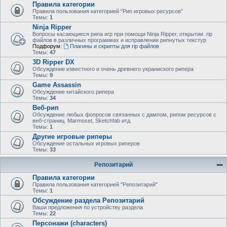
Правила категории
Правила пользования категорией "Рип игровых ресурсов"
Темы:
1
Ninja Ripper
Вопросы касающиеся рипа игр при помощи Ninja Ripper, открытии .rip
файлов в различных программах и исправлении рипнутых текстур
Подфорум:
Плагины и скрипты для rip файлов
Темы:
47
3D Ripper DX
Обсуждение известного и очень древнего украниского рипера
Темы:
9
Game Assassin
Обсуждение китайского рипера
Темы:
34
Веб-рип
Обсуждение любых фопросов связанных с дампом, рипом ресурсов с
веб-страниц. Marmoset, Sketchfab итд
Темы:
1
Другие игровые риперы
Обсуждение остальных игровых риперов
Темы:
33
Репозитарий
Правила категории
Правила пользования категорией "Репозитарий"
Темы:
1
Обсуждение раздела Репозитарий
Ваши предложения по устройству раздела
Темы:
22
Персонажи (characters)