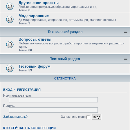
Другие свои проекты
Любые свои продукты/изображения/программы и т.д.
Темы:
8
Моделирование
3д моделирование, исправление, оптимизация, маппинг, скиннинг
Темы:
9
Технический раздел
Вопросы, ответы
Любыe технические вопросы о работе программ задаются и рашаются
здесь
Темы:
86
Тестовый раздел
Тестовый форум
Темы:
59
СТАТИСТИКА
ВХОД
•
РЕГИСТРАЦИЯ
Имя пользователя:
Пароль:
Забыли пароль?
Запомнить меня
КТО СЕЙЧАС НА КОНФЕРЕНЦИИ