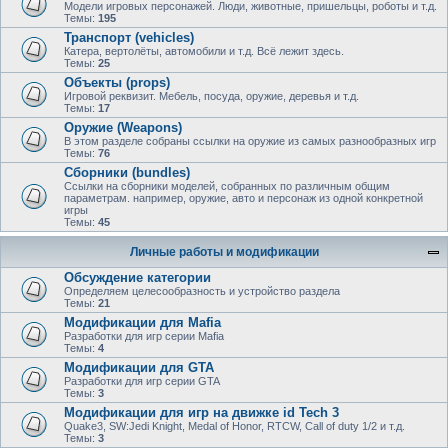
Модели игровых персонажей. Люди, животные, пришельцы, роботы и т.д.
Темы:
195
Транспорт (vehicles)
Катера, вертолёты, автомобили и т.д. Всё лежит здесь.
Темы:
25
Объекты (props)
Игровой реквизит. Мебель, посуда, оружие, деревья и т.д.
Темы:
17
Оружие (Weapons)
В этом разделе собраны ссылки на оружие из самых разнообразных игр
Темы:
76
Сборники (bundles)
Ссылки на сборники моделей, собранных по различным общим
параметрам. например, оружие, авто и персонаж из одной конкретной
игры
Темы:
45
Личные работы и модификации
Обсуждение категории
Определяем целесообразность и устройство раздела
Темы:
21
Модификации для Mafia
Разработки для игр серии Mafia
Темы:
4
Модификации для GTA
Разработки для игр серии GTA
Темы:
3
Модификации для игр на движке id Tech 3
Quake3, SW:Jedi Knight, Medal of Honor, RTCW, Call of duty 1/2 и т.д.
Темы:
3