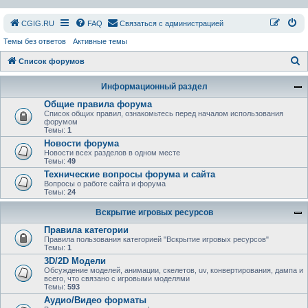
СGIG.RU
FAQ
Связаться с администрацией
Темы без ответов
Активные темы
П
Список форумов
о
Информационный раздел
и
Общие правила форума
с
Список общих правил, ознакомьтесь перед началом использования
форумом
к
Темы:
1
Новости форума
Новости всех разделов в одном месте
Темы:
49
Технические вопросы форума и сайта
Вопросы о работе сайта и форума
Темы:
24
Вскрытие игровых ресурсов
Правила категории
Правила пользования категорией "Вскрытие игровых ресурсов"
Темы:
1
3D/2D Модели
Обсуждение моделей, анимации, скелетов, uv, конвертирования, дампа и
всего, что связано с игровыми моделями
Темы:
593
Аудио/Видео форматы