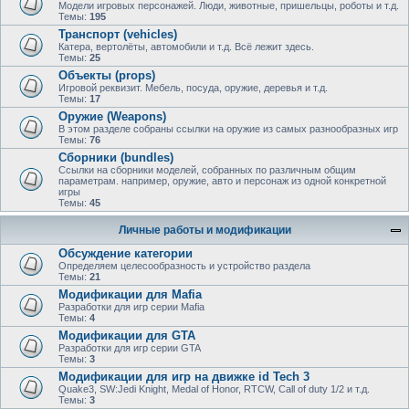
Модели игровых персонажей. Люди, животные, пришельцы, роботы и т.д.
Темы:
195
Транспорт (vehicles)
Катера, вертолёты, автомобили и т.д. Всё лежит здесь.
Темы:
25
Объекты (props)
Игровой реквизит. Мебель, посуда, оружие, деревья и т.д.
Темы:
17
Оружие (Weapons)
В этом разделе собраны ссылки на оружие из самых разнообразных игр
Темы:
76
Сборники (bundles)
Ссылки на сборники моделей, собранных по различным общим
параметрам. например, оружие, авто и персонаж из одной конкретной
игры
Темы:
45
Личные работы и модификации
Обсуждение категории
Определяем целесообразность и устройство раздела
Темы:
21
Модификации для Mafia
Разработки для игр серии Mafia
Темы:
4
Модификации для GTA
Разработки для игр серии GTA
Темы:
3
Модификации для игр на движке id Tech 3
Quake3, SW:Jedi Knight, Medal of Honor, RTCW, Call of duty 1/2 и т.д.
Темы:
3