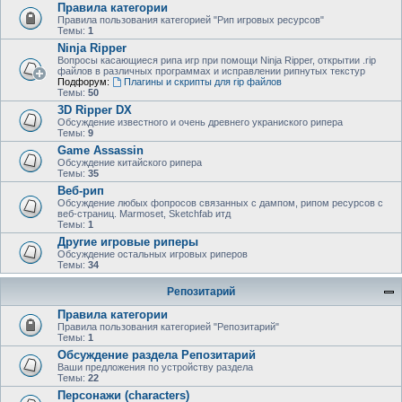
Правила категории
Правила пользования категорией "Рип игровых ресурсов"
Темы:
1
Ninja Ripper
Вопросы касающиеся рипа игр при помощи Ninja Ripper, открытии .rip
файлов в различных программах и исправлении рипнутых текстур
Подфорум:
Плагины и скрипты для rip файлов
Темы:
50
3D Ripper DX
Обсуждение известного и очень древнего украниского рипера
Темы:
9
Game Assassin
Обсуждение китайского рипера
Темы:
35
Веб-рип
Обсуждение любых фопросов связанных с дампом, рипом ресурсов с
веб-страниц. Marmoset, Sketchfab итд
Темы:
1
Другие игровые риперы
Обсуждение остальных игровых риперов
Темы:
34
Репозитарий
Правила категории
Правила пользования категорией "Репозитарий"
Темы:
1
Обсуждение раздела Репозитарий
Ваши предложения по устройству раздела
Темы:
22
Персонажи (characters)