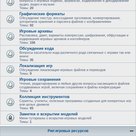
Вопросы о игровых кодеках, форматах, кодирование и декодировании
аудио, видео и музыке
Темы:
20
Графические форматы
Обсуждение текстур, воссоздания заголовков, конвертирования,
алгоритмов хранения и парсинга файлов с изображениями
Темы:
92
Игровые архивы
Распаковка, дамп, варианты компрессии, шифрования, обфускации и
кодирования игровых архивов и контейнеров
Темы:
156
Обсуждение кода
Вопросы касательно кода различного рода связанные с играми так или
иначе
Темы:
35
Локализация игр
Обсуждение локализации игровых файлов и переводов
Темы:
9
Игровые сохранения
Чтение, редактирование и любые другие вопросы касающиеся файлов
создаваемых игрой, включая сохранёнки и файлы конфигурации
Темы:
4
Коллекция инструментов
Скрипты, утилиты, полезные программы созданные для конкретных игр
или целых движков
Темы:
65
Заметки о вскрытии моделей
Мини-туториалы о вскрытии игровых моделей
Темы:
1
Рип игровых ресурсов