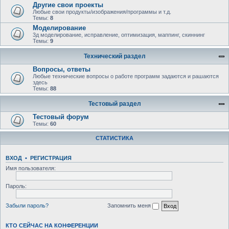
Другие свои проекты
Любые свои продукты/изображения/программы и т.д.
Темы:
8
Моделирование
3д моделирование, исправление, оптимизация, маппинг, скиннинг
Темы:
9
Технический раздел
Вопросы, ответы
Любыe технические вопросы о работе программ задаются и рашаются
здесь
Темы:
88
Тестовый раздел
Тестовый форум
Темы:
60
СТАТИСТИКА
ВХОД
•
РЕГИСТРАЦИЯ
Имя пользователя:
Пароль:
Забыли пароль?
Запомнить меня
КТО СЕЙЧАС НА КОНФЕРЕНЦИИ