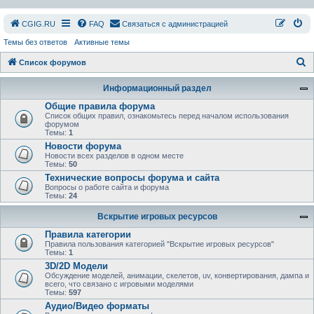
СGIG.RU
FAQ
Связаться с администрацией
Темы без ответов
Активные темы
П
Список форумов
о
Информационный раздел
и
Общие правила форума
с
Список общих правил, ознакомьтесь перед началом использования
форумом
к
Темы:
1
Новости форума
Новости всех разделов в одном месте
Темы:
50
Технические вопросы форума и сайта
Вопросы о работе сайта и форума
Темы:
24
Вскрытие игровых ресурсов
Правила категории
Правила пользования категорией "Вскрытие игровых ресурсов"
Темы:
1
3D/2D Модели
Обсуждение моделей, анимации, скелетов, uv, конвертирования, дампа и
всего, что связано с игровыми моделями
Темы:
597
Аудио/Видео форматы