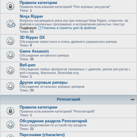
Правила категории
Правила пользования категорией "Рип игровых ресурсов"
Темы:
1
Ninja Ripper
Вопросы касающиеся рипа игр при помощи Ninja Ripper, открытии .rip
файлов в различных программах и исправлении рипнутых текстур
Подфорум:
Плагины и скрипты для rip файлов
Темы:
50
3D Ripper DX
Обсуждение известного и очень древнего украниского рипера
Темы:
9
Game Assassin
Обсуждение китайского рипера
Темы:
35
Веб-рип
Обсуждение любых фопросов связанных с дампом, рипом ресурсов с
веб-страниц. Marmoset, Sketchfab итд
Темы:
1
Другие игровые риперы
Обсуждение остальных игровых риперов
Темы:
34
Репозитарий
Правила категории
Правила пользования категорией "Репозитарий"
Темы:
1
Обсуждение раздела Репозитарий
Ваши предложения по устройству раздела
Темы:
22
Персонажи (characters)