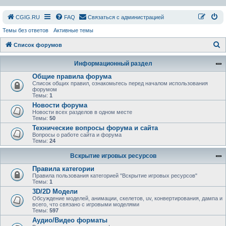
СGIG.RU
FAQ
Связаться с администрацией
Темы без ответов
Активные темы
П
Список форумов
о
Информационный раздел
и
Общие правила форума
с
Список общих правил, ознакомьтесь перед началом использования
форумом
к
Темы:
1
Новости форума
Новости всех разделов в одном месте
Темы:
50
Технические вопросы форума и сайта
Вопросы о работе сайта и форума
Темы:
24
Вскрытие игровых ресурсов
Правила категории
Правила пользования категорией "Вскрытие игровых ресурсов"
Темы:
1
3D/2D Модели
Обсуждение моделей, анимации, скелетов, uv, конвертирования, дампа и
всего, что связано с игровыми моделями
Темы:
597
Аудио/Видео форматы