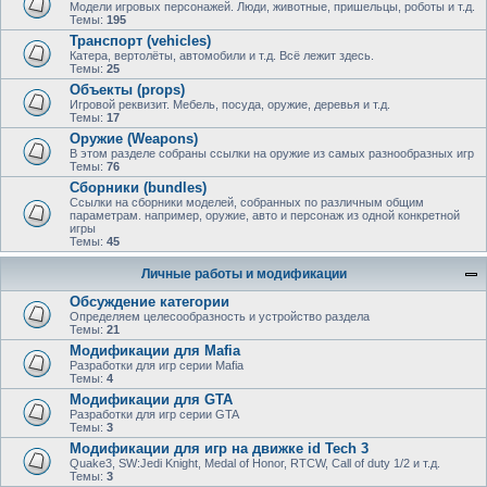
Модели игровых персонажей. Люди, животные, пришельцы, роботы и т.д.
Темы:
195
Транспорт (vehicles)
Катера, вертолёты, автомобили и т.д. Всё лежит здесь.
Темы:
25
Объекты (props)
Игровой реквизит. Мебель, посуда, оружие, деревья и т.д.
Темы:
17
Оружие (Weapons)
В этом разделе собраны ссылки на оружие из самых разнообразных игр
Темы:
76
Сборники (bundles)
Ссылки на сборники моделей, собранных по различным общим
параметрам. например, оружие, авто и персонаж из одной конкретной
игры
Темы:
45
Личные работы и модификации
Обсуждение категории
Определяем целесообразность и устройство раздела
Темы:
21
Модификации для Mafia
Разработки для игр серии Mafia
Темы:
4
Модификации для GTA
Разработки для игр серии GTA
Темы:
3
Модификации для игр на движке id Tech 3
Quake3, SW:Jedi Knight, Medal of Honor, RTCW, Call of duty 1/2 и т.д.
Темы:
3