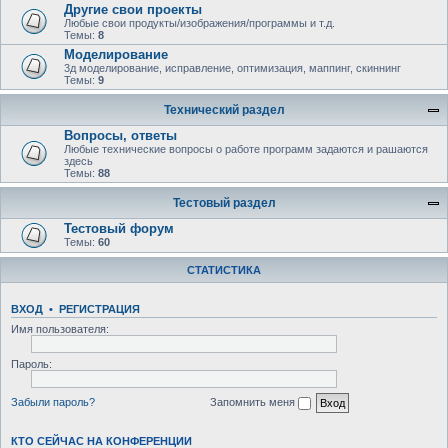
Другие свои проекты
Любые свои продукты/изображения/программы и т.д.
Темы:
8
Моделирование
3д моделирование, исправление, оптимизация, маппинг, скиннинг
Темы:
9
Технический раздел
Вопросы, ответы
Любыe технические вопросы о работе программ задаются и рашаются
здесь
Темы:
88
Тестовый раздел
Тестовый форум
Темы:
60
СТАТИСТИКА
ВХОД
•
РЕГИСТРАЦИЯ
Имя пользователя:
Пароль:
Забыли пароль?
Запомнить меня
КТО СЕЙЧАС НА КОНФЕРЕНЦИИ