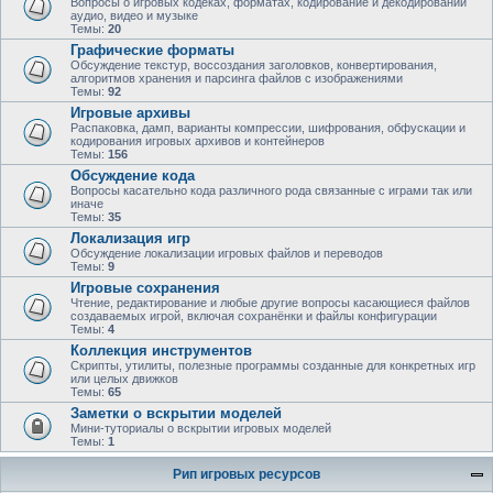
Вопросы о игровых кодеках, форматах, кодирование и декодировании
аудио, видео и музыке
Темы:
20
Графические форматы
Обсуждение текстур, воссоздания заголовков, конвертирования,
алгоритмов хранения и парсинга файлов с изображениями
Темы:
92
Игровые архивы
Распаковка, дамп, варианты компрессии, шифрования, обфускации и
кодирования игровых архивов и контейнеров
Темы:
156
Обсуждение кода
Вопросы касательно кода различного рода связанные с играми так или
иначе
Темы:
35
Локализация игр
Обсуждение локализации игровых файлов и переводов
Темы:
9
Игровые сохранения
Чтение, редактирование и любые другие вопросы касающиеся файлов
создаваемых игрой, включая сохранёнки и файлы конфигурации
Темы:
4
Коллекция инструментов
Скрипты, утилиты, полезные программы созданные для конкретных игр
или целых движков
Темы:
65
Заметки о вскрытии моделей
Мини-туториалы о вскрытии игровых моделей
Темы:
1
Рип игровых ресурсов