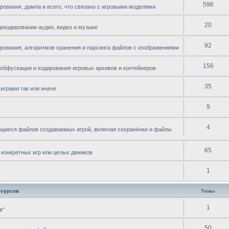
596
рования, дампа и всего, что связано с игровыми моделями
20
декодировании аудио, видео и музыке
92
ирования, алгоритмов хранения и парсинга файлов с изображениями
156
 обфускации и кодирования игровых архивов и контейнеров
35
играми так или иначе
9
4
ющиеся файлов создаваемых игрой, включая сохранёнки и файлы
65
 конкретных игр или целых движков
1
есурсов
Темы
1
в"
50