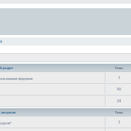
ей
й раздел
Темы
1
спользования форумом
50
24
 ресурсов
Темы
1
сурсов"