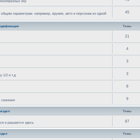
знообразных игр
45
 общим параметрам. например, оружие, авто и персонаж из одной
одификации
Темы
21
4
3
3
 1/2 и т.д.
8
9
 скиннинг
раздел
Темы
87
ся и рашаются здесь
здел
Темы