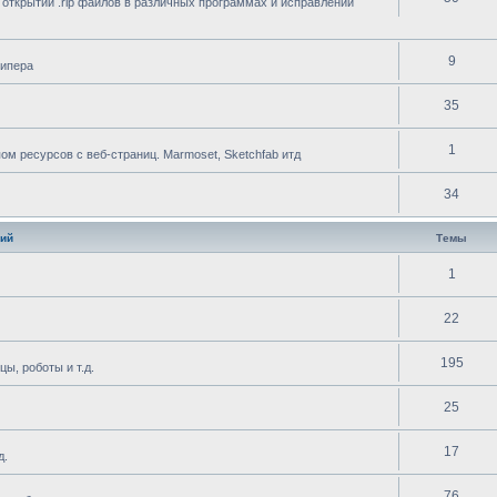
 открытии .rip файлов в различных программах и исправлении
9
рипера
35
1
 ресурсов с веб-страниц. Marmoset, Sketchfab итд
34
ий
Темы
1
22
195
ы, роботы и т.д.
25
17
д.
76