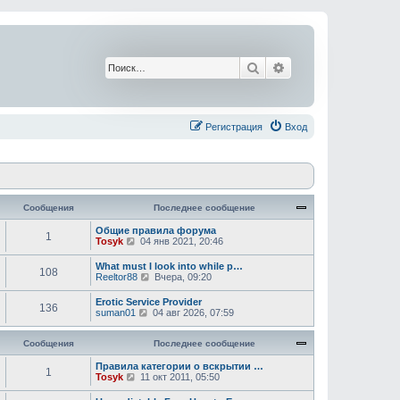
Поиск
Расширенный поис
Регистрация
Вход
Сообщения
Последнее сообщение
Общие правила форума
1
П
Tosyk
04 янв 2021, 20:46
е
р
What must I look into while p…
108
е
П
Reeltor88
Вчера, 09:20
й
е
т
р
Erotic Service Provider
и
136
е
П
suman01
04 авг 2026, 07:59
к
й
е
п
т
р
о
и
Сообщения
е
Последнее сообщение
с
к
й
л
п
т
Правила категории о вскрытии …
е
1
о
П
и
Tosyk
11 окт 2011, 05:50
д
с
е
к
н
л
р
п