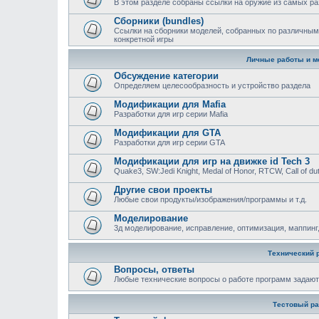
В этом разделе собраны ссылки на оружие из самых ра
Сборники (bundles)
Ссылки на сборники моделей, собранных по различным
конкретной игры
Личные работы и м
Обсуждение категории
Определяем целесообразность и устройство раздела
Модификации для Mafia
Разработки для игр серии Mafia
Модификации для GTA
Разработки для игр серии GTA
Модификации для игр на движке id Tech 3
Quake3, SW:Jedi Knight, Medal of Honor, RTCW, Call of duty
Другие свои проекты
Любые свои продукты/изображения/программы и т.д.
Моделирование
3д моделирование, исправление, оптимизация, маппинг,
Технический 
Вопросы, ответы
Любыe технические вопросы о работе программ задают
Тестовый ра