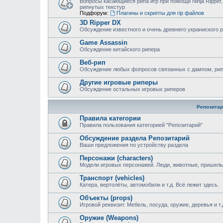
Вопросы касающиеся рипа игр при помощи Ninja Ripper,
рипнутых текстур
Подфорум:
Плагины и скрипты для rip файлов
3D Ripper DX
Обсуждение известного и очень древнего украниского 
Game Assassin
Обсуждение китайского рипера
Веб-рип
Обсуждение любых фопросов связанных с дампом, рипом
Другие игровые риперы
Обсуждение остальных игровых риперов
Репозитар
Правила категории
Правила пользования категорией "Репозитарий"
Обсуждение раздела Репозитарий
Ваши предложения по устройству раздела
Персонажи (characters)
Модели игровых персонажей. Люди, животные, пришельц
Транспорт (vehicles)
Катера, вертолёты, автомобили и т.д. Всё лежит здесь.
Объекты (props)
Игровой реквизит. Мебель, посуда, оружие, деревья и т.
Оружие (Weapons)