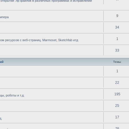
 открытии .rip файлов в различных программах и исправлении
9
рипера
34
1
 ресурсов с веб-страниц. Marmoset, Sketchfab итд
33
ий
Темы
1
22
195
ы, роботы и т.д.
25
17
д.
76