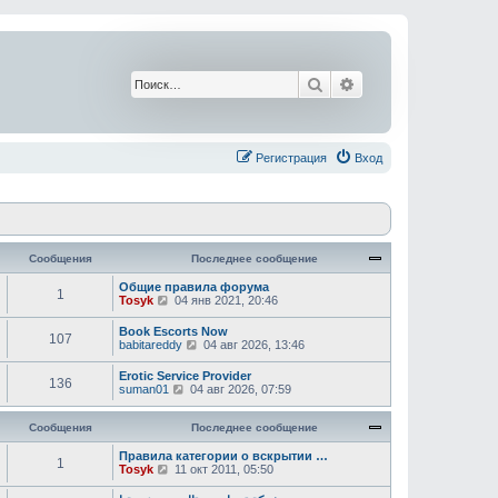
Поиск
Расширенный поис
Регистрация
Вход
Сообщения
Последнее сообщение
Общие правила форума
1
П
Tosyk
04 янв 2021, 20:46
е
р
Book Escorts Now
107
е
П
babitareddy
04 авг 2026, 13:46
й
е
т
р
Erotic Service Provider
и
136
е
П
suman01
04 авг 2026, 07:59
к
й
е
п
т
р
о
и
Сообщения
е
Последнее сообщение
с
к
й
л
п
т
Правила категории о вскрытии …
е
1
о
П
и
Tosyk
11 окт 2011, 05:50
д
с
е
к
н
л
р
п