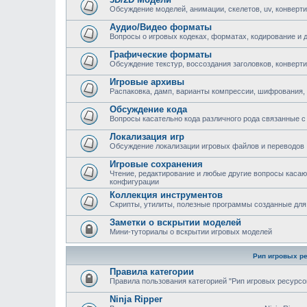
Обсуждение моделей, анимации, скелетов, uv, конверти
Аудио/Видео форматы
Вопросы о игровых кодеках, форматах, кодирование и 
Графические форматы
Обсуждение текстур, воссоздания заголовков, конверт
Игровые архивы
Распаковка, дамп, варианты компрессии, шифрования,
Обсуждение кода
Вопросы касательно кода различного рода связанные с 
Локализация игр
Обсуждение локализации игровых файлов и переводов
Игровые сохранения
Чтение, редактирование и любые другие вопросы каса
конфигурации
Коллекция инструментов
Скрипты, утилиты, полезные программы созданные для
Заметки о вскрытии моделей
Мини-туториалы о вскрытии игровых моделей
Рип игровых р
Правила категории
Правила пользования категорией "Рип игровых ресурсо
Ninja Ripper