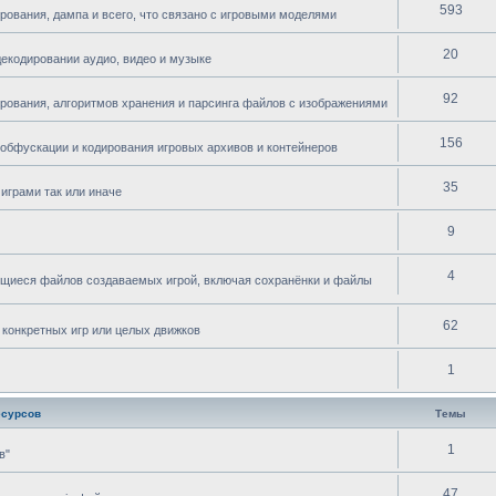
593
рования, дампа и всего, что связано с игровыми моделями
20
декодировании аудио, видео и музыке
92
ирования, алгоритмов хранения и парсинга файлов с изображениями
156
 обфускации и кодирования игровых архивов и контейнеров
35
играми так или иначе
9
4
ющиеся файлов создаваемых игрой, включая сохранёнки и файлы
62
 конкретных игр или целых движков
1
есурсов
Темы
1
в"
47