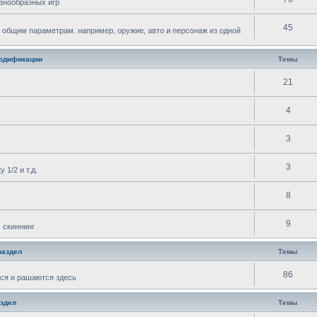
знообразных игр
45
 общим параметрам. например, оружие, авто и персонаж из одной
одификации
Темы
21
4
3
3
 1/2 и т.д.
8
9
 скиннинг
раздел
Темы
86
ся и рашаются здесь
здел
Темы