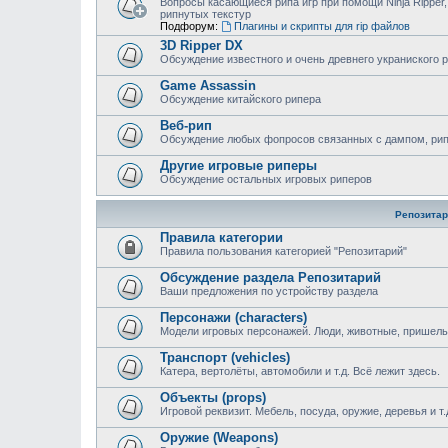
Вопросы касающиеся рипа игр при помощи Ninja Ripper,
рипнутых текстур
Подфорум:
Плагины и скрипты для rip файлов
3D Ripper DX
Обсуждение известного и очень древнего украниского 
Game Assassin
Обсуждение китайского рипера
Веб-рип
Обсуждение любых фопросов связанных с дампом, рипом
Другие игровые риперы
Обсуждение остальных игровых риперов
Репозитар
Правила категории
Правила пользования категорией "Репозитарий"
Обсуждение раздела Репозитарий
Ваши предложения по устройству раздела
Персонажи (characters)
Модели игровых персонажей. Люди, животные, пришельц
Транспорт (vehicles)
Катера, вертолёты, автомобили и т.д. Всё лежит здесь.
Объекты (props)
Игровой реквизит. Мебель, посуда, оружие, деревья и т.
Оружие (Weapons)