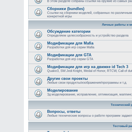
В этом разделе собраны ссылки на оружие из самых ра
Сборники (bundles)
Ссылки на сборники моделей, собранных по различным
конкретной игры
Личные работы и м
Обсуждение категории
Определяем целесообразность и устройство раздела
Модификации для Mafia
Разработки для игр серии Mafia
Модификации для GTA
Разработки для игр серии GTA
Модификации для игр на движке id Tech 3
Quake3, SW:Jedi Knight, Medal of Honor, RTCW, Call of duty
Другие свои проекты
Любые свои продукты/изображения/программы и т.д.
Моделирование
3д моделирование, исправление, оптимизация, маппинг,
Технический 
Вопросы, ответы
Любыe технические вопросы о работе программ задают
Тестовый ра