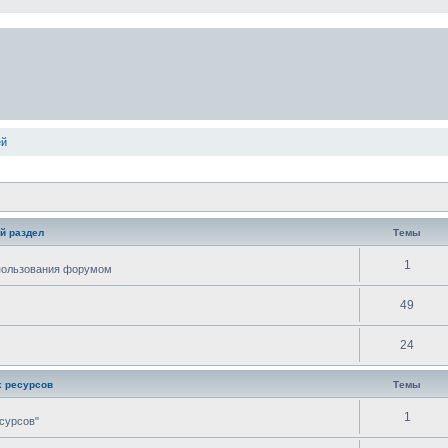
ей
й раздел
Темы
1
спользования форумом
49
24
 ресурсов
Темы
1
сурсов"