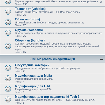
Модели игровых персонажей. Люди, животные, пришельцы, роботы и т.д.
Темы:
195
Транспорт (vehicles)
Катера, вертолёты, автомобили и т.д. Всё лежит здесь.
Темы:
25
Объекты (props)
Игровой реквизит. Мебель, посуда, оружие, деревья и т.д.
Темы:
17
Оружие (Weapons)
В этом разделе собраны ссылки на оружие из самых разнообразных игр
Темы:
76
Сборники (bundles)
Ссылки на сборники моделей, собранных по различным общим
параметрам. например, оружие, авто и персонаж из одной конкретной
игры
Темы:
45
Личные работы и модификации
Обсуждение категории
Определяем целесообразность и устройство раздела
Темы:
21
Модификации для Mafia
Разработки для игр серии Mafia
Темы:
4
Модификации для GTA
Разработки для игр серии GTA
Темы:
3
Модификации для игр на движке id Tech 3
Quake3, SW:Jedi Knight, Medal of Honor, RTCW, Call of duty 1/2 и т.д.
Темы:
3