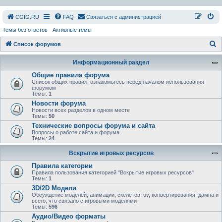
СGIG.RU
FAQ
Связаться с администрацией
Темы без ответов
Активные темы
П
Список форумов
о
Информационный раздел
и
Общие правила форума
с
Список общих правил, ознакомьтесь перед началом использования
форумом
к
Темы:
1
Новости форума
Новости всех разделов в одном месте
Темы:
50
Технические вопросы форума и сайта
Вопросы о работе сайта и форума
Темы:
24
Вскрытие игровых ресурсов
Правила категории
Правила пользования категорией "Вскрытие игровых ресурсов"
Темы:
1
3D/2D Модели
Обсуждение моделей, анимации, скелетов, uv, конвертирования, дампа и
всего, что связано с игровыми моделями
Темы:
596
Аудио/Видео форматы