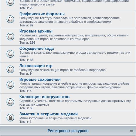
Вопросы о игровых кодеках, форматах, кодирование и декодировании
аудио, видео и музыке
Темы:
20
Графические форматы
Обсуждение текстур, воссоздания заголовков, конвертирования,
алгоритмов хранения и парсинга файлов с изображениями
Темы:
92
Игровые архивы
Распаковка, дамп, варианты компрессии, шифрования, обфускации и
кодирования игровых архивов и контейнеров
Темы:
156
Обсуждение кода
Вопросы касательно кода различного рода связанные с играми так или
иначе
Темы:
35
Локализация игр
Обсуждение локализации игровых файлов и переводов
Темы:
9
Игровые сохранения
Чтение, редактирование и любые другие вопросы касающиеся файлов
создаваемых игрой, включая сохранёнки и файлы конфигурации
Темы:
4
Коллекция инструментов
Скрипты, утилиты, полезные программы созданные для конкретных игр
или целых движков
Темы:
65
Заметки о вскрытии моделей
Мини-туториалы о вскрытии игровых моделей
Темы:
1
Рип игровых ресурсов