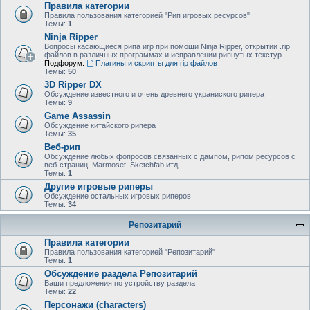
Правила категории
Правила пользования категорией "Рип игровых ресурсов"
Темы:
1
Ninja Ripper
Вопросы касающиеся рипа игр при помощи Ninja Ripper, открытии .rip
файлов в различных программах и исправлении рипнутых текстур
Подфорум:
Плагины и скрипты для rip файлов
Темы:
50
3D Ripper DX
Обсуждение известного и очень древнего украниского рипера
Темы:
9
Game Assassin
Обсуждение китайского рипера
Темы:
35
Веб-рип
Обсуждение любых фопросов связанных с дампом, рипом ресурсов с
веб-страниц. Marmoset, Sketchfab итд
Темы:
1
Другие игровые риперы
Обсуждение остальных игровых риперов
Темы:
34
Репозитарий
Правила категории
Правила пользования категорией "Репозитарий"
Темы:
1
Обсуждение раздела Репозитарий
Ваши предложения по устройству раздела
Темы:
22
Персонажи (characters)