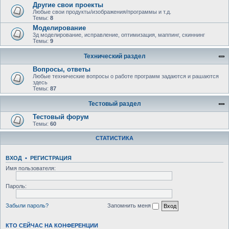
Другие свои проекты
Любые свои продукты/изображения/программы и т.д.
Темы:
8
Моделирование
3д моделирование, исправление, оптимизация, маппинг, скиннинг
Темы:
9
Технический раздел
Вопросы, ответы
Любыe технические вопросы о работе программ задаются и рашаются
здесь
Темы:
87
Тестовый раздел
Тестовый форум
Темы:
60
СТАТИСТИКА
ВХОД
•
РЕГИСТРАЦИЯ
Имя пользователя:
Пароль:
Забыли пароль?
Запомнить меня
КТО СЕЙЧАС НА КОНФЕРЕНЦИИ