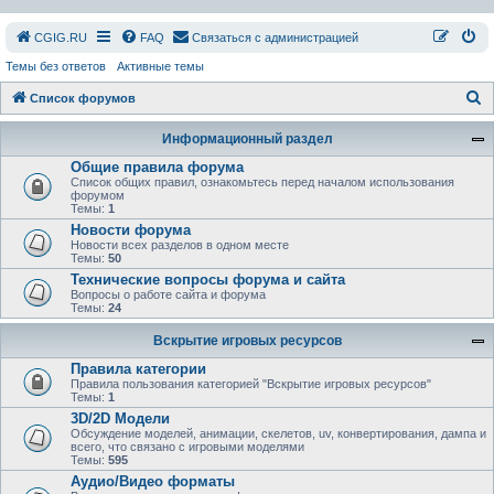
СGIG.RU
FAQ
Связаться с администрацией
Темы без ответов
Активные темы
П
Список форумов
о
Информационный раздел
и
Общие правила форума
с
Список общих правил, ознакомьтесь перед началом использования
форумом
к
Темы:
1
Новости форума
Новости всех разделов в одном месте
Темы:
50
Технические вопросы форума и сайта
Вопросы о работе сайта и форума
Темы:
24
Вскрытие игровых ресурсов
Правила категории
Правила пользования категорией "Вскрытие игровых ресурсов"
Темы:
1
3D/2D Модели
Обсуждение моделей, анимации, скелетов, uv, конвертирования, дампа и
всего, что связано с игровыми моделями
Темы:
595
Аудио/Видео форматы