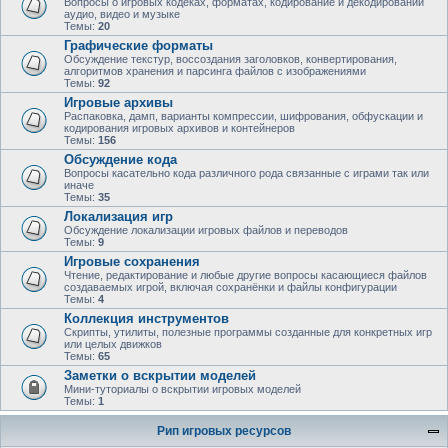
Вопросы о игровых кодеках, форматах, кодирование и декодировании
аудио, видео и музыке
Темы:
20
Графические форматы
Обсуждение текстур, воссоздания заголовков, конвертирования,
алгоритмов хранения и парсинга файлов с изображениями
Темы:
92
Игровые архивы
Распаковка, дамп, варианты компрессии, шифрования, обфускации и
кодирования игровых архивов и контейнеров
Темы:
156
Обсуждение кода
Вопросы касательно кода различного рода связанные с играми так или
иначе
Темы:
35
Локализация игр
Обсуждение локализации игровых файлов и переводов
Темы:
9
Игровые сохранения
Чтение, редактирование и любые другие вопросы касающиеся файлов
создаваемых игрой, включая сохранёнки и файлы конфигурации
Темы:
4
Коллекция инструментов
Скрипты, утилиты, полезные программы созданные для конкретных игр
или целых движков
Темы:
65
Заметки о вскрытии моделей
Мини-туториалы о вскрытии игровых моделей
Темы:
1
Рип игровых ресурсов