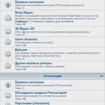
Правила категории
Правила пользования категорией "Рип игровых ресурсов"
Темы:
1
Ninja Ripper
Вопросы касающиеся рипа игр при помощи Ninja Ripper, открытии .rip
файлов в различных программах и исправлении рипнутых текстур
Подфорум:
Плагины и скрипты для rip файлов
Темы:
47
3D Ripper DX
Обсуждение известного и очень древнего украниского рипера
Темы:
9
Game Assassin
Обсуждение китайского рипера
Темы:
34
Веб-рип
Обсуждение любых фопросов связанных с дампом, рипом ресурсов с
веб-страниц. Marmoset, Sketchfab итд
Темы:
1
Другие игровые риперы
Обсуждение остальных игровых риперов
Темы:
33
Репозитарий
Правила категории
Правила пользования категорией "Репозитарий"
Темы:
1
Обсуждение раздела Репозитарий
Ваши предложения по устройству раздела
Темы:
22
Персонажи (characters)