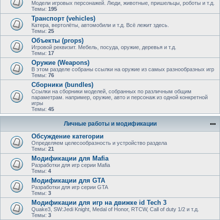
Модели игровых персонажей. Люди, животные, пришельцы, роботы и т.д.
Темы:
195
Транспорт (vehicles)
Катера, вертолёты, автомобили и т.д. Всё лежит здесь.
Темы:
25
Объекты (props)
Игровой реквизит. Мебель, посуда, оружие, деревья и т.д.
Темы:
17
Оружие (Weapons)
В этом разделе собраны ссылки на оружие из самых разнообразных игр
Темы:
76
Сборники (bundles)
Ссылки на сборники моделей, собранных по различным общим
параметрам. например, оружие, авто и персонаж из одной конкретной
игры
Темы:
45
Личные работы и модификации
Обсуждение категории
Определяем целесообразность и устройство раздела
Темы:
21
Модификации для Mafia
Разработки для игр серии Mafia
Темы:
4
Модификации для GTA
Разработки для игр серии GTA
Темы:
3
Модификации для игр на движке id Tech 3
Quake3, SW:Jedi Knight, Medal of Honor, RTCW, Call of duty 1/2 и т.д.
Темы:
3