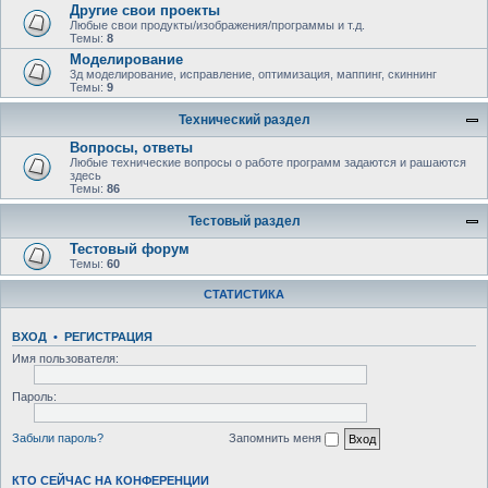
Другие свои проекты
Любые свои продукты/изображения/программы и т.д.
Темы:
8
Моделирование
3д моделирование, исправление, оптимизация, маппинг, скиннинг
Темы:
9
Технический раздел
Вопросы, ответы
Любыe технические вопросы о работе программ задаются и рашаются
здесь
Темы:
86
Тестовый раздел
Тестовый форум
Темы:
60
СТАТИСТИКА
ВХОД
•
РЕГИСТРАЦИЯ
Имя пользователя:
Пароль:
Забыли пароль?
Запомнить меня
КТО СЕЙЧАС НА КОНФЕРЕНЦИИ