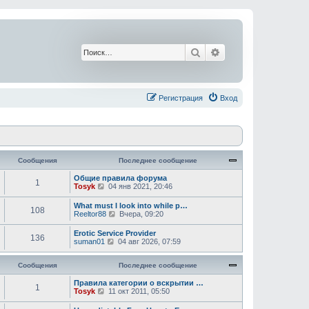
Поиск
Расширенный поис
Регистрация
Вход
Сообщения
Последнее сообщение
Общие правила форума
1
П
Tosyk
04 янв 2021, 20:46
е
р
What must I look into while p…
108
е
П
Reeltor88
Вчера, 09:20
й
е
т
р
Erotic Service Provider
и
136
е
П
suman01
04 авг 2026, 07:59
к
й
е
п
т
р
о
и
Сообщения
е
Последнее сообщение
с
к
й
л
п
т
Правила категории о вскрытии …
е
1
о
П
и
Tosyk
11 окт 2011, 05:50
д
с
е
к
н
л
р
п