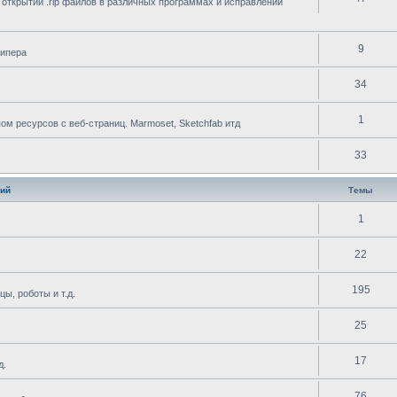
 открытии .rip файлов в различных программах и исправлении
9
рипера
34
1
 ресурсов с веб-страниц. Marmoset, Sketchfab итд
33
ий
Темы
1
22
195
ы, роботы и т.д.
25
17
д.
76