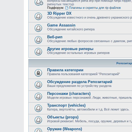
Вопросы касающиеся рипа игр при помощи Ninja Ripper,
рипнутых текстур
Подфорум:
Плагины и скрипты для rip файлов
3D Ripper DX
Обсуждение известного и очень древнего украниского 
Game Assassin
Обсуждение китайского рипера
Веб-рип
Обсуждение любых фопросов связанных с дампом, рипом
Другие игровые риперы
Обсуждение остальных игровых риперов
Репозитар
Правила категории
Правила пользования категорией "Репозитарий"
Обсуждение раздела Репозитарий
Ваши предложения по устройству раздела
Персонажи (characters)
Модели игровых персонажей. Люди, животные, пришельц
Транспорт (vehicles)
Катера, вертолёты, автомобили и т.д. Всё лежит здесь.
Объекты (props)
Игровой реквизит. Мебель, посуда, оружие, деревья и т.
Оружие (Weapons)