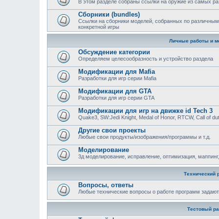
В этом разделе собраны ссылки на оружие из самых ра
Сборники (bundles)
Ссылки на сборники моделей, собранных по различным
конкретной игры
Личные работы и м
Обсуждение категории
Определяем целесообразность и устройство раздела
Модификации для Mafia
Разработки для игр серии Mafia
Модификации для GTA
Разработки для игр серии GTA
Модификации для игр на движке id Tech 3
Quake3, SW:Jedi Knight, Medal of Honor, RTCW, Call of duty
Другие свои проекты
Любые свои продукты/изображения/программы и т.д.
Моделирование
3д моделирование, исправление, оптимизация, маппинг,
Технический 
Вопросы, ответы
Любыe технические вопросы о работе программ задают
Тестовый ра