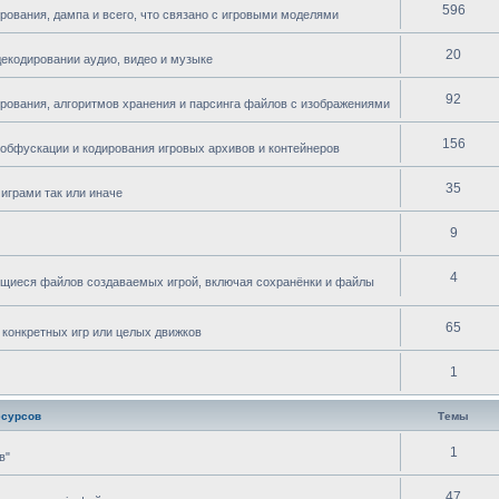
596
рования, дампа и всего, что связано с игровыми моделями
20
декодировании аудио, видео и музыке
92
ирования, алгоритмов хранения и парсинга файлов с изображениями
156
 обфускации и кодирования игровых архивов и контейнеров
35
играми так или иначе
9
4
ющиеся файлов создаваемых игрой, включая сохранёнки и файлы
65
 конкретных игр или целых движков
1
есурсов
Темы
1
в"
47