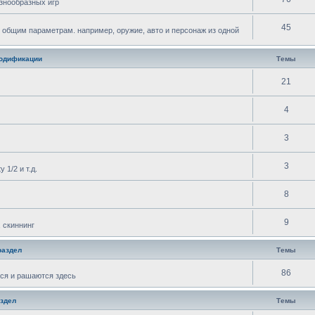
знообразных игр
45
 общим параметрам. например, оружие, авто и персонаж из одной
одификации
Темы
21
4
3
3
 1/2 и т.д.
8
9
 скиннинг
раздел
Темы
86
ся и рашаются здесь
здел
Темы