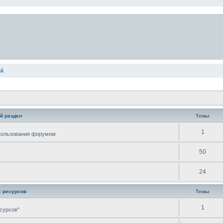
ей
й раздел
Темы
1
спользования форумом
50
24
 ресурсов
Темы
1
сурсов"