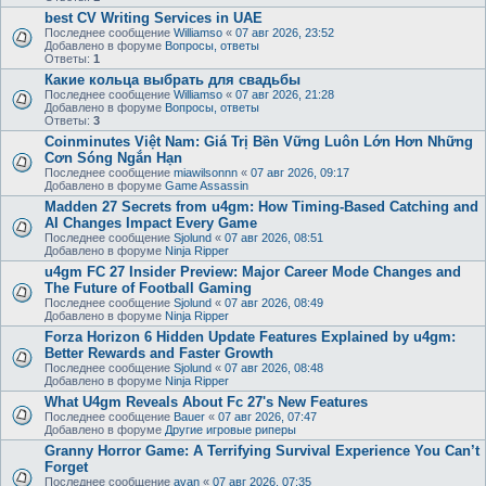
best CV Writing Services in UAE
Последнее сообщение
Williamso
«
07 авг 2026, 23:52
Добавлено в форуме
Вопросы, ответы
Ответы:
1
Какие кольца выбрать для свадьбы
Последнее сообщение
Williamso
«
07 авг 2026, 21:28
Добавлено в форуме
Вопросы, ответы
Ответы:
3
Coinminutes Việt Nam: Giá Trị Bền Vững Luôn Lớn Hơn Những
Cơn Sóng Ngắn Hạn
Последнее сообщение
miawilsonnn
«
07 авг 2026, 09:17
Добавлено в форуме
Game Assassin
Madden 27 Secrets from u4gm: How Timing-Based Catching and
AI Changes Impact Every Game
Последнее сообщение
Sjolund
«
07 авг 2026, 08:51
Добавлено в форуме
Ninja Ripper
u4gm FC 27 Insider Preview: Major Career Mode Changes and
The Future of Football Gaming
Последнее сообщение
Sjolund
«
07 авг 2026, 08:49
Добавлено в форуме
Ninja Ripper
Forza Horizon 6 Hidden Update Features Explained by u4gm:
Better Rewards and Faster Growth
Последнее сообщение
Sjolund
«
07 авг 2026, 08:48
Добавлено в форуме
Ninja Ripper
What U4gm Reveals About Fc 27's New Features
Последнее сообщение
Bauer
«
07 авг 2026, 07:47
Добавлено в форуме
Другие игровые риперы
Granny Horror Game: A Terrifying Survival Experience You Can’t
Forget
Последнее сообщение
avan
«
07 авг 2026, 07:35