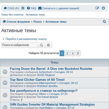
СGIG.RU
FAQ
Связаться с администрацией
Темы без ответов
Активные темы
П
Список форумов
Поиск
Активные темы
о
Активные темы
и
Перейти к расширенному поиску
с
Поиск
Расширенный поиск
к
1
2
3
След.
Найдено 56 результатов
Темы
Facing Down the Barrel: A Dive into Buckshot Roulette
Последнее сообщение
Ashtonhutt
«
Сегодня, 09:14
Добавлено в форуме
3D/2D Модели
Top Best Clicker Games of All Time!
Последнее сообщение
kiliansanches2
«
Сегодня, 09:13
Добавлено в форуме
Игровые архивы
Как разобраться в ставках на киберспорт?
Последнее сообщение
Wlass
«
Сегодня, 07:33
Добавлено в форуме
Тестовый форум
Ответы:
2
U4N Guides Smarter D4 Material Management Strategies
Последнее сообщение
JackWalker
«
Сегодня, 07:14