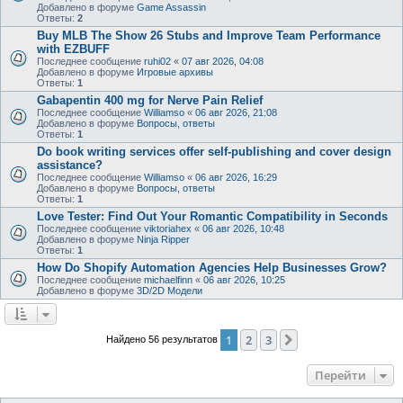
Добавлено в форуме
Game Assassin
Ответы:
2
Buy MLB The Show 26 Stubs and Improve Team Performance
with EZBUFF
Последнее сообщение
ruhi02
«
07 авг 2026, 04:08
Добавлено в форуме
Игровые архивы
Ответы:
1
Gabapentin 400 mg for Nerve Pain Relief
Последнее сообщение
Williamso
«
06 авг 2026, 21:08
Добавлено в форуме
Вопросы, ответы
Ответы:
1
Do book writing services offer self-publishing and cover design
assistance?
Последнее сообщение
Williamso
«
06 авг 2026, 16:29
Добавлено в форуме
Вопросы, ответы
Ответы:
1
Love Tester: Find Out Your Romantic Compatibility in Seconds
Последнее сообщение
viktoriahex
«
06 авг 2026, 10:48
Добавлено в форуме
Ninja Ripper
Ответы:
1
How Do Shopify Automation Agencies Help Businesses Grow?
Последнее сообщение
michaelfinn
«
06 авг 2026, 10:25
Добавлено в форуме
3D/2D Модели
1
2
3
След.
Найдено 56 результатов
Перейти