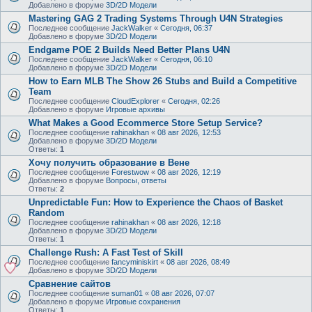
Добавлено в форуме
3D/2D Модели
Mastering GAG 2 Trading Systems Through U4N Strategies
Последнее сообщение
JackWalker
«
Сегодня, 06:37
Добавлено в форуме
3D/2D Модели
Endgame POE 2 Builds Need Better Plans U4N
Последнее сообщение
JackWalker
«
Сегодня, 06:10
Добавлено в форуме
3D/2D Модели
How to Earn MLB The Show 26 Stubs and Build a Competitive
Team
Последнее сообщение
CloudExplorer
«
Сегодня, 02:26
Добавлено в форуме
Игровые архивы
What Makes a Good Ecommerce Store Setup Service?
Последнее сообщение
rahinakhan
«
08 авг 2026, 12:53
Добавлено в форуме
3D/2D Модели
Ответы:
1
Хочу получить образование в Вене
Последнее сообщение
Forestwow
«
08 авг 2026, 12:19
Добавлено в форуме
Вопросы, ответы
Ответы:
2
Unpredictable Fun: How to Experience the Chaos of Basket
Random
Последнее сообщение
rahinakhan
«
08 авг 2026, 12:18
Добавлено в форуме
3D/2D Модели
Ответы:
1
Challenge Rush: A Fast Test of Skill
Последнее сообщение
fancyminiskirt
«
08 авг 2026, 08:49
Добавлено в форуме
3D/2D Модели
Сравнение сайтов
Последнее сообщение
suman01
«
08 авг 2026, 07:07
Добавлено в форуме
Игровые сохранения
Ответы:
1