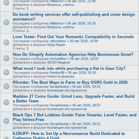
Последнее сообщение
Williamso
«
06 авг 2026, 21:08
Добавлено в форуме
Вопросы, ответы
Ответы:
1
Do book writing services offer self-publishing and cover design
assistance?
Последнее сообщение
Williamso
«
06 авг 2026, 16:29
Добавлено в форуме
Вопросы, ответы
Ответы:
1
Love Tester: Find Out Your Romantic Compatibility in Seconds
Последнее сообщение
viktoriahex
«
06 авг 2026, 10:48
Добавлено в форуме
Ninja Ripper
Ответы:
1
How Do Shopify Automation Agencies Help Businesses Grow?
Последнее сообщение
michaelfinn
«
06 авг 2026, 10:25
Добавлено в форуме
3D/2D Модели
What must I look into while purchasing a flat in Gaur City?
Последнее сообщение
Reeltor88
«
06 авг 2026, 09:20
Добавлено в форуме
Новости форума
RSorder: The Best Ways to Farm or Buy OSRS Gold in 2026
Последнее сообщение
Seraphinang
«
06 авг 2026, 09:01
Добавлено в форуме
Коллекция инструментов
Madden 27 Coins Guide: Grind Less, Upgrade Faster, and Build
a Better Team
Последнее сообщение
Seraphinang
«
06 авг 2026, 08:57
Добавлено в форуме
Коллекция инструментов
Black Ops 7 Bot Lobbies Guide: Farm Smarter, Level Faster, and
Play Stress-Free
Последнее сообщение
Seraphinang
«
06 авг 2026, 08:51
Добавлено в форуме
Коллекция инструментов
EZBUFF: How to Set Up a Necromancer Build Dedicated to
Gathering Diablo 4 Gold