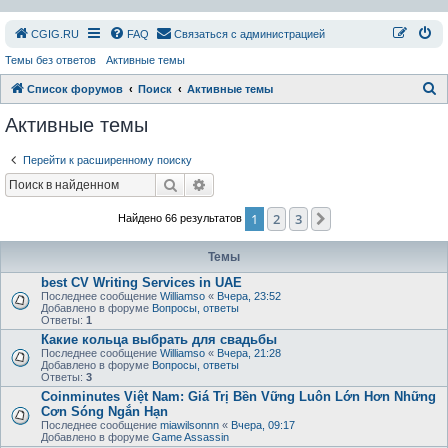
СGIG.RU
FAQ
Связаться с администрацией
Темы без ответов
Активные темы
П
Список форумов
Поиск
Активные темы
о
Активные темы
и
Перейти к расширенному поиску
с
Поиск
Расширенный поиск
к
1
2
3
След.
Найдено 66 результатов
Темы
best CV Writing Services in UAE
Последнее сообщение
Williamso
«
Вчера, 23:52
Добавлено в форуме
Вопросы, ответы
Ответы:
1
Какие кольца выбрать для свадьбы
Последнее сообщение
Williamso
«
Вчера, 21:28
Добавлено в форуме
Вопросы, ответы
Ответы:
3
Coinminutes Việt Nam: Giá Trị Bền Vững Luôn Lớn Hơn Những
Cơn Sóng Ngắn Hạn
Последнее сообщение
miawilsonnn
«
Вчера, 09:17
Добавлено в форуме
Game Assassin