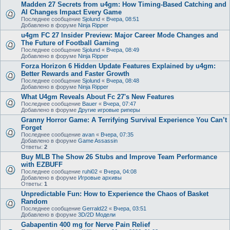
Madden 27 Secrets from u4gm: How Timing-Based Catching and
AI Changes Impact Every Game
Последнее сообщение
Sjolund
«
Вчера, 08:51
Добавлено в форуме
Ninja Ripper
u4gm FC 27 Insider Preview: Major Career Mode Changes and
The Future of Football Gaming
Последнее сообщение
Sjolund
«
Вчера, 08:49
Добавлено в форуме
Ninja Ripper
Forza Horizon 6 Hidden Update Features Explained by u4gm:
Better Rewards and Faster Growth
Последнее сообщение
Sjolund
«
Вчера, 08:48
Добавлено в форуме
Ninja Ripper
What U4gm Reveals About Fc 27's New Features
Последнее сообщение
Bauer
«
Вчера, 07:47
Добавлено в форуме
Другие игровые риперы
Granny Horror Game: A Terrifying Survival Experience You Can’t
Forget
Последнее сообщение
avan
«
Вчера, 07:35
Добавлено в форуме
Game Assassin
Ответы:
2
Buy MLB The Show 26 Stubs and Improve Team Performance
with EZBUFF
Последнее сообщение
ruhi02
«
Вчера, 04:08
Добавлено в форуме
Игровые архивы
Ответы:
1
Unpredictable Fun: How to Experience the Chaos of Basket
Random
Последнее сообщение
Gerrald22
«
Вчера, 03:51
Добавлено в форуме
3D/2D Модели
Gabapentin 400 mg for Nerve Pain Relief