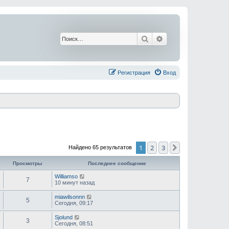
Поиск
Расширенный поис
Регистрация
Вход
1
2
3
След.
Найдено 65 результатов
Просмотры
Последнее сообщение
Williamso
7
10 минут назад
miawilsonnn
5
Сегодня, 09:17
Sjolund
3
Сегодня, 08:51