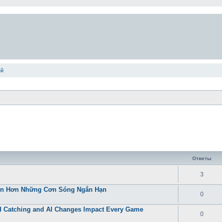
ей
Ответы
3
Lớn Hơn Những Cơn Sóng Ngắn Hạn
0
 Catching and AI Changes Impact Every Game
0