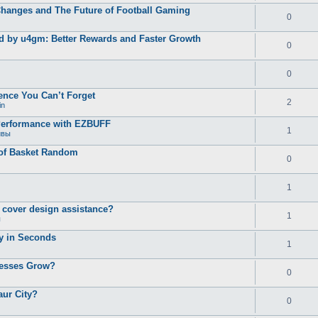
Changes and The Future of Football Gaming
0
d by u4gm: Better Rewards and Faster Growth
0
0
ence You Can’t Forget
2
in
Performance with EZBUFF
1
ивы
 of Basket Random
0
1
d cover design assistance?
1
ы
ty in Seconds
1
nesses Grow?
0
aur City?
0