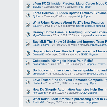
u4gm FC 27 Insider Preview: Major Career Mode 
Sjolund
»
Сегодня, 08:49
» в форуме
Ninja Ripper
Forza Horizon 6 Hidden Update Features Explaine
Sjolund
»
Сегодня, 08:48
» в форуме
Ninja Ripper
What U4gm Reveals About Fc 27's New Features
Bauer
»
Сегодня, 07:47
» в форуме
Другие игровые риперы
Granny Horror Game: A Terrifying Survival Experi
MyrtaTehtower
»
27 окт 2025, 23:09
» в форуме
Game Assass
Buy MLB The Show 26 Stubs and Improve Team 
CloudExplorer
»
21 июл 2026, 06:40
» в форуме
Игровые арх
Unpredictable Fun: How to Experience the Chaos
Gerrald22
»
Сегодня, 03:51
» в форуме
3D/2D Модели
Gabapentin 400 mg for Nerve Pain Relief
novasmith
»
23 июл 2026, 07:20
» в форуме
Вопросы, ответы
Do book writing services offer self-publishing an
areejsalam
»
31 июл 2026, 07:13
» в форуме
Вопросы, ответ
Love Tester: Find Out Your Romantic Compatibili
EllaJack
»
26 июн 2026, 08:06
» в форуме
Ninja Ripper
How Do Shopify Automation Agencies Help Busi
michaelfinn
»
Вчера, 10:25
» в форуме
3D/2D Модели
What must I look into while purchasing a flat in G
Reeltor88
»
Вчера, 09:20
» в форуме
Новости форума