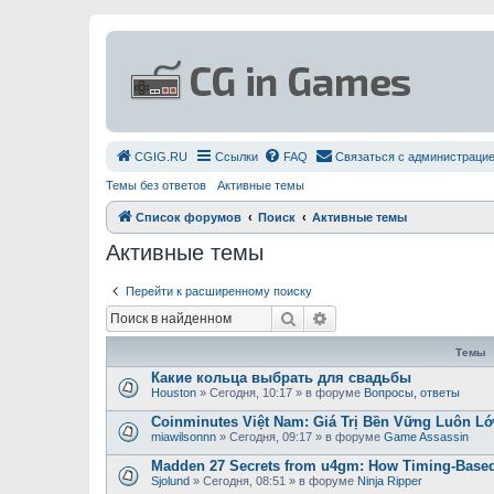
СGIG.RU
Ссылки
FAQ
Связаться с администраци
Темы без ответов
Активные темы
Список форумов
Поиск
Активные темы
Активные темы
Перейти к расширенному поиску
Поиск
Расширенный поиск
Темы
Какие кольца выбрать для свадьбы
Houston
»
Сегодня, 10:17
» в форуме
Вопросы, ответы
Coinminutes Việt Nam: Giá Trị Bền Vững Luôn 
miawilsonnn
»
Сегодня, 09:17
» в форуме
Game Assassin
Madden 27 Secrets from u4gm: How Timing-Based
Sjolund
»
Сегодня, 08:51
» в форуме
Ninja Ripper