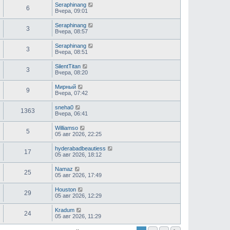
Seraphinang
6
Вчера, 09:01
Seraphinang
3
Вчера, 08:57
Seraphinang
3
Вчера, 08:51
SilentTitan
3
Вчера, 08:20
Мирный
9
Вчера, 07:42
sneha0
1363
Вчера, 06:41
Williamso
5
05 авг 2026, 22:25
hyderabadbeautiess
17
05 авг 2026, 18:12
Namaz
25
05 авг 2026, 17:49
Houston
29
05 авг 2026, 12:29
Kradum
24
05 авг 2026, 11:29