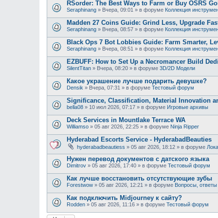
RSorder: The Best Ways to Farm or Buy OSRS Gol
Seraphinang
»
Вчера, 09:01
» в форуме
Коллекция инструме
Madden 27 Coins Guide: Grind Less, Upgrade Fast
Seraphinang
»
Вчера, 08:57
» в форуме
Коллекция инструме
Black Ops 7 Bot Lobbies Guide: Farm Smarter, Lev
Seraphinang
»
Вчера, 08:51
» в форуме
Коллекция инструме
EZBUFF: How to Set Up a Necromancer Build Dedic
SilentTitan
»
Вчера, 08:20
» в форуме
3D/2D Модели
Какое украшение лучше подарить девушке?
Densik
»
Вчера, 07:31
» в форуме
Тестовый форум
Significance, Classification, Material Innovation 
bella08
»
10 июл 2026, 07:17
» в форуме
Игровые архивы
Deck Services in Mountlake Terrace WA
Williamso
»
05 авг 2026, 22:25
» в форуме
Ninja Ripper
Hyderabad Escorts Service - HyderabadBeauties
hyderabadbeautiess
»
05 авг 2026, 18:12
» в форуме
Лока
Нужен перевод документов с датского языка
Dimitrov
»
05 авг 2026, 17:40
» в форуме
Тестовый форум
Как лучше восстановить отсутствующие зубы
Forestwow
»
05 авг 2026, 12:21
» в форуме
Вопросы, ответы
Как подключить Midjourney к сайту?
Rodden
»
05 авг 2026, 11:16
» в форуме
Тестовый форум