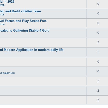
d in 2026
0
нтов
er, and Build a Better Team
0
нтов
el Faster, and Play Stress-Free
0
нтов
ated to Gathering Diablo 4 Gold
0
2
and Modern Application In modern daily life
1
0
0
лизация игр
2
2
2