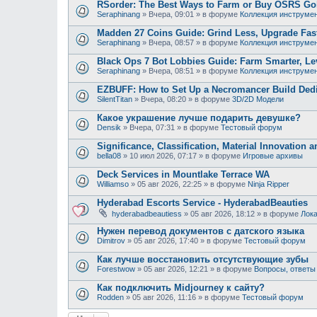
RSorder: The Best Ways to Farm or Buy OSRS Gol
Seraphinang
»
Вчера, 09:01
» в форуме
Коллекция инструме
Madden 27 Coins Guide: Grind Less, Upgrade Fast
Seraphinang
»
Вчера, 08:57
» в форуме
Коллекция инструме
Black Ops 7 Bot Lobbies Guide: Farm Smarter, Lev
Seraphinang
»
Вчера, 08:51
» в форуме
Коллекция инструме
EZBUFF: How to Set Up a Necromancer Build Dedic
SilentTitan
»
Вчера, 08:20
» в форуме
3D/2D Модели
Какое украшение лучше подарить девушке?
Densik
»
Вчера, 07:31
» в форуме
Тестовый форум
Significance, Classification, Material Innovation 
bella08
»
10 июл 2026, 07:17
» в форуме
Игровые архивы
Deck Services in Mountlake Terrace WA
Williamso
»
05 авг 2026, 22:25
» в форуме
Ninja Ripper
Hyderabad Escorts Service - HyderabadBeauties
hyderabadbeautiess
»
05 авг 2026, 18:12
» в форуме
Лока
Нужен перевод документов с датского языка
Dimitrov
»
05 авг 2026, 17:40
» в форуме
Тестовый форум
Как лучше восстановить отсутствующие зубы
Forestwow
»
05 авг 2026, 12:21
» в форуме
Вопросы, ответы
Как подключить Midjourney к сайту?
Rodden
»
05 авг 2026, 11:16
» в форуме
Тестовый форум