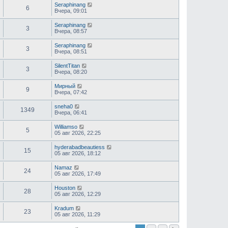
Seraphinang
6
Вчера, 09:01
Seraphinang
3
Вчера, 08:57
Seraphinang
3
Вчера, 08:51
SilentTitan
3
Вчера, 08:20
Мирный
9
Вчера, 07:42
sneha0
1349
Вчера, 06:41
Williamso
5
05 авг 2026, 22:25
hyderabadbeautiess
15
05 авг 2026, 18:12
Namaz
24
05 авг 2026, 17:49
Houston
28
05 авг 2026, 12:29
Kradum
23
05 авг 2026, 11:29