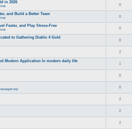
d in 2026
0
нтов
er, and Build a Better Team
0
нтов
el Faster, and Play Stress-Free
0
нтов
ated to Gathering Diablo 4 Gold
0
2
and Modern Application In modern daily life
1
0
0
лизация игр
2
2
2