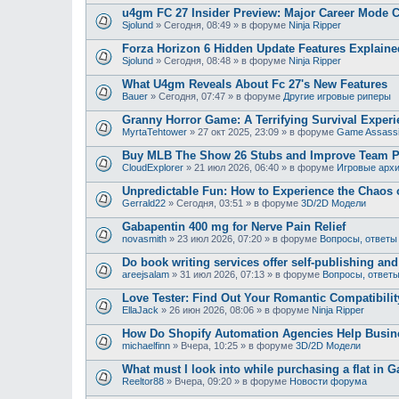
u4gm FC 27 Insider Preview: Major Career Mode 
Sjolund
»
Сегодня, 08:49
» в форуме
Ninja Ripper
Forza Horizon 6 Hidden Update Features Explaine
Sjolund
»
Сегодня, 08:48
» в форуме
Ninja Ripper
What U4gm Reveals About Fc 27's New Features
Bauer
»
Сегодня, 07:47
» в форуме
Другие игровые риперы
Granny Horror Game: A Terrifying Survival Experi
MyrtaTehtower
»
27 окт 2025, 23:09
» в форуме
Game Assass
Buy MLB The Show 26 Stubs and Improve Team 
CloudExplorer
»
21 июл 2026, 06:40
» в форуме
Игровые арх
Unpredictable Fun: How to Experience the Chaos
Gerrald22
»
Сегодня, 03:51
» в форуме
3D/2D Модели
Gabapentin 400 mg for Nerve Pain Relief
novasmith
»
23 июл 2026, 07:20
» в форуме
Вопросы, ответы
Do book writing services offer self-publishing an
areejsalam
»
31 июл 2026, 07:13
» в форуме
Вопросы, ответ
Love Tester: Find Out Your Romantic Compatibili
EllaJack
»
26 июн 2026, 08:06
» в форуме
Ninja Ripper
How Do Shopify Automation Agencies Help Busi
michaelfinn
»
Вчера, 10:25
» в форуме
3D/2D Модели
What must I look into while purchasing a flat in G
Reeltor88
»
Вчера, 09:20
» в форуме
Новости форума