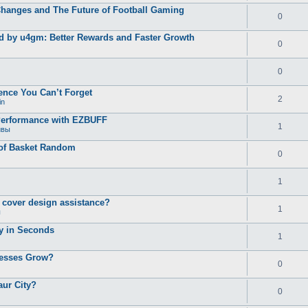
Changes and The Future of Football Gaming
0
d by u4gm: Better Rewards and Faster Growth
0
0
ence You Can’t Forget
2
in
Performance with EZBUFF
1
ивы
 of Basket Random
0
1
d cover design assistance?
1
ы
ty in Seconds
1
nesses Grow?
0
aur City?
0