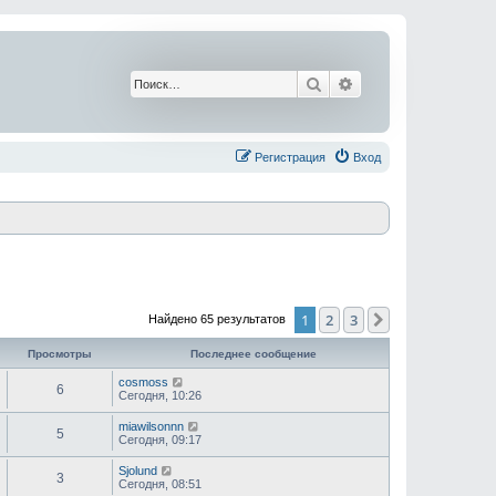
Поиск
Расширенный поис
Регистрация
Вход
1
2
3
След.
Найдено 65 результатов
Просмотры
Последнее сообщение
cosmoss
6
Сегодня, 10:26
miawilsonnn
5
Сегодня, 09:17
Sjolund
3
Сегодня, 08:51