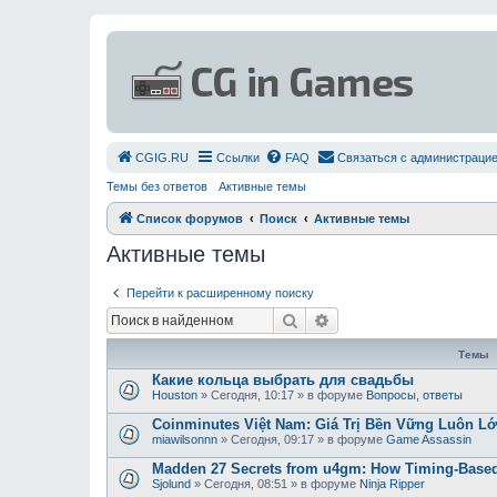
СGIG.RU
Ссылки
FAQ
Связаться с администраци
Темы без ответов
Активные темы
Список форумов
Поиск
Активные темы
Активные темы
Перейти к расширенному поиску
Поиск
Расширенный поиск
Темы
Какие кольца выбрать для свадьбы
Houston
»
Сегодня, 10:17
» в форуме
Вопросы, ответы
Coinminutes Việt Nam: Giá Trị Bền Vững Luôn 
miawilsonnn
»
Сегодня, 09:17
» в форуме
Game Assassin
Madden 27 Secrets from u4gm: How Timing-Based
Sjolund
»
Сегодня, 08:51
» в форуме
Ninja Ripper