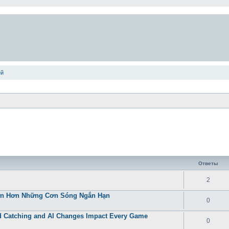
ей
Ответы
2
Lớn Hơn Những Cơn Sóng Ngắn Hạn
0
 Catching and AI Changes Impact Every Game
0