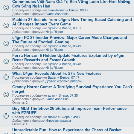
Coinminutes Việt Nam: Giá Trị Bền Vững Luôn Lớn Hơn Những
Cơn Sóng Ngắn Hạn
Последнее сообщение
miawilsonnn
«
Вчера, 09:17
Добавлено в форуме
Game Assassin
Madden 27 Secrets from u4gm: How Timing-Based Catching and
AI Changes Impact Every Game
Последнее сообщение
Sjolund
«
Вчера, 08:51
Добавлено в форуме
Ninja Ripper
u4gm FC 27 Insider Preview: Major Career Mode Changes and
The Future of Football Gaming
Последнее сообщение
Sjolund
«
Вчера, 08:49
Добавлено в форуме
Ninja Ripper
Forza Horizon 6 Hidden Update Features Explained by u4gm:
Better Rewards and Faster Growth
Последнее сообщение
Sjolund
«
Вчера, 08:48
Добавлено в форуме
Ninja Ripper
What U4gm Reveals About Fc 27's New Features
Последнее сообщение
Bauer
«
Вчера, 07:47
Добавлено в форуме
Другие игровые риперы
Granny Horror Game: A Terrifying Survival Experience You Can’t
Forget
Последнее сообщение
avan
«
Вчера, 07:35
Добавлено в форуме
Game Assassin
Ответы:
2
Buy MLB The Show 26 Stubs and Improve Team Performance
with EZBUFF
Последнее сообщение
ruhi02
«
Вчера, 04:08
Добавлено в форуме
Игровые архивы
Ответы:
1
Unpredictable Fun: How to Experience the Chaos of Basket