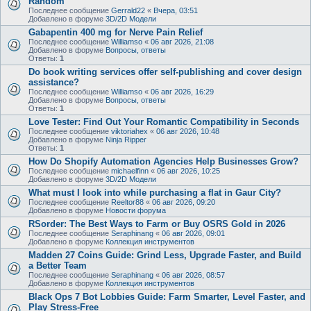
Random
Последнее сообщение
Gerrald22
«
Вчера, 03:51
Добавлено в форуме
3D/2D Модели
Gabapentin 400 mg for Nerve Pain Relief
Последнее сообщение
Williamso
«
06 авг 2026, 21:08
Добавлено в форуме
Вопросы, ответы
Ответы:
1
Do book writing services offer self-publishing and cover design
assistance?
Последнее сообщение
Williamso
«
06 авг 2026, 16:29
Добавлено в форуме
Вопросы, ответы
Ответы:
1
Love Tester: Find Out Your Romantic Compatibility in Seconds
Последнее сообщение
viktoriahex
«
06 авг 2026, 10:48
Добавлено в форуме
Ninja Ripper
Ответы:
1
How Do Shopify Automation Agencies Help Businesses Grow?
Последнее сообщение
michaelfinn
«
06 авг 2026, 10:25
Добавлено в форуме
3D/2D Модели
What must I look into while purchasing a flat in Gaur City?
Последнее сообщение
Reeltor88
«
06 авг 2026, 09:20
Добавлено в форуме
Новости форума
RSorder: The Best Ways to Farm or Buy OSRS Gold in 2026
Последнее сообщение
Seraphinang
«
06 авг 2026, 09:01
Добавлено в форуме
Коллекция инструментов
Madden 27 Coins Guide: Grind Less, Upgrade Faster, and Build
a Better Team
Последнее сообщение
Seraphinang
«
06 авг 2026, 08:57
Добавлено в форуме
Коллекция инструментов
Black Ops 7 Bot Lobbies Guide: Farm Smarter, Level Faster, and
Play Stress-Free