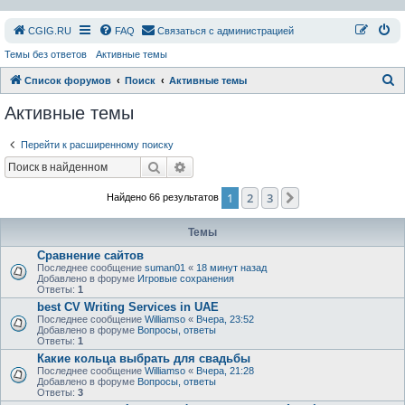
СGIG.RU
FAQ
Связаться с администрацией
Темы без ответов
Активные темы
П
Список форумов
Поиск
Активные темы
о
Активные темы
и
Перейти к расширенному поиску
с
Поиск
Расширенный поиск
к
1
2
3
След.
Найдено 66 результатов
Темы
Сравнение сайтов
Последнее сообщение
suman01
«
18 минут назад
Добавлено в форуме
Игровые сохранения
Ответы:
1
best CV Writing Services in UAE
Последнее сообщение
Williamso
«
Вчера, 23:52
Добавлено в форуме
Вопросы, ответы
Ответы:
1
Какие кольца выбрать для свадьбы
Последнее сообщение
Williamso
«
Вчера, 21:28
Добавлено в форуме
Вопросы, ответы
Ответы:
3