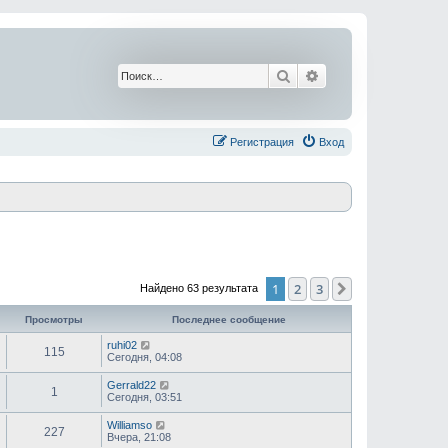
Поиск
Расширенный поис
Регистрация
Вход
1
2
3
След.
Найдено 63 результата
Просмотры
Последнее сообщение
ruhi02
115
Сегодня, 04:08
Gerrald22
1
Сегодня, 03:51
Williamso
227
Вчера, 21:08