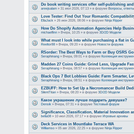
Do book writing services offer self-publishing an
areejsalam
»
31 июл 2026, 07:13
» в форуме
Вопросы, ответ
Love Tester: Find Out Your Romantic Compatibili
EllaJack
»
26 июн 2026, 08:06
» в форуме
Ninja Ripper
How Do Shopify Automation Agencies Help Busi
michaelfinn
»
Вчера, 10:25
» в форуме
3D/2D Модели
What must I look into while purchasing a flat in G
Reeltor88
»
Вчера, 09:20
» в форуме
Новости форума
RSorder: The Best Ways to Farm or Buy OSRS Gol
Seraphinang
»
Вчера, 09:01
» в форуме
Коллекция инструме
Madden 27 Coins Guide: Grind Less, Upgrade Fast
Seraphinang
»
Вчера, 08:57
» в форуме
Коллекция инструме
Black Ops 7 Bot Lobbies Guide: Farm Smarter, Lev
Seraphinang
»
Вчера, 08:51
» в форуме
Коллекция инструме
EZBUFF: How to Set Up a Necromancer Build Dedic
SilentTitan
»
Вчера, 08:20
» в форуме
3D/2D Модели
Какое украшение лучше подарить девушке?
Densik
»
Вчера, 07:31
» в форуме
Тестовый форум
Significance, Classification, Material Innovation 
bella08
»
10 июл 2026, 07:17
» в форуме
Игровые архивы
Deck Services in Mountlake Terrace WA
Williamso
»
05 авг 2026, 22:25
» в форуме
Ninja Ripper