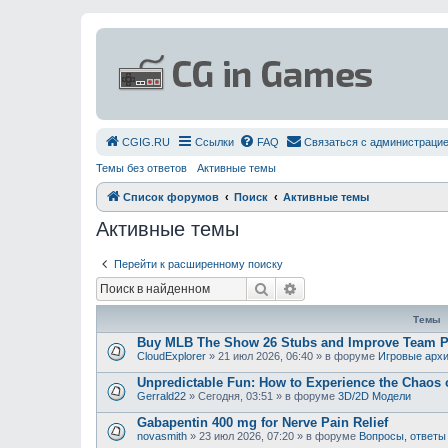
СGIG.RU
Ссылки
FAQ
Связаться с администраци
Темы без ответов
Активные темы
Список форумов
Поиск
Активные темы
Активные темы
Перейти к расширенному поиску
Поиск
Расширенный поиск
Темы
Buy MLB The Show 26 Stubs and Improve Team 
CloudExplorer
»
21 июл 2026, 06:40
» в форуме
Игровые арх
Unpredictable Fun: How to Experience the Chaos
Gerrald22
»
Сегодня, 03:51
» в форуме
3D/2D Модели
Gabapentin 400 mg for Nerve Pain Relief
novasmith
»
23 июл 2026, 07:20
» в форуме
Вопросы, ответы