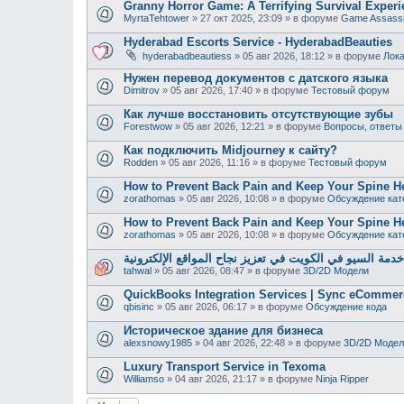
Granny Horror Game: A Terrifying Survival Experi
MyrtaTehtower
»
27 окт 2025, 23:09
» в форуме
Game Assass
Hyderabad Escorts Service - HyderabadBeauties
hyderabadbeautiess
»
05 авг 2026, 18:12
» в форуме
Лока
Нужен перевод документов с датского языка
Dimitrov
»
05 авг 2026, 17:40
» в форуме
Тестовый форум
Как лучше восстановить отсутствующие зубы
Forestwow
»
05 авг 2026, 12:21
» в форуме
Вопросы, ответы
Как подключить Midjourney к сайту?
Rodden
»
05 авг 2026, 11:16
» в форуме
Тестовый форум
How to Prevent Back Pain and Keep Your Spine H
zorathomas
»
05 авг 2026, 10:08
» в форуме
Обсуждение кат
How to Prevent Back Pain and Keep Your Spine H
zorathomas
»
05 авг 2026, 10:08
» в форуме
Обсуждение кат
دمة السيو في الكويت في تعزيز نجاح المواقع الإلكترونية
tahwal
»
05 авг 2026, 08:47
» в форуме
3D/2D Модели
QuickBooks Integration Services | Sync eCommer
qbisinc
»
05 авг 2026, 06:17
» в форуме
Обсуждение кода
Историческое здание для бизнеса
alexsnowy1985
»
04 авг 2026, 22:48
» в форуме
3D/2D Модел
Luxury Transport Service in Texoma
Williamso
»
04 авг 2026, 21:17
» в форуме
Ninja Ripper