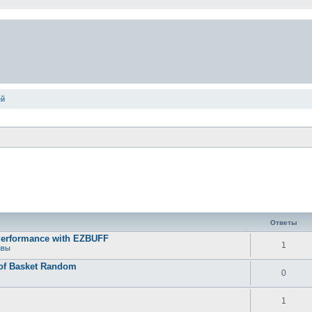
ей
Ответы
Performance with EZBUFF
1
ивы
 of Basket Random
0
1