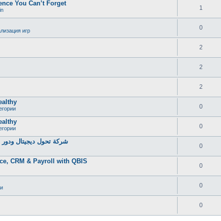
ence You Can’t Forget
1
in
0
лизация игр
2
2
2
ealthy
0
егории
ealthy
0
егории
شركة تحول ديجيتال ودور خ
0
ce, CRM & Payroll with QBIS
0
0
и
0