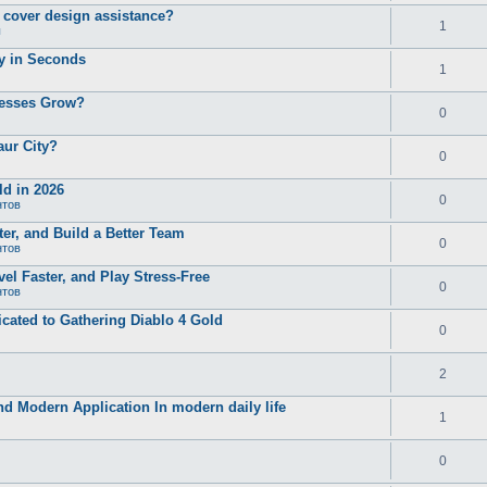
d cover design assistance?
1
ы
ty in Seconds
1
nesses Grow?
0
aur City?
0
d in 2026
0
нтов
er, and Build a Better Team
0
нтов
el Faster, and Play Stress-Free
0
нтов
ated to Gathering Diablo 4 Gold
0
2
and Modern Application In modern daily life
1
0