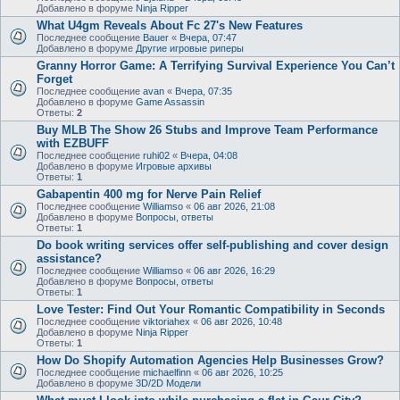
Добавлено в форуме
Ninja Ripper
What U4gm Reveals About Fc 27's New Features
Последнее сообщение
Bauer
«
Вчера, 07:47
Добавлено в форуме
Другие игровые риперы
Granny Horror Game: A Terrifying Survival Experience You Can’t
Forget
Последнее сообщение
avan
«
Вчера, 07:35
Добавлено в форуме
Game Assassin
Ответы:
2
Buy MLB The Show 26 Stubs and Improve Team Performance
with EZBUFF
Последнее сообщение
ruhi02
«
Вчера, 04:08
Добавлено в форуме
Игровые архивы
Ответы:
1
Gabapentin 400 mg for Nerve Pain Relief
Последнее сообщение
Williamso
«
06 авг 2026, 21:08
Добавлено в форуме
Вопросы, ответы
Ответы:
1
Do book writing services offer self-publishing and cover design
assistance?
Последнее сообщение
Williamso
«
06 авг 2026, 16:29
Добавлено в форуме
Вопросы, ответы
Ответы:
1
Love Tester: Find Out Your Romantic Compatibility in Seconds
Последнее сообщение
viktoriahex
«
06 авг 2026, 10:48
Добавлено в форуме
Ninja Ripper
Ответы:
1
How Do Shopify Automation Agencies Help Businesses Grow?
Последнее сообщение
michaelfinn
«
06 авг 2026, 10:25
Добавлено в форуме
3D/2D Модели