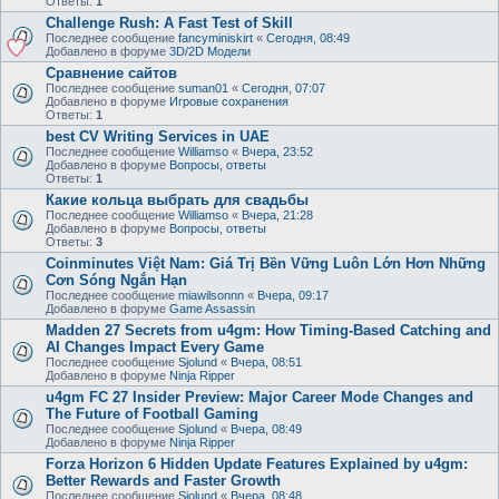
Ответы:
1
Challenge Rush: A Fast Test of Skill
Последнее сообщение
fancyminiskirt
«
Сегодня, 08:49
Добавлено в форуме
3D/2D Модели
Сравнение сайтов
Последнее сообщение
suman01
«
Сегодня, 07:07
Добавлено в форуме
Игровые сохранения
Ответы:
1
best CV Writing Services in UAE
Последнее сообщение
Williamso
«
Вчера, 23:52
Добавлено в форуме
Вопросы, ответы
Ответы:
1
Какие кольца выбрать для свадьбы
Последнее сообщение
Williamso
«
Вчера, 21:28
Добавлено в форуме
Вопросы, ответы
Ответы:
3
Coinminutes Việt Nam: Giá Trị Bền Vững Luôn Lớn Hơn Những
Cơn Sóng Ngắn Hạn
Последнее сообщение
miawilsonnn
«
Вчера, 09:17
Добавлено в форуме
Game Assassin
Madden 27 Secrets from u4gm: How Timing-Based Catching and
AI Changes Impact Every Game
Последнее сообщение
Sjolund
«
Вчера, 08:51
Добавлено в форуме
Ninja Ripper
u4gm FC 27 Insider Preview: Major Career Mode Changes and
The Future of Football Gaming
Последнее сообщение
Sjolund
«
Вчера, 08:49
Добавлено в форуме
Ninja Ripper
Forza Horizon 6 Hidden Update Features Explained by u4gm:
Better Rewards and Faster Growth
Последнее сообщение
Sjolund
«
Вчера, 08:48