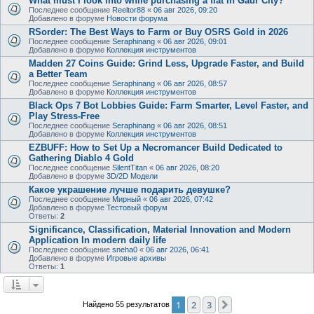
What must I look into while purchasing a flat in Gaur City?
Последнее сообщение
Reeltor88
«
06 авг 2026, 09:20
Добавлено в форуме
Новости форума
RSorder: The Best Ways to Farm or Buy OSRS Gold in 2026
Последнее сообщение
Seraphinang
«
06 авг 2026, 09:01
Добавлено в форуме
Коллекция инструментов
Madden 27 Coins Guide: Grind Less, Upgrade Faster, and Build
a Better Team
Последнее сообщение
Seraphinang
«
06 авг 2026, 08:57
Добавлено в форуме
Коллекция инструментов
Black Ops 7 Bot Lobbies Guide: Farm Smarter, Level Faster, and
Play Stress-Free
Последнее сообщение
Seraphinang
«
06 авг 2026, 08:51
Добавлено в форуме
Коллекция инструментов
EZBUFF: How to Set Up a Necromancer Build Dedicated to
Gathering Diablo 4 Gold
Последнее сообщение
SilentTitan
«
06 авг 2026, 08:20
Добавлено в форуме
3D/2D Модели
Какое украшение лучше подарить девушке?
Последнее сообщение
Мирный
«
06 авг 2026, 07:42
Добавлено в форуме
Тестовый форум
Ответы:
2
Significance, Classification, Material Innovation and Modern
Application In modern daily life
Последнее сообщение
sneha0
«
06 авг 2026, 06:41
Добавлено в форуме
Игровые архивы
Ответы:
1
1
2
3
След.
Найдено 55 результатов