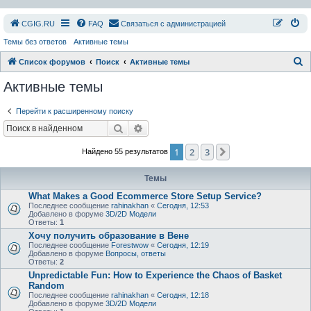
СGIG.RU
FAQ
Связаться с администрацией
Темы без ответов
Активные темы
П
Список форумов
Поиск
Активные темы
о
Активные темы
и
Перейти к расширенному поиску
с
Поиск
Расширенный поиск
к
1
2
3
След.
Найдено 55 результатов
Темы
What Makes a Good Ecommerce Store Setup Service?
Последнее сообщение
rahinakhan
«
Сегодня, 12:53
Добавлено в форуме
3D/2D Модели
Ответы:
1
Хочу получить образование в Вене
Последнее сообщение
Forestwow
«
Сегодня, 12:19
Добавлено в форуме
Вопросы, ответы
Ответы:
2
Unpredictable Fun: How to Experience the Chaos of Basket
Random
Последнее сообщение
rahinakhan
«
Сегодня, 12:18
Добавлено в форуме
3D/2D Модели