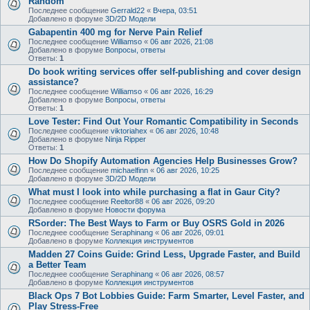
Random
Последнее сообщение
Gerrald22
«
Вчера, 03:51
Добавлено в форуме
3D/2D Модели
Gabapentin 400 mg for Nerve Pain Relief
Последнее сообщение
Williamso
«
06 авг 2026, 21:08
Добавлено в форуме
Вопросы, ответы
Ответы:
1
Do book writing services offer self-publishing and cover design
assistance?
Последнее сообщение
Williamso
«
06 авг 2026, 16:29
Добавлено в форуме
Вопросы, ответы
Ответы:
1
Love Tester: Find Out Your Romantic Compatibility in Seconds
Последнее сообщение
viktoriahex
«
06 авг 2026, 10:48
Добавлено в форуме
Ninja Ripper
Ответы:
1
How Do Shopify Automation Agencies Help Businesses Grow?
Последнее сообщение
michaelfinn
«
06 авг 2026, 10:25
Добавлено в форуме
3D/2D Модели
What must I look into while purchasing a flat in Gaur City?
Последнее сообщение
Reeltor88
«
06 авг 2026, 09:20
Добавлено в форуме
Новости форума
RSorder: The Best Ways to Farm or Buy OSRS Gold in 2026
Последнее сообщение
Seraphinang
«
06 авг 2026, 09:01
Добавлено в форуме
Коллекция инструментов
Madden 27 Coins Guide: Grind Less, Upgrade Faster, and Build
a Better Team
Последнее сообщение
Seraphinang
«
06 авг 2026, 08:57
Добавлено в форуме
Коллекция инструментов
Black Ops 7 Bot Lobbies Guide: Farm Smarter, Level Faster, and
Play Stress-Free