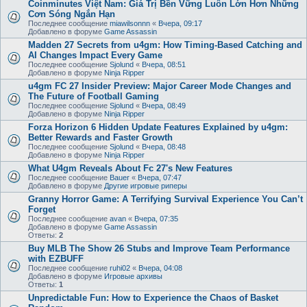
Coinminutes Việt Nam: Giá Trị Bền Vững Luôn Lớn Hơn Những
Cơn Sóng Ngắn Hạn
Последнее сообщение
miawilsonnn
«
Вчера, 09:17
Добавлено в форуме
Game Assassin
Madden 27 Secrets from u4gm: How Timing-Based Catching and
AI Changes Impact Every Game
Последнее сообщение
Sjolund
«
Вчера, 08:51
Добавлено в форуме
Ninja Ripper
u4gm FC 27 Insider Preview: Major Career Mode Changes and
The Future of Football Gaming
Последнее сообщение
Sjolund
«
Вчера, 08:49
Добавлено в форуме
Ninja Ripper
Forza Horizon 6 Hidden Update Features Explained by u4gm:
Better Rewards and Faster Growth
Последнее сообщение
Sjolund
«
Вчера, 08:48
Добавлено в форуме
Ninja Ripper
What U4gm Reveals About Fc 27's New Features
Последнее сообщение
Bauer
«
Вчера, 07:47
Добавлено в форуме
Другие игровые риперы
Granny Horror Game: A Terrifying Survival Experience You Can’t
Forget
Последнее сообщение
avan
«
Вчера, 07:35
Добавлено в форуме
Game Assassin
Ответы:
2
Buy MLB The Show 26 Stubs and Improve Team Performance
with EZBUFF
Последнее сообщение
ruhi02
«
Вчера, 04:08
Добавлено в форуме
Игровые архивы
Ответы:
1
Unpredictable Fun: How to Experience the Chaos of Basket