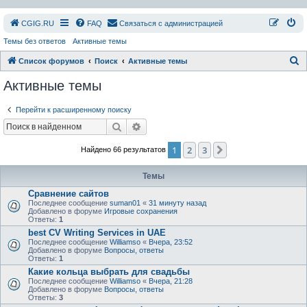
СGIG.RU
FAQ
Связаться с администрацией
Темы без ответов
Активные темы
П
Список форумов
Поиск
Активные темы
о
Активные темы
и
Перейти к расширенному поиску
с
Поиск
Расширенный поиск
к
1
2
3
След.
Найдено 66 результатов
Темы
Сравнение сайтов
Последнее сообщение
suman01
«
31 минуту назад
Добавлено в форуме
Игровые сохранения
Ответы:
1
best CV Writing Services in UAE
Последнее сообщение
Williamso
«
Вчера, 23:52
Добавлено в форуме
Вопросы, ответы
Ответы:
1
Какие кольца выбрать для свадьбы
Последнее сообщение
Williamso
«
Вчера, 21:28
Добавлено в форуме
Вопросы, ответы
Ответы:
3