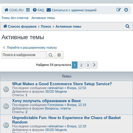
СGIG.RU
FAQ
Связаться с администрацией
Темы без ответов
Активные темы
П
Список форумов
Поиск
Активные темы
о
Активные темы
и
Перейти к расширенному поиску
с
Поиск
Расширенный поиск
к
1
2
3
След.
Найдено 54 результата
Темы
What Makes a Good Ecommerce Store Setup Service?
Последнее сообщение
rahinakhan
«
Вчера, 12:53
Добавлено в форуме
3D/2D Модели
Ответы:
1
Хочу получить образование в Вене
Последнее сообщение
Forestwow
«
Вчера, 12:19
Добавлено в форуме
Вопросы, ответы
Ответы:
2
Unpredictable Fun: How to Experience the Chaos of Basket
Random
Последнее сообщение
rahinakhan
«
Вчера, 12:18
Добавлено в форуме
3D/2D Модели