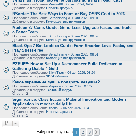
What must I look into while purchasing a flat in Gaur City?
Последнее сообщение
Reeltor88
«
06 авг 2026, 09:20
Добавлено в форуме
Новости форума
RSorder: The Best Ways to Farm or Buy OSRS Gold in 2026
Последнее сообщение
Seraphinang
«
06 авг 2026, 09:01
Добавлено в форуме
Коллекция инструментов
Madden 27 Coins Guide: Grind Less, Upgrade Faster, and Build
a Better Team
Последнее сообщение
Seraphinang
«
06 авг 2026, 08:57
Добавлено в форуме
Коллекция инструментов
Black Ops 7 Bot Lobbies Guide: Farm Smarter, Level Faster, and
Play Stress-Free
Последнее сообщение
Seraphinang
«
06 авг 2026, 08:51
Добавлено в форуме
Коллекция инструментов
EZBUFF: How to Set Up a Necromancer Build Dedicated to
Gathering Diablo 4 Gold
Последнее сообщение
SilentTitan
«
06 авг 2026, 08:20
Добавлено в форуме
3D/2D Модели
Какое украшение лучше подарить девушке?
Последнее сообщение
Мирный
«
06 авг 2026, 07:42
Добавлено в форуме
Тестовый форум
Ответы:
2
Significance, Classification, Material Innovation and Modern
Application In modern daily life
Последнее сообщение
sneha0
«
06 авг 2026, 06:41
Добавлено в форуме
Игровые архивы
Ответы:
1
1
2
3
След.
Найдено 54 результата