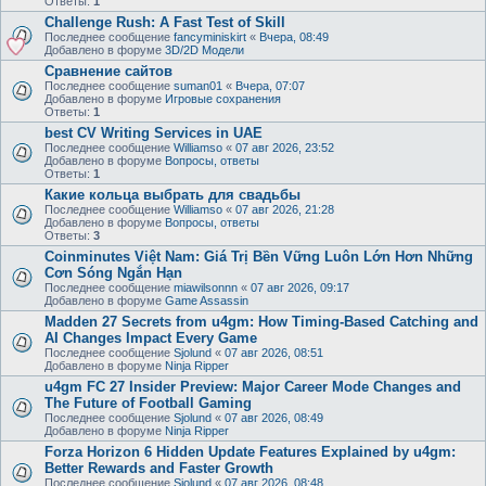
Ответы:
1
Challenge Rush: A Fast Test of Skill
Последнее сообщение
fancyminiskirt
«
Вчера, 08:49
Добавлено в форуме
3D/2D Модели
Сравнение сайтов
Последнее сообщение
suman01
«
Вчера, 07:07
Добавлено в форуме
Игровые сохранения
Ответы:
1
best CV Writing Services in UAE
Последнее сообщение
Williamso
«
07 авг 2026, 23:52
Добавлено в форуме
Вопросы, ответы
Ответы:
1
Какие кольца выбрать для свадьбы
Последнее сообщение
Williamso
«
07 авг 2026, 21:28
Добавлено в форуме
Вопросы, ответы
Ответы:
3
Coinminutes Việt Nam: Giá Trị Bền Vững Luôn Lớn Hơn Những
Cơn Sóng Ngắn Hạn
Последнее сообщение
miawilsonnn
«
07 авг 2026, 09:17
Добавлено в форуме
Game Assassin
Madden 27 Secrets from u4gm: How Timing-Based Catching and
AI Changes Impact Every Game
Последнее сообщение
Sjolund
«
07 авг 2026, 08:51
Добавлено в форуме
Ninja Ripper
u4gm FC 27 Insider Preview: Major Career Mode Changes and
The Future of Football Gaming
Последнее сообщение
Sjolund
«
07 авг 2026, 08:49
Добавлено в форуме
Ninja Ripper
Forza Horizon 6 Hidden Update Features Explained by u4gm:
Better Rewards and Faster Growth
Последнее сообщение
Sjolund
«
07 авг 2026, 08:48