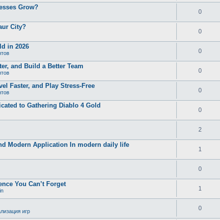
nesses Grow?
0
aur City?
0
d in 2026
0
нтов
er, and Build a Better Team
0
нтов
el Faster, and Play Stress-Free
0
нтов
ated to Gathering Diablo 4 Gold
0
2
and Modern Application In modern daily life
1
0
ence You Can’t Forget
1
in
0
лизация игр