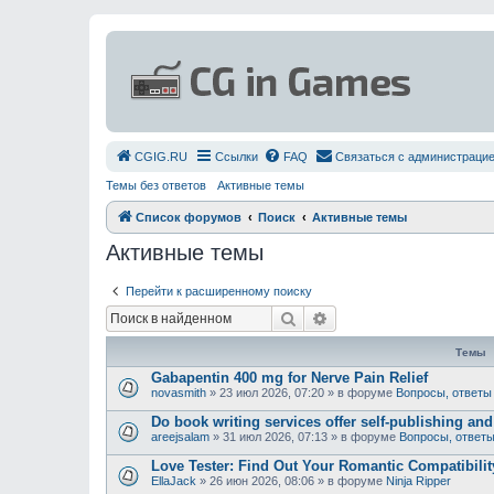
СGIG.RU
Ссылки
FAQ
Связаться с администраци
Темы без ответов
Активные темы
Список форумов
Поиск
Активные темы
Активные темы
Перейти к расширенному поиску
Поиск
Расширенный поиск
Темы
Gabapentin 400 mg for Nerve Pain Relief
novasmith
»
23 июл 2026, 07:20
» в форуме
Вопросы, ответы
Do book writing services offer self-publishing an
areejsalam
»
31 июл 2026, 07:13
» в форуме
Вопросы, ответ
Love Tester: Find Out Your Romantic Compatibili
EllaJack
»
26 июн 2026, 08:06
» в форуме
Ninja Ripper