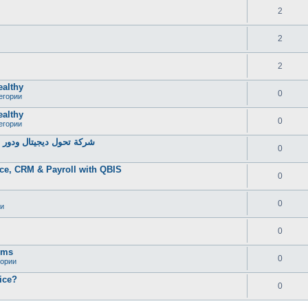
2
2
2
ealthy
0
егории
ealthy
0
егории
شركة تحول ديجيتال ودور خ
0
ce, CRM & Payroll with QBIS
0
0
и
0
oms
0
гории
ice?
0