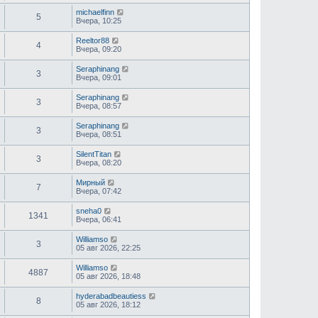
michaelfinn
5
Вчера, 10:25
Reeltor88
4
Вчера, 09:20
Seraphinang
3
Вчера, 09:01
Seraphinang
3
Вчера, 08:57
Seraphinang
3
Вчера, 08:51
SilentTitan
3
Вчера, 08:20
Мирный
7
Вчера, 07:42
sneha0
1341
Вчера, 06:41
Williamso
3
05 авг 2026, 22:25
Williamso
4887
05 авг 2026, 18:48
hyderabadbeautiess
8
05 авг 2026, 18:12