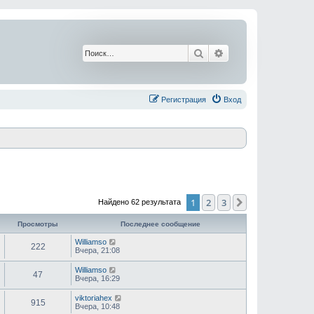
Поиск
Расширенный поис
Регистрация
Вход
1
2
3
След.
Найдено 62 результата
Просмотры
Последнее сообщение
Williamso
222
Вчера, 21:08
Williamso
47
Вчера, 16:29
viktoriahex
915
Вчера, 10:48