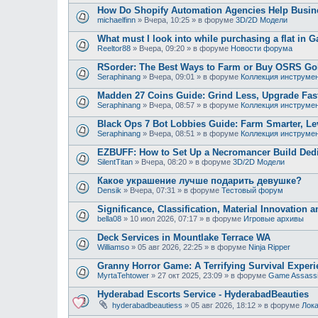
How Do Shopify Automation Agencies Help Busi
michaelfinn
»
Вчера, 10:25
» в форуме
3D/2D Модели
What must I look into while purchasing a flat in G
Reeltor88
»
Вчера, 09:20
» в форуме
Новости форума
RSorder: The Best Ways to Farm or Buy OSRS Gol
Seraphinang
»
Вчера, 09:01
» в форуме
Коллекция инструме
Madden 27 Coins Guide: Grind Less, Upgrade Fast
Seraphinang
»
Вчера, 08:57
» в форуме
Коллекция инструме
Black Ops 7 Bot Lobbies Guide: Farm Smarter, Lev
Seraphinang
»
Вчера, 08:51
» в форуме
Коллекция инструме
EZBUFF: How to Set Up a Necromancer Build Dedic
SilentTitan
»
Вчера, 08:20
» в форуме
3D/2D Модели
Какое украшение лучше подарить девушке?
Densik
»
Вчера, 07:31
» в форуме
Тестовый форум
Significance, Classification, Material Innovation 
bella08
»
10 июл 2026, 07:17
» в форуме
Игровые архивы
Deck Services in Mountlake Terrace WA
Williamso
»
05 авг 2026, 22:25
» в форуме
Ninja Ripper
Granny Horror Game: A Terrifying Survival Experi
MyrtaTehtower
»
27 окт 2025, 23:09
» в форуме
Game Assass
Hyderabad Escorts Service - HyderabadBeauties
hyderabadbeautiess
»
05 авг 2026, 18:12
» в форуме
Лока