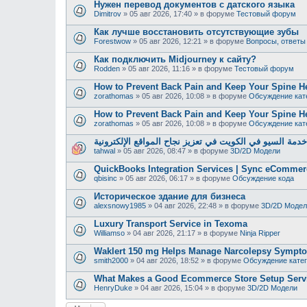
Нужен перевод документов с датского языка
Dimitrov
»
05 авг 2026, 17:40
» в форуме
Тестовый форум
Как лучше восстановить отсутствующие зубы
Forestwow
»
05 авг 2026, 12:21
» в форуме
Вопросы, ответы
Как подключить Midjourney к сайту?
Rodden
»
05 авг 2026, 11:16
» в форуме
Тестовый форум
How to Prevent Back Pain and Keep Your Spine H
zorathomas
»
05 авг 2026, 10:08
» в форуме
Обсуждение кат
How to Prevent Back Pain and Keep Your Spine H
zorathomas
»
05 авг 2026, 10:08
» в форуме
Обсуждение кат
دمة السيو في الكويت في تعزيز نجاح المواقع الإلكترونية
tahwal
»
05 авг 2026, 08:47
» в форуме
3D/2D Модели
QuickBooks Integration Services | Sync eCommer
qbisinc
»
05 авг 2026, 06:17
» в форуме
Обсуждение кода
Историческое здание для бизнеса
alexsnowy1985
»
04 авг 2026, 22:48
» в форуме
3D/2D Модел
Luxury Transport Service in Texoma
Williamso
»
04 авг 2026, 21:17
» в форуме
Ninja Ripper
Waklert 150 mg Helps Manage Narcolepsy Sympt
smith2000
»
04 авг 2026, 18:52
» в форуме
Обсуждение кате
What Makes a Good Ecommerce Store Setup Serv
HenryDuke
»
04 авг 2026, 15:04
» в форуме
3D/2D Модели