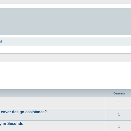
ей
Ответы
1
d cover design assistance?
1
ы
ty in Seconds
1