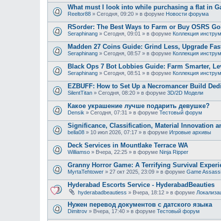
What must I look into while purchasing a flat in G
Reeltor88
»
Сегодня, 09:20
» в форуме
Новости форума
RSorder: The Best Ways to Farm or Buy OSRS Gol
Seraphinang
»
Сегодня, 09:01
» в форуме
Коллекция инстру
Madden 27 Coins Guide: Grind Less, Upgrade Fast
Seraphinang
»
Сегодня, 08:57
» в форуме
Коллекция инстру
Black Ops 7 Bot Lobbies Guide: Farm Smarter, Lev
Seraphinang
»
Сегодня, 08:51
» в форуме
Коллекция инстру
EZBUFF: How to Set Up a Necromancer Build Dedic
SilentTitan
»
Сегодня, 08:20
» в форуме
3D/2D Модели
Какое украшение лучше подарить девушке?
Densik
»
Сегодня, 07:31
» в форуме
Тестовый форум
Significance, Classification, Material Innovation 
bella08
»
10 июл 2026, 07:17
» в форуме
Игровые архивы
Deck Services in Mountlake Terrace WA
Williamso
»
Вчера, 22:25
» в форуме
Ninja Ripper
Granny Horror Game: A Terrifying Survival Experi
MyrtaTehtower
»
27 окт 2025, 23:09
» в форуме
Game Assass
Hyderabad Escorts Service - HyderabadBeauties
hyderabadbeautiess
»
Вчера, 18:12
» в форуме
Локализа
Нужен перевод документов с датского языка
Dimitrov
»
Вчера, 17:40
» в форуме
Тестовый форум