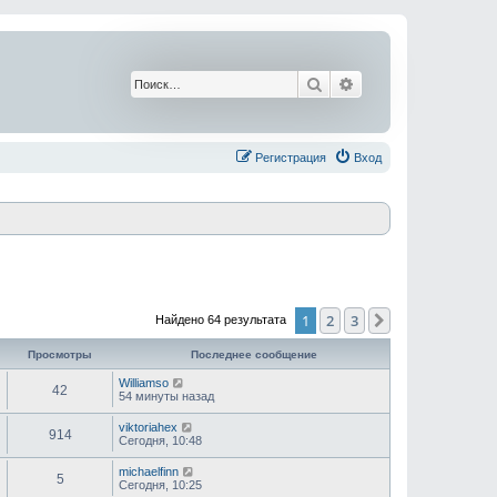
Поиск
Расширенный поис
Регистрация
Вход
1
2
3
След.
Найдено 64 результата
Просмотры
Последнее сообщение
Williamso
42
54 минуты назад
viktoriahex
914
Сегодня, 10:48
michaelfinn
5
Сегодня, 10:25