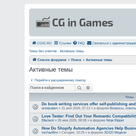
СGIG.RU
Ссылки
FAQ
Связаться с администраци
Темы без ответов
Активные темы
Список форумов
Поиск
Активные темы
Активные темы
Перейти к расширенному поиску
Поиск
Расширенный поиск
Темы
Do book writing services offer self-publishing an
areejsalam
»
31 июл 2026, 07:13
» в форуме
Вопросы, ответ
Love Tester: Find Out Your Romantic Compatibili
EllaJack
»
26 июн 2026, 08:06
» в форуме
Ninja Ripper
How Do Shopify Automation Agencies Help Busi
michaelfinn
»
Сегодня, 10:25
» в форуме
3D/2D Модели