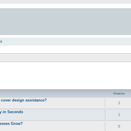
ей
Ответы
d cover design assistance?
1
ы
ty in Seconds
1
nesses Grow?
0