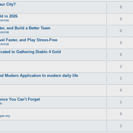
aur City?
0
d in 2026
0
ментов
er, and Build a Better Team
0
ментов
el Faster, and Play Stress-Free
0
ментов
ated to Gathering Diablo 4 Gold
0
2
and Modern Application In modern daily life
1
0
ence You Can’t Forget
1
in
0
ция игр
2