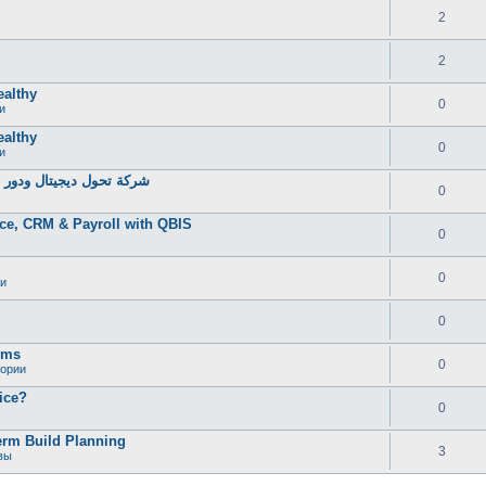
2
2
ealthy
0
и
ealthy
0
и
شركة تحول ديجيتال ودور خ
0
ce, CRM & Payroll with QBIS
0
0
и
0
oms
0
гории
ice?
0
erm Build Planning
3
вы