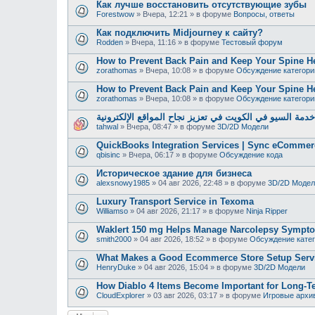
Как лучше восстановить отсутствующие зубы
Forestwow
»
Вчера, 12:21
» в форуме
Вопросы, ответы
Как подключить Midjourney к сайту?
Rodden
»
Вчера, 11:16
» в форуме
Тестовый форум
How to Prevent Back Pain and Keep Your Spine H
zorathomas
»
Вчера, 10:08
» в форуме
Обсуждение категори
How to Prevent Back Pain and Keep Your Spine H
zorathomas
»
Вчера, 10:08
» в форуме
Обсуждение категори
دمة السيو في الكويت في تعزيز نجاح المواقع الإلكترونية
tahwal
»
Вчера, 08:47
» в форуме
3D/2D Модели
QuickBooks Integration Services | Sync eCommer
qbisinc
»
Вчера, 06:17
» в форуме
Обсуждение кода
Историческое здание для бизнеса
alexsnowy1985
»
04 авг 2026, 22:48
» в форуме
3D/2D Модел
Luxury Transport Service in Texoma
Williamso
»
04 авг 2026, 21:17
» в форуме
Ninja Ripper
Waklert 150 mg Helps Manage Narcolepsy Sympt
smith2000
»
04 авг 2026, 18:52
» в форуме
Обсуждение кате
What Makes a Good Ecommerce Store Setup Serv
HenryDuke
»
04 авг 2026, 15:04
» в форуме
3D/2D Модели
How Diablo 4 Items Become Important for Long-T
CloudExplorer
»
03 авг 2026, 03:17
» в форуме
Игровые архи