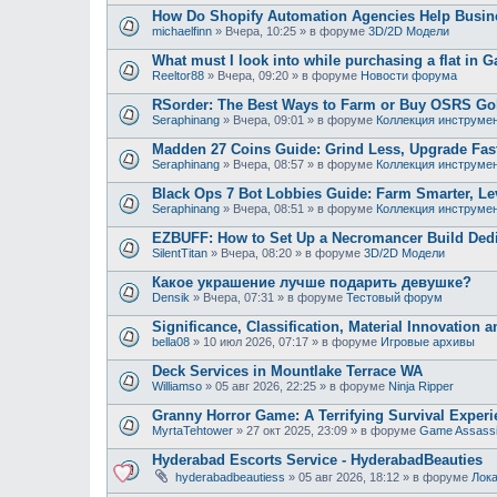
How Do Shopify Automation Agencies Help Busi
michaelfinn
»
Вчера, 10:25
» в форуме
3D/2D Модели
What must I look into while purchasing a flat in G
Reeltor88
»
Вчера, 09:20
» в форуме
Новости форума
RSorder: The Best Ways to Farm or Buy OSRS Gol
Seraphinang
»
Вчера, 09:01
» в форуме
Коллекция инструме
Madden 27 Coins Guide: Grind Less, Upgrade Fast
Seraphinang
»
Вчера, 08:57
» в форуме
Коллекция инструме
Black Ops 7 Bot Lobbies Guide: Farm Smarter, Lev
Seraphinang
»
Вчера, 08:51
» в форуме
Коллекция инструме
EZBUFF: How to Set Up a Necromancer Build Dedic
SilentTitan
»
Вчера, 08:20
» в форуме
3D/2D Модели
Какое украшение лучше подарить девушке?
Densik
»
Вчера, 07:31
» в форуме
Тестовый форум
Significance, Classification, Material Innovation 
bella08
»
10 июл 2026, 07:17
» в форуме
Игровые архивы
Deck Services in Mountlake Terrace WA
Williamso
»
05 авг 2026, 22:25
» в форуме
Ninja Ripper
Granny Horror Game: A Terrifying Survival Experi
MyrtaTehtower
»
27 окт 2025, 23:09
» в форуме
Game Assass
Hyderabad Escorts Service - HyderabadBeauties
hyderabadbeautiess
»
05 авг 2026, 18:12
» в форуме
Лока