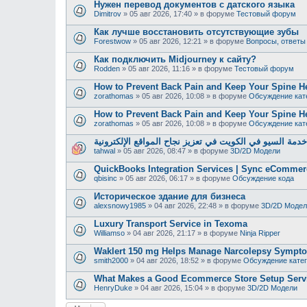
Нужен перевод документов с датского языка
Dimitrov
»
05 авг 2026, 17:40
» в форуме
Тестовый форум
Как лучше восстановить отсутствующие зубы
Forestwow
»
05 авг 2026, 12:21
» в форуме
Вопросы, ответы
Как подключить Midjourney к сайту?
Rodden
»
05 авг 2026, 11:16
» в форуме
Тестовый форум
How to Prevent Back Pain and Keep Your Spine H
zorathomas
»
05 авг 2026, 10:08
» в форуме
Обсуждение кат
How to Prevent Back Pain and Keep Your Spine H
zorathomas
»
05 авг 2026, 10:08
» в форуме
Обсуждение кат
دمة السيو في الكويت في تعزيز نجاح المواقع الإلكترونية
tahwal
»
05 авг 2026, 08:47
» в форуме
3D/2D Модели
QuickBooks Integration Services | Sync eCommer
qbisinc
»
05 авг 2026, 06:17
» в форуме
Обсуждение кода
Историческое здание для бизнеса
alexsnowy1985
»
04 авг 2026, 22:48
» в форуме
3D/2D Модел
Luxury Transport Service in Texoma
Williamso
»
04 авг 2026, 21:17
» в форуме
Ninja Ripper
Waklert 150 mg Helps Manage Narcolepsy Sympt
smith2000
»
04 авг 2026, 18:52
» в форуме
Обсуждение кате
What Makes a Good Ecommerce Store Setup Serv
HenryDuke
»
04 авг 2026, 15:04
» в форуме
3D/2D Модели