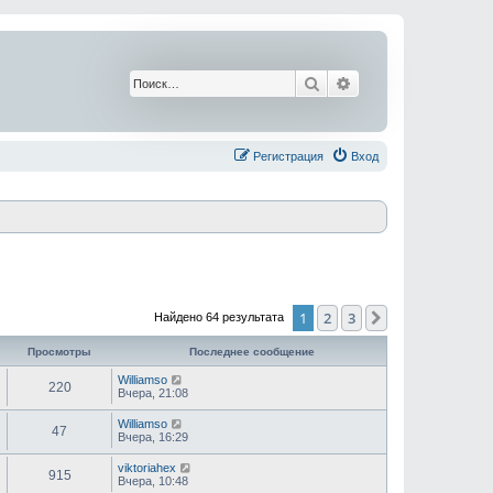
Поиск
Расширенный поис
Регистрация
Вход
1
2
3
След.
Найдено 64 результата
Просмотры
Последнее сообщение
Williamso
220
Вчера, 21:08
Williamso
47
Вчера, 16:29
viktoriahex
915
Вчера, 10:48