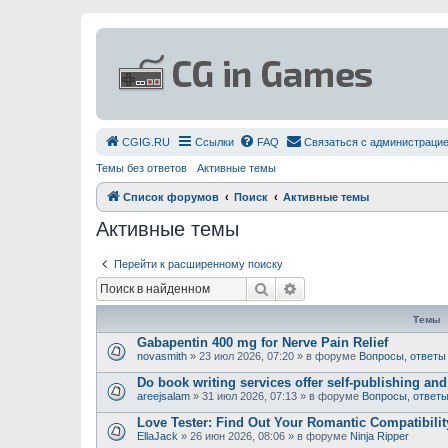
СGIG.RU
Ссылки
FAQ
Связаться с администраци
Темы без ответов
Активные темы
Список форумов
Поиск
Активные темы
Активные темы
Перейти к расширенному поиску
Поиск
Расширенный поиск
Темы
Gabapentin 400 mg for Nerve Pain Relief
novasmith
»
23 июл 2026, 07:20
» в форуме
Вопросы, ответы
Do book writing services offer self-publishing an
areejsalam
»
31 июл 2026, 07:13
» в форуме
Вопросы, ответ
Love Tester: Find Out Your Romantic Compatibili
EllaJack
»
26 июн 2026, 08:06
» в форуме
Ninja Ripper