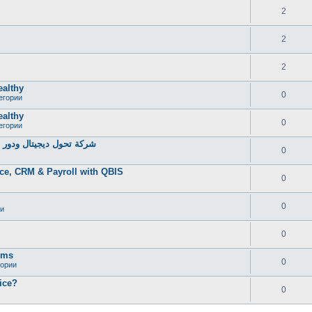
2
2
2
ealthy
0
егории
ealthy
0
егории
شركة تحول ديجيتال ودور خ
0
ce, CRM & Payroll with QBIS
0
0
и
0
oms
0
гории
ice?
0