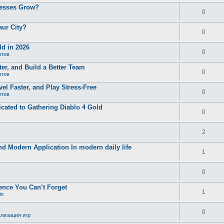
nesses Grow?
0
aur City?
0
d in 2026
0
нтов
er, and Build a Better Team
0
нтов
el Faster, and Play Stress-Free
0
нтов
ated to Gathering Diablo 4 Gold
0
2
and Modern Application In modern daily life
1
0
ence You Can’t Forget
1
in
0
лизация игр