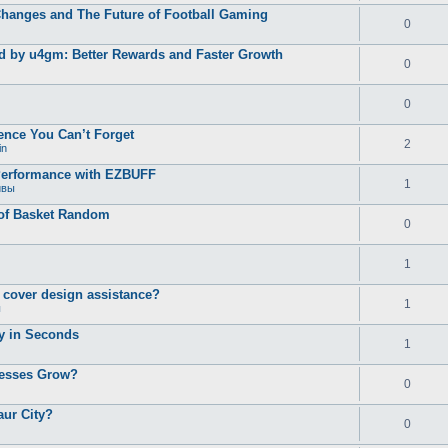
Changes and The Future of Football Gaming
0
d by u4gm: Better Rewards and Faster Growth
0
0
ence You Can’t Forget
2
in
Performance with EZBUFF
1
ивы
 of Basket Random
0
1
d cover design assistance?
1
ы
ty in Seconds
1
nesses Grow?
0
aur City?
0