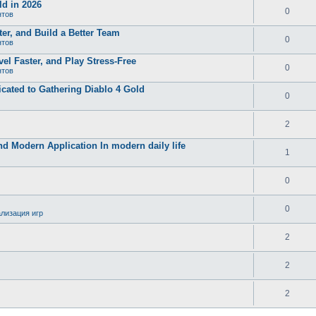
d in 2026
0
нтов
er, and Build a Better Team
0
нтов
el Faster, and Play Stress-Free
0
нтов
ated to Gathering Diablo 4 Gold
0
2
and Modern Application In modern daily life
1
0
0
лизация игр
2
2
2