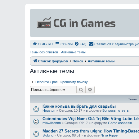
СGIG.RU
Ссылки
FAQ
Связаться с администраци
Темы без ответов
Активные темы
Список форумов
Поиск
Активные темы
Активные темы
Перейти к расширенному поиску
Поиск
Расширенный поиск
Темы
Какие кольца выбрать для свадьбы
Houston
»
Сегодня, 10:17
» в форуме
Вопросы, ответы
Coinminutes Việt Nam: Giá Trị Bền Vững Luôn 
miawilsonnn
»
Сегодня, 09:17
» в форуме
Game Assassin
Madden 27 Secrets from u4gm: How Timing-Based
Sjolund
»
Сегодня, 08:51
» в форуме
Ninja Ripper