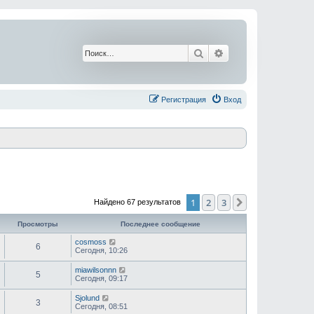
Поиск
Расширенный поис
Регистрация
Вход
1
2
3
След.
Найдено 67 результатов
Просмотры
Последнее сообщение
cosmoss
6
Сегодня, 10:26
miawilsonnn
5
Сегодня, 09:17
Sjolund
3
Сегодня, 08:51