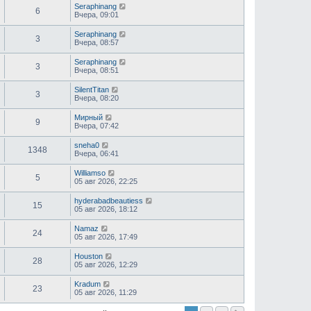
Seraphinang
6
Вчера, 09:01
Seraphinang
3
Вчера, 08:57
Seraphinang
3
Вчера, 08:51
SilentTitan
3
Вчера, 08:20
Мирный
9
Вчера, 07:42
sneha0
1348
Вчера, 06:41
Williamso
5
05 авг 2026, 22:25
hyderabadbeautiess
15
05 авг 2026, 18:12
Namaz
24
05 авг 2026, 17:49
Houston
28
05 авг 2026, 12:29
Kradum
23
05 авг 2026, 11:29