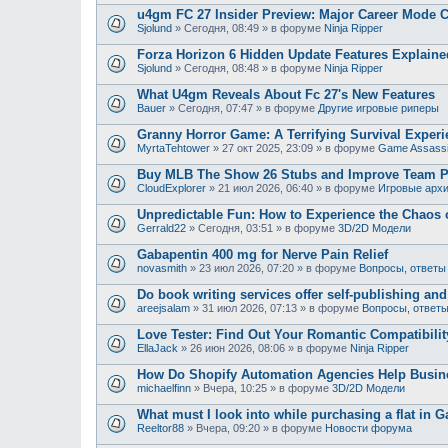
u4gm FC 27 Insider Preview: Major Career Mode 
Sjolund
»
Сегодня, 08:49
» в форуме
Ninja Ripper
Forza Horizon 6 Hidden Update Features Explaine
Sjolund
»
Сегодня, 08:48
» в форуме
Ninja Ripper
What U4gm Reveals About Fc 27's New Features
Bauer
»
Сегодня, 07:47
» в форуме
Другие игровые риперы
Granny Horror Game: A Terrifying Survival Experi
MyrtaTehtower
»
27 окт 2025, 23:09
» в форуме
Game Assass
Buy MLB The Show 26 Stubs and Improve Team 
CloudExplorer
»
21 июл 2026, 06:40
» в форуме
Игровые арх
Unpredictable Fun: How to Experience the Chaos
Gerrald22
»
Сегодня, 03:51
» в форуме
3D/2D Модели
Gabapentin 400 mg for Nerve Pain Relief
novasmith
»
23 июл 2026, 07:20
» в форуме
Вопросы, ответы
Do book writing services offer self-publishing an
areejsalam
»
31 июл 2026, 07:13
» в форуме
Вопросы, ответ
Love Tester: Find Out Your Romantic Compatibili
EllaJack
»
26 июн 2026, 08:06
» в форуме
Ninja Ripper
How Do Shopify Automation Agencies Help Busi
michaelfinn
»
Вчера, 10:25
» в форуме
3D/2D Модели
What must I look into while purchasing a flat in G
Reeltor88
»
Вчера, 09:20
» в форуме
Новости форума