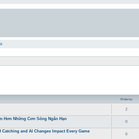
ей
Ответы
2
Lớn Hơn Những Cơn Sóng Ngắn Hạn
0
 Catching and AI Changes Impact Every Game
0