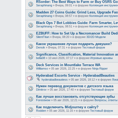
RSorder: The Best Ways to Farm or Buy OSRS Gol
Seraphinang
»
Вчера, 09:01
» в форуме
Коллекция инструме
Madden 27 Coins Guide: Grind Less, Upgrade Fast
Seraphinang
»
Вчера, 08:57
» в форуме
Коллекция инструме
Black Ops 7 Bot Lobbies Guide: Farm Smarter, Lev
Seraphinang
»
Вчера, 08:51
» в форуме
Коллекция инструме
EZBUFF: How to Set Up a Necromancer Build Dedic
SilentTitan
»
Вчера, 08:20
» в форуме
3D/2D Модели
Какое украшение лучше подарить девушке?
Densik
»
Вчера, 07:31
» в форуме
Тестовый форум
Significance, Classification, Material Innovation 
bella08
»
10 июл 2026, 07:17
» в форуме
Игровые архивы
Deck Services in Mountlake Terrace WA
Williamso
»
05 авг 2026, 22:25
» в форуме
Ninja Ripper
Hyderabad Escorts Service - HyderabadBeauties
hyderabadbeautiess
»
05 авг 2026, 18:12
» в форуме
Лока
Нужен перевод документов с датского языка
Dimitrov
»
05 авг 2026, 17:40
» в форуме
Тестовый форум
Как лучше восстановить отсутствующие зубы
Forestwow
»
05 авг 2026, 12:21
» в форуме
Вопросы, ответы
Как подключить Midjourney к сайту?
Rodden
»
05 авг 2026, 11:16
» в форуме
Тестовый форум