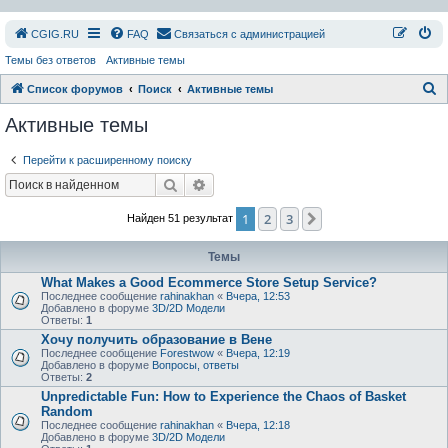
СGIG.RU
FAQ
Связаться с администрацией
Темы без ответов
Активные темы
П
Список форумов
Поиск
Активные темы
о
Активные темы
и
Перейти к расширенному поиску
с
Поиск
Расширенный поиск
к
1
2
3
След.
Найден 51 результат
Темы
What Makes a Good Ecommerce Store Setup Service?
Последнее сообщение
rahinakhan
«
Вчера, 12:53
Добавлено в форуме
3D/2D Модели
Ответы:
1
Хочу получить образование в Вене
Последнее сообщение
Forestwow
«
Вчера, 12:19
Добавлено в форуме
Вопросы, ответы
Ответы:
2
Unpredictable Fun: How to Experience the Chaos of Basket
Random
Последнее сообщение
rahinakhan
«
Вчера, 12:18
Добавлено в форуме
3D/2D Модели