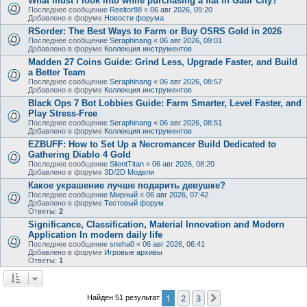
What must I look into while purchasing a flat in Gaur City?
Последнее сообщение
Reeltor88
«
06 авг 2026, 09:20
Добавлено в форуме
Новости форума
RSorder: The Best Ways to Farm or Buy OSRS Gold in 2026
Последнее сообщение
Seraphinang
«
06 авг 2026, 09:01
Добавлено в форуме
Коллекция инструментов
Madden 27 Coins Guide: Grind Less, Upgrade Faster, and Build
a Better Team
Последнее сообщение
Seraphinang
«
06 авг 2026, 08:57
Добавлено в форуме
Коллекция инструментов
Black Ops 7 Bot Lobbies Guide: Farm Smarter, Level Faster, and
Play Stress-Free
Последнее сообщение
Seraphinang
«
06 авг 2026, 08:51
Добавлено в форуме
Коллекция инструментов
EZBUFF: How to Set Up a Necromancer Build Dedicated to
Gathering Diablo 4 Gold
Последнее сообщение
SilentTitan
«
06 авг 2026, 08:20
Добавлено в форуме
3D/2D Модели
Какое украшение лучше подарить девушке?
Последнее сообщение
Мирный
«
06 авг 2026, 07:42
Добавлено в форуме
Тестовый форум
Ответы:
2
Significance, Classification, Material Innovation and Modern
Application In modern daily life
Последнее сообщение
sneha0
«
06 авг 2026, 06:41
Добавлено в форуме
Игровые архивы
Ответы:
1
1
2
3
След.
Найден 51 результат