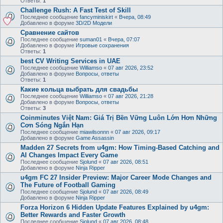
Ответы:
1
Challenge Rush: A Fast Test of Skill
Последнее сообщение
fancyminiskirt
«
Вчера, 08:49
Добавлено в форуме
3D/2D Модели
Сравнение сайтов
Последнее сообщение
suman01
«
Вчера, 07:07
Добавлено в форуме
Игровые сохранения
Ответы:
1
best CV Writing Services in UAE
Последнее сообщение
Williamso
«
07 авг 2026, 23:52
Добавлено в форуме
Вопросы, ответы
Ответы:
1
Какие кольца выбрать для свадьбы
Последнее сообщение
Williamso
«
07 авг 2026, 21:28
Добавлено в форуме
Вопросы, ответы
Ответы:
3
Coinminutes Việt Nam: Giá Trị Bền Vững Luôn Lớn Hơn Những
Cơn Sóng Ngắn Hạn
Последнее сообщение
miawilsonnn
«
07 авг 2026, 09:17
Добавлено в форуме
Game Assassin
Madden 27 Secrets from u4gm: How Timing-Based Catching and
AI Changes Impact Every Game
Последнее сообщение
Sjolund
«
07 авг 2026, 08:51
Добавлено в форуме
Ninja Ripper
u4gm FC 27 Insider Preview: Major Career Mode Changes and
The Future of Football Gaming
Последнее сообщение
Sjolund
«
07 авг 2026, 08:49
Добавлено в форуме
Ninja Ripper
Forza Horizon 6 Hidden Update Features Explained by u4gm:
Better Rewards and Faster Growth
Последнее сообщение
Sjolund
«
07 авг 2026, 08:48