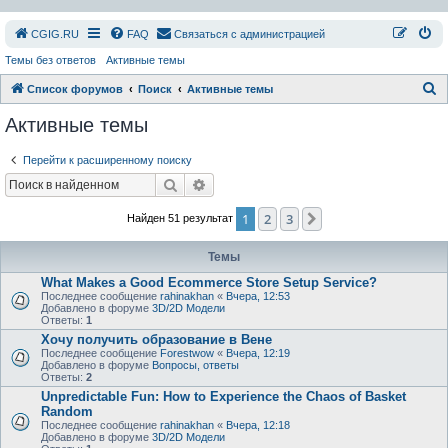
СGIG.RU
FAQ
Связаться с администрацией
Темы без ответов
Активные темы
П
Список форумов
Поиск
Активные темы
о
Активные темы
и
Перейти к расширенному поиску
с
Поиск
Расширенный поиск
к
1
2
3
След.
Найден 51 результат
Темы
What Makes a Good Ecommerce Store Setup Service?
Последнее сообщение
rahinakhan
«
Вчера, 12:53
Добавлено в форуме
3D/2D Модели
Ответы:
1
Хочу получить образование в Вене
Последнее сообщение
Forestwow
«
Вчера, 12:19
Добавлено в форуме
Вопросы, ответы
Ответы:
2
Unpredictable Fun: How to Experience the Chaos of Basket
Random
Последнее сообщение
rahinakhan
«
Вчера, 12:18
Добавлено в форуме
3D/2D Модели