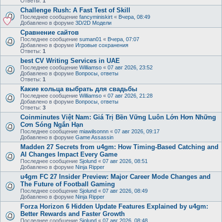
Ответы:
1
Challenge Rush: A Fast Test of Skill
Последнее сообщение
fancyminiskirt
«
Вчера, 08:49
Добавлено в форуме
3D/2D Модели
Сравнение сайтов
Последнее сообщение
suman01
«
Вчера, 07:07
Добавлено в форуме
Игровые сохранения
Ответы:
1
best CV Writing Services in UAE
Последнее сообщение
Williamso
«
07 авг 2026, 23:52
Добавлено в форуме
Вопросы, ответы
Ответы:
1
Какие кольца выбрать для свадьбы
Последнее сообщение
Williamso
«
07 авг 2026, 21:28
Добавлено в форуме
Вопросы, ответы
Ответы:
3
Coinminutes Việt Nam: Giá Trị Bền Vững Luôn Lớn Hơn Những
Cơn Sóng Ngắn Hạn
Последнее сообщение
miawilsonnn
«
07 авг 2026, 09:17
Добавлено в форуме
Game Assassin
Madden 27 Secrets from u4gm: How Timing-Based Catching and
AI Changes Impact Every Game
Последнее сообщение
Sjolund
«
07 авг 2026, 08:51
Добавлено в форуме
Ninja Ripper
u4gm FC 27 Insider Preview: Major Career Mode Changes and
The Future of Football Gaming
Последнее сообщение
Sjolund
«
07 авг 2026, 08:49
Добавлено в форуме
Ninja Ripper
Forza Horizon 6 Hidden Update Features Explained by u4gm:
Better Rewards and Faster Growth
Последнее сообщение
Sjolund
«
07 авг 2026, 08:48