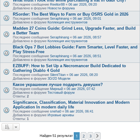
What must I look into while purchasing a flat in Gaur City?
Последнее сообщение
Reeltor88
«
06 авг 2026, 09:20
Добавлено в форуме
Новости форума
RSorder: The Best Ways to Farm or Buy OSRS Gold in 2026
Последнее сообщение
Seraphinang
«
06 авг 2026, 09:01
Добавлено в форуме
Коллекция инструментов
Madden 27 Coins Guide: Grind Less, Upgrade Faster, and Build
a Better Team
Последнее сообщение
Seraphinang
«
06 авг 2026, 08:57
Добавлено в форуме
Коллекция инструментов
Black Ops 7 Bot Lobbies Guide: Farm Smarter, Level Faster, and
Play Stress-Free
Последнее сообщение
Seraphinang
«
06 авг 2026, 08:51
Добавлено в форуме
Коллекция инструментов
EZBUFF: How to Set Up a Necromancer Build Dedicated to
Gathering Diablo 4 Gold
Последнее сообщение
SilentTitan
«
06 авг 2026, 08:20
Добавлено в форуме
3D/2D Модели
Какое украшение лучше подарить девушке?
Последнее сообщение
Мирный
«
06 авг 2026, 07:42
Добавлено в форуме
Тестовый форум
Ответы:
2
Significance, Classification, Material Innovation and Modern
Application In modern daily life
Последнее сообщение
sneha0
«
06 авг 2026, 06:41
Добавлено в форуме
Игровые архивы
Ответы:
1
1
2
3
След.
Найден 51 результат