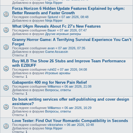
Добавлено в форуме
Ninja Ripper
Forza Horizon 6 Hidden Update Features Explained by u4gm:
Better Rewards and Faster Growth
Последнее сообщение
Sjolund
«
07 авг 2026, 08:48
Добавлено в форуме
Ninja Ripper
What U4gm Reveals About Fc 27's New Features
Последнее сообщение
Bauer
«
07 авг 2026, 07:47
Добавлено в форуме
Другие игровые риперы
Granny Horror Game: A Terrifying Survival Experience You Can’t
Forget
Последнее сообщение
avan
«
07 авг 2026, 07:35
Добавлено в форуме
Game Assassin
Ответы:
2
Buy MLB The Show 26 Stubs and Improve Team Performance
with EZBUFF
Последнее сообщение
ruhi02
«
07 авг 2026, 04:08
Добавлено в форуме
Игровые архивы
Ответы:
1
Gabapentin 400 mg for Nerve Pain Relief
Последнее сообщение
Williamso
«
06 авг 2026, 21:08
Добавлено в форуме
Вопросы, ответы
Ответы:
1
Do book writing services offer self-publishing and cover design
assistance?
Последнее сообщение
Williamso
«
06 авг 2026, 16:29
Добавлено в форуме
Вопросы, ответы
Ответы:
1
Love Tester: Find Out Your Romantic Compatibility in Seconds
Последнее сообщение
viktoriahex
«
06 авг 2026, 10:48
Добавлено в форуме
Ninja Ripper
Ответы:
1