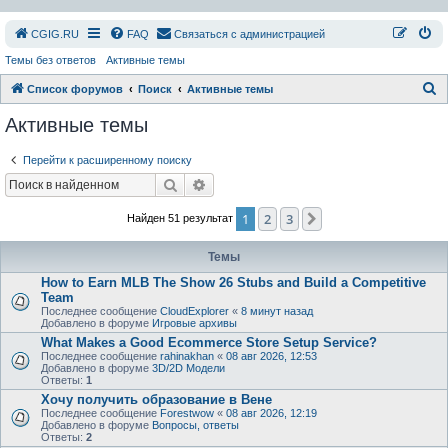
СGIG.RU
FAQ
Связаться с администрацией
Темы без ответов
Активные темы
П
Список форумов
Поиск
Активные темы
о
Активные темы
и
Перейти к расширенному поиску
с
Поиск
Расширенный поиск
к
1
2
3
След.
Найден 51 результат
Темы
How to Earn MLB The Show 26 Stubs and Build a Competitive
Team
Последнее сообщение
CloudExplorer
«
8 минут назад
Добавлено в форуме
Игровые архивы
What Makes a Good Ecommerce Store Setup Service?
Последнее сообщение
rahinakhan
«
08 авг 2026, 12:53
Добавлено в форуме
3D/2D Модели
Ответы:
1
Хочу получить образование в Вене
Последнее сообщение
Forestwow
«
08 авг 2026, 12:19
Добавлено в форуме
Вопросы, ответы
Ответы:
2