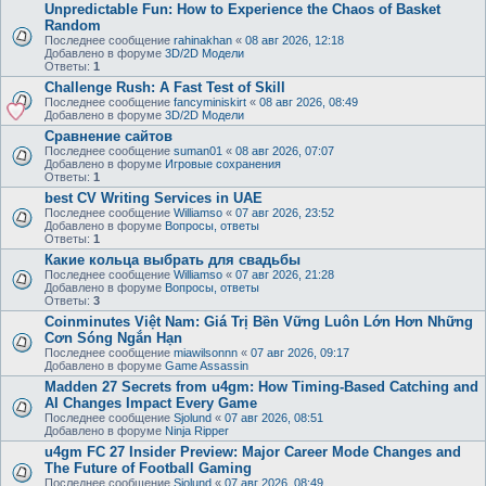
Unpredictable Fun: How to Experience the Chaos of Basket
Random
Последнее сообщение
rahinakhan
«
08 авг 2026, 12:18
Добавлено в форуме
3D/2D Модели
Ответы:
1
Challenge Rush: A Fast Test of Skill
Последнее сообщение
fancyminiskirt
«
08 авг 2026, 08:49
Добавлено в форуме
3D/2D Модели
Сравнение сайтов
Последнее сообщение
suman01
«
08 авг 2026, 07:07
Добавлено в форуме
Игровые сохранения
Ответы:
1
best CV Writing Services in UAE
Последнее сообщение
Williamso
«
07 авг 2026, 23:52
Добавлено в форуме
Вопросы, ответы
Ответы:
1
Какие кольца выбрать для свадьбы
Последнее сообщение
Williamso
«
07 авг 2026, 21:28
Добавлено в форуме
Вопросы, ответы
Ответы:
3
Coinminutes Việt Nam: Giá Trị Bền Vững Luôn Lớn Hơn Những
Cơn Sóng Ngắn Hạn
Последнее сообщение
miawilsonnn
«
07 авг 2026, 09:17
Добавлено в форуме
Game Assassin
Madden 27 Secrets from u4gm: How Timing-Based Catching and
AI Changes Impact Every Game
Последнее сообщение
Sjolund
«
07 авг 2026, 08:51
Добавлено в форуме
Ninja Ripper
u4gm FC 27 Insider Preview: Major Career Mode Changes and
The Future of Football Gaming
Последнее сообщение
Sjolund
«
07 авг 2026, 08:49