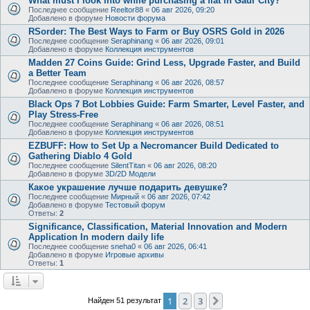
What must I look into while purchasing a flat in Gaur City?
Последнее сообщение
Reeltor88
«
06 авг 2026, 09:20
Добавлено в форуме
Новости форума
RSorder: The Best Ways to Farm or Buy OSRS Gold in 2026
Последнее сообщение
Seraphinang
«
06 авг 2026, 09:01
Добавлено в форуме
Коллекция инструментов
Madden 27 Coins Guide: Grind Less, Upgrade Faster, and Build
a Better Team
Последнее сообщение
Seraphinang
«
06 авг 2026, 08:57
Добавлено в форуме
Коллекция инструментов
Black Ops 7 Bot Lobbies Guide: Farm Smarter, Level Faster, and
Play Stress-Free
Последнее сообщение
Seraphinang
«
06 авг 2026, 08:51
Добавлено в форуме
Коллекция инструментов
EZBUFF: How to Set Up a Necromancer Build Dedicated to
Gathering Diablo 4 Gold
Последнее сообщение
SilentTitan
«
06 авг 2026, 08:20
Добавлено в форуме
3D/2D Модели
Какое украшение лучше подарить девушке?
Последнее сообщение
Мирный
«
06 авг 2026, 07:42
Добавлено в форуме
Тестовый форум
Ответы:
2
Significance, Classification, Material Innovation and Modern
Application In modern daily life
Последнее сообщение
sneha0
«
06 авг 2026, 06:41
Добавлено в форуме
Игровые архивы
Ответы:
1
1
2
3
След.
Найден 51 результат