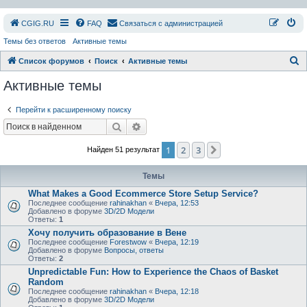
СGIG.RU
FAQ
Связаться с администрацией
Темы без ответов
Активные темы
П
Список форумов
Поиск
Активные темы
о
Активные темы
и
Перейти к расширенному поиску
с
Поиск
Расширенный поиск
к
1
2
3
След.
Найден 51 результат
Темы
What Makes a Good Ecommerce Store Setup Service?
Последнее сообщение
rahinakhan
«
Вчера, 12:53
Добавлено в форуме
3D/2D Модели
Ответы:
1
Хочу получить образование в Вене
Последнее сообщение
Forestwow
«
Вчера, 12:19
Добавлено в форуме
Вопросы, ответы
Ответы:
2
Unpredictable Fun: How to Experience the Chaos of Basket
Random
Последнее сообщение
rahinakhan
«
Вчера, 12:18
Добавлено в форуме
3D/2D Модели