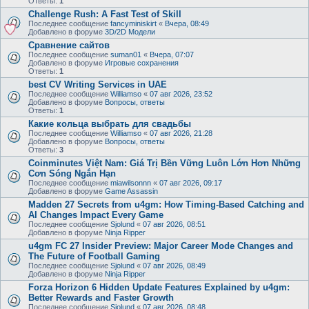
Ответы:
1
Challenge Rush: A Fast Test of Skill
Последнее сообщение
fancyminiskirt
«
Вчера, 08:49
Добавлено в форуме
3D/2D Модели
Сравнение сайтов
Последнее сообщение
suman01
«
Вчера, 07:07
Добавлено в форуме
Игровые сохранения
Ответы:
1
best CV Writing Services in UAE
Последнее сообщение
Williamso
«
07 авг 2026, 23:52
Добавлено в форуме
Вопросы, ответы
Ответы:
1
Какие кольца выбрать для свадьбы
Последнее сообщение
Williamso
«
07 авг 2026, 21:28
Добавлено в форуме
Вопросы, ответы
Ответы:
3
Coinminutes Việt Nam: Giá Trị Bền Vững Luôn Lớn Hơn Những
Cơn Sóng Ngắn Hạn
Последнее сообщение
miawilsonnn
«
07 авг 2026, 09:17
Добавлено в форуме
Game Assassin
Madden 27 Secrets from u4gm: How Timing-Based Catching and
AI Changes Impact Every Game
Последнее сообщение
Sjolund
«
07 авг 2026, 08:51
Добавлено в форуме
Ninja Ripper
u4gm FC 27 Insider Preview: Major Career Mode Changes and
The Future of Football Gaming
Последнее сообщение
Sjolund
«
07 авг 2026, 08:49
Добавлено в форуме
Ninja Ripper
Forza Horizon 6 Hidden Update Features Explained by u4gm:
Better Rewards and Faster Growth
Последнее сообщение
Sjolund
«
07 авг 2026, 08:48