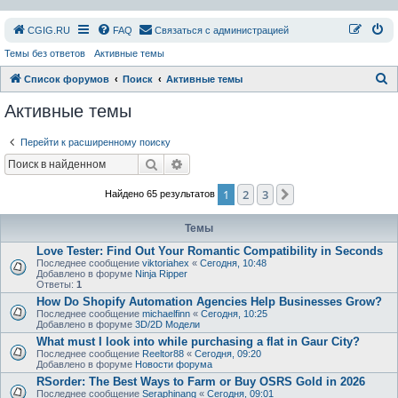
СGIG.RU
FAQ
Связаться с администрацией
Темы без ответов
Активные темы
П
Список форумов
Поиск
Активные темы
о
Активные темы
и
Перейти к расширенному поиску
с
Поиск
Расширенный поиск
к
1
2
3
След.
Найдено 65 результатов
Темы
Love Tester: Find Out Your Romantic Compatibility in Seconds
Последнее сообщение
viktoriahex
«
Сегодня, 10:48
Добавлено в форуме
Ninja Ripper
Ответы:
1
How Do Shopify Automation Agencies Help Businesses Grow?
Последнее сообщение
michaelfinn
«
Сегодня, 10:25
Добавлено в форуме
3D/2D Модели
What must I look into while purchasing a flat in Gaur City?
Последнее сообщение
Reeltor88
«
Сегодня, 09:20
Добавлено в форуме
Новости форума
RSorder: The Best Ways to Farm or Buy OSRS Gold in 2026
Последнее сообщение
Seraphinang
«
Сегодня, 09:01