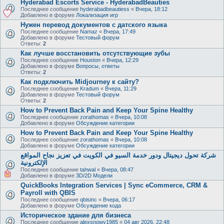
Hyderabad Escorts Service - HyderabadBeauties
Последнее сообщение
hyderabadbeautiess
«
Вчера, 18:12
Добавлено в форуме
Локализация игр
Нужен перевод документов с датского языка
Последнее сообщение
Namaz
«
Вчера, 17:49
Добавлено в форуме
Тестовый форум
Ответы:
2
Как лучше восстановить отсутствующие зубы
Последнее сообщение
Houston
«
Вчера, 12:29
Добавлено в форуме
Вопросы, ответы
Ответы:
2
Как подключить Midjourney к сайту?
Последнее сообщение
Kradum
«
Вчера, 11:29
Добавлено в форуме
Тестовый форум
Ответы:
2
How to Prevent Back Pain and Keep Your Spine Healthy
Последнее сообщение
zorathomas
«
Вчера, 10:08
Добавлено в форуме
Обсуждение категории
How to Prevent Back Pain and Keep Your Spine Healthy
Последнее сообщение
zorathomas
«
Вчера, 10:08
Добавлено в форуме
Обсуждение категории
شركة تحول ديجيتال ودور خدمة السيو في الكويت في تعزيز نجاح المواقع
الإلكترونية
Последнее сообщение
tahwal
«
Вчера, 08:47
Добавлено в форуме
3D/2D Модели
QuickBooks Integration Services | Sync eCommerce, CRM &
Payroll with QBIS
Последнее сообщение
qbisinc
«
Вчера, 06:17
Добавлено в форуме
Обсуждение кода
Историческое здание для бизнеса
Последнее сообщение
alexsnowy1985
«
04 авг 2026, 22:48