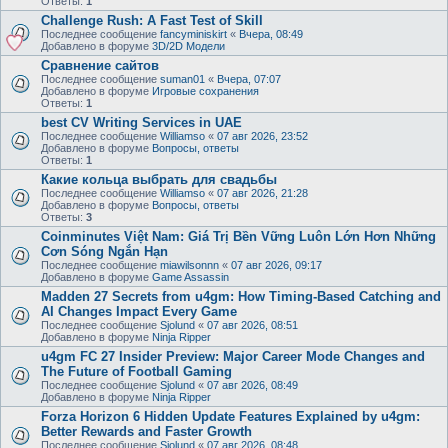
Ответы:
1
Challenge Rush: A Fast Test of Skill
Последнее сообщение
fancyminiskirt
«
Вчера, 08:49
Добавлено в форуме
3D/2D Модели
Сравнение сайтов
Последнее сообщение
suman01
«
Вчера, 07:07
Добавлено в форуме
Игровые сохранения
Ответы:
1
best CV Writing Services in UAE
Последнее сообщение
Williamso
«
07 авг 2026, 23:52
Добавлено в форуме
Вопросы, ответы
Ответы:
1
Какие кольца выбрать для свадьбы
Последнее сообщение
Williamso
«
07 авг 2026, 21:28
Добавлено в форуме
Вопросы, ответы
Ответы:
3
Coinminutes Việt Nam: Giá Trị Bền Vững Luôn Lớn Hơn Những
Cơn Sóng Ngắn Hạn
Последнее сообщение
miawilsonnn
«
07 авг 2026, 09:17
Добавлено в форуме
Game Assassin
Madden 27 Secrets from u4gm: How Timing-Based Catching and
AI Changes Impact Every Game
Последнее сообщение
Sjolund
«
07 авг 2026, 08:51
Добавлено в форуме
Ninja Ripper
u4gm FC 27 Insider Preview: Major Career Mode Changes and
The Future of Football Gaming
Последнее сообщение
Sjolund
«
07 авг 2026, 08:49
Добавлено в форуме
Ninja Ripper
Forza Horizon 6 Hidden Update Features Explained by u4gm:
Better Rewards and Faster Growth
Последнее сообщение
Sjolund
«
07 авг 2026, 08:48