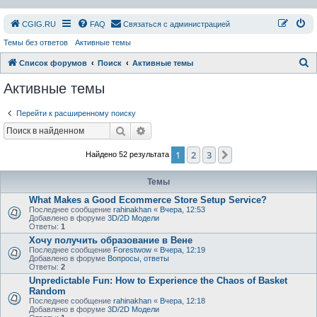
СGIG.RU
FAQ
Связаться с администрацией
Темы без ответов
Активные темы
П
Список форумов
Поиск
Активные темы
о
Активные темы
и
Перейти к расширенному поиску
с
Поиск
Расширенный поиск
к
1
2
3
След.
Найдено 52 результата
Темы
What Makes a Good Ecommerce Store Setup Service?
Последнее сообщение
rahinakhan
«
Вчера, 12:53
Добавлено в форуме
3D/2D Модели
Ответы:
1
Хочу получить образование в Вене
Последнее сообщение
Forestwow
«
Вчера, 12:19
Добавлено в форуме
Вопросы, ответы
Ответы:
2
Unpredictable Fun: How to Experience the Chaos of Basket
Random
Последнее сообщение
rahinakhan
«
Вчера, 12:18
Добавлено в форуме
3D/2D Модели