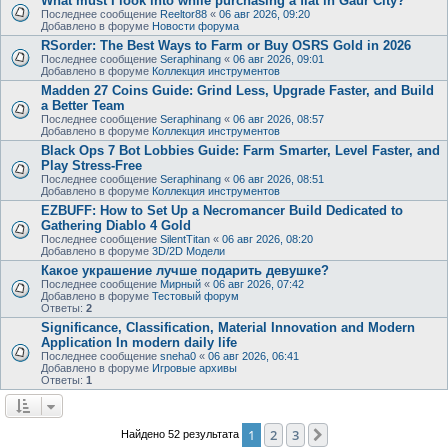
What must I look into while purchasing a flat in Gaur City?
Последнее сообщение
Reeltor88
«
06 авг 2026, 09:20
Добавлено в форуме
Новости форума
RSorder: The Best Ways to Farm or Buy OSRS Gold in 2026
Последнее сообщение
Seraphinang
«
06 авг 2026, 09:01
Добавлено в форуме
Коллекция инструментов
Madden 27 Coins Guide: Grind Less, Upgrade Faster, and Build
a Better Team
Последнее сообщение
Seraphinang
«
06 авг 2026, 08:57
Добавлено в форуме
Коллекция инструментов
Black Ops 7 Bot Lobbies Guide: Farm Smarter, Level Faster, and
Play Stress-Free
Последнее сообщение
Seraphinang
«
06 авг 2026, 08:51
Добавлено в форуме
Коллекция инструментов
EZBUFF: How to Set Up a Necromancer Build Dedicated to
Gathering Diablo 4 Gold
Последнее сообщение
SilentTitan
«
06 авг 2026, 08:20
Добавлено в форуме
3D/2D Модели
Какое украшение лучше подарить девушке?
Последнее сообщение
Мирный
«
06 авг 2026, 07:42
Добавлено в форуме
Тестовый форум
Ответы:
2
Significance, Classification, Material Innovation and Modern
Application In modern daily life
Последнее сообщение
sneha0
«
06 авг 2026, 06:41
Добавлено в форуме
Игровые архивы
Ответы:
1
1
2
3
След.
Найдено 52 результата