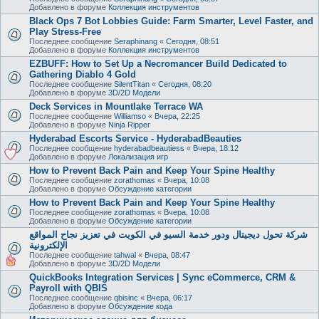
Добавлено в форуме
Коллекция инструментов
Black Ops 7 Bot Lobbies Guide: Farm Smarter, Level Faster, and
Play Stress-Free
Последнее сообщение
Seraphinang
«
Сегодня, 08:51
Добавлено в форуме
Коллекция инструментов
EZBUFF: How to Set Up a Necromancer Build Dedicated to
Gathering Diablo 4 Gold
Последнее сообщение
SilentTitan
«
Сегодня, 08:20
Добавлено в форуме
3D/2D Модели
Deck Services in Mountlake Terrace WA
Последнее сообщение
Williamso
«
Вчера, 22:25
Добавлено в форуме
Ninja Ripper
Hyderabad Escorts Service - HyderabadBeauties
Последнее сообщение
hyderabadbeautiess
«
Вчера, 18:12
Добавлено в форуме
Локализация игр
How to Prevent Back Pain and Keep Your Spine Healthy
Последнее сообщение
zorathomas
«
Вчера, 10:08
Добавлено в форуме
Обсуждение категории
How to Prevent Back Pain and Keep Your Spine Healthy
Последнее сообщение
zorathomas
«
Вчера, 10:08
Добавлено в форуме
Обсуждение категории
شركة تحول ديجيتال ودور خدمة السيو في الكويت في تعزيز نجاح المواقع
الإلكترونية
Последнее сообщение
tahwal
«
Вчера, 08:47
Добавлено в форуме
3D/2D Модели
QuickBooks Integration Services | Sync eCommerce, CRM &
Payroll with QBIS
Последнее сообщение
qbisinc
«
Вчера, 06:17
Добавлено в форуме
Обсуждение кода