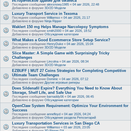
Историческое здание для бизнеса
Последнее сообщение
alexsnowy1985
«
04 авг 2026, 22:48
Добавлено в форуме
3D/2D Модели
Luxury Transport Service in Texoma
Последнее сообщение
Williamso
«
04 авг 2026, 21:17
Добавлено в форуме
Ninja Ripper
Waklert 150 mg Helps Manage Narcolepsy Symptoms
Последнее сообщение
smith2000
«
04 авг 2026, 18:52
Добавлено в форуме
Обсуждение категории
What Makes a Good Ecommerce Store Setup Service?
Последнее сообщение
HenryDuke
«
04 авг 2026, 15:04
Добавлено в форуме
3D/2D Модели
Slice Master: A Simple Game with Surprisingly Tricky
Challenges
Последнее сообщение
Lincolna
«
04 авг 2026, 08:34
Добавлено в форуме
3D/2D Модели
EZBUFF | MUT 27 Coins Strategies for Completing Competitive
Ultimate Team Challenges
Последнее сообщение
Dominic
«
04 авг 2026, 07:12
Добавлено в форуме
Другие игровые риперы
Does Sildenafil Expire? Everything You Need to Know About
Storage, Shelf Life, and Safe Use
Последнее сообщение
barnaddy06
«
04 авг 2026, 06:45
Добавлено в форуме
Обсуждение категории
OpenClaw System Requirement: Optimize Your Environment for
Success
Последнее сообщение
annefloyd
«
04 авг 2026, 04:24
Добавлено в форуме
Обсуждение раздела Репозитарий
Luxury Transportation Services in San Diego CA
Последнее сообщение
Williamso
«
03 авг 2026, 23:05
Добавлено в форуме
3D Ripper DX