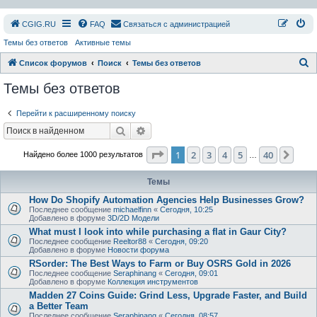
СGIG.RU
FAQ
Связаться с администрацией
Темы без ответов
Активные темы
П
Список форумов
Поиск
Темы без ответов
о
Темы без ответов
и
Перейти к расширенному поиску
с
Поиск
Расширенный поиск
к
Страница
1
из
40
1
2
3
4
5
40
След
Найдено более 1000 результатов
…
Темы
How Do Shopify Automation Agencies Help Businesses Grow?
Последнее сообщение
michaelfinn
«
Сегодня, 10:25
Добавлено в форуме
3D/2D Модели
What must I look into while purchasing a flat in Gaur City?
Последнее сообщение
Reeltor88
«
Сегодня, 09:20
Добавлено в форуме
Новости форума
RSorder: The Best Ways to Farm or Buy OSRS Gold in 2026
Последнее сообщение
Seraphinang
«
Сегодня, 09:01
Добавлено в форуме
Коллекция инструментов
Madden 27 Coins Guide: Grind Less, Upgrade Faster, and Build
a Better Team
Последнее сообщение
Seraphinang
«
Сегодня, 08:57