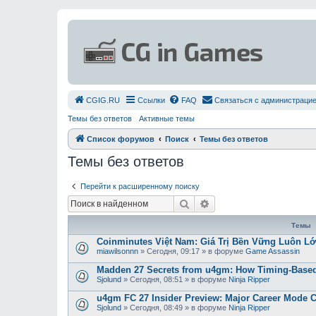
СGIG.RU
Ссылки
FAQ
Связаться с администраци
Темы без ответов
Активные темы
Список форумов
Поиск
Темы без ответов
Темы без ответов
Перейти к расширенному поиску
Поиск
Расширенный поиск
Темы
Coinminutes Việt Nam: Giá Trị Bền Vững Luôn 
miawilsonnn
»
Сегодня, 09:17
» в форуме
Game Assassin
Madden 27 Secrets from u4gm: How Timing-Based
Sjolund
»
Сегодня, 08:51
» в форуме
Ninja Ripper
u4gm FC 27 Insider Preview: Major Career Mode 
Sjolund
»
Сегодня, 08:49
» в форуме
Ninja Ripper