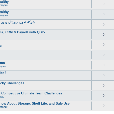
ealthy
0
егории
ealthy
0
егории
شركة تحول ديجيتال ودور خ
0
ce, CRM & Payroll with QBIS
0
0
и
0
oms
0
гории
ice?
0
icky Challenges
0
 Competitive Ultimate Team Challenges
0
еры
now About Storage, Shelf Life, and Safe Use
0
егории