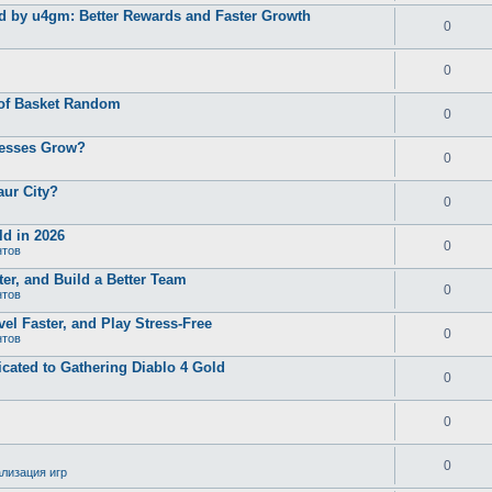
d by u4gm: Better Rewards and Faster Growth
0
0
 of Basket Random
0
nesses Grow?
0
aur City?
0
d in 2026
0
нтов
er, and Build a Better Team
0
нтов
el Faster, and Play Stress-Free
0
нтов
ated to Gathering Diablo 4 Gold
0
0
0
лизация игр