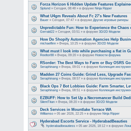
Forza Horizon 6 Hidden Update Features Explaine
Sjolund
»
Сегодня, 08:48
» в форуме
Ninja Ripper
What U4gm Reveals About Fc 27's New Features
Bauer
»
Сегодня, 07:47
» в форуме
Другие игровые риперы
Unpredictable Fun: How to Experience the Chaos
Gerrald22
»
Сегодня, 03:51
» в форуме
3D/2D Модели
How Do Shopify Automation Agencies Help Busi
michaelfinn
»
Вчера, 10:25
» в форуме
3D/2D Модели
What must I look into while purchasing a flat in G
Reeltor88
»
Вчера, 09:20
» в форуме
Новости форума
RSorder: The Best Ways to Farm or Buy OSRS Gol
Seraphinang
»
Вчера, 09:01
» в форуме
Коллекция инструме
Madden 27 Coins Guide: Grind Less, Upgrade Fast
Seraphinang
»
Вчера, 08:57
» в форуме
Коллекция инструме
Black Ops 7 Bot Lobbies Guide: Farm Smarter, Lev
Seraphinang
»
Вчера, 08:51
» в форуме
Коллекция инструме
EZBUFF: How to Set Up a Necromancer Build Dedic
SilentTitan
»
Вчера, 08:20
» в форуме
3D/2D Модели
Deck Services in Mountlake Terrace WA
Williamso
»
05 авг 2026, 22:25
» в форуме
Ninja Ripper
Hyderabad Escorts Service - HyderabadBeauties
hyderabadbeautiess
»
05 авг 2026, 18:12
» в форуме
Лока