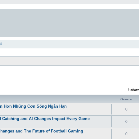
ей
Найден
Ответы
Lớn Hơn Những Cơn Sóng Ngắn Hạn
0
 Catching and AI Changes Impact Every Game
0
Changes and The Future of Football Gaming
0