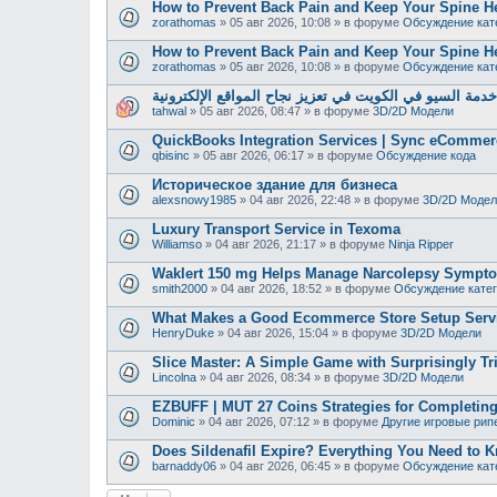
How to Prevent Back Pain and Keep Your Spine H
zorathomas
»
05 авг 2026, 10:08
» в форуме
Обсуждение кат
How to Prevent Back Pain and Keep Your Spine H
zorathomas
»
05 авг 2026, 10:08
» в форуме
Обсуждение кат
دمة السيو في الكويت في تعزيز نجاح المواقع الإلكترونية
tahwal
»
05 авг 2026, 08:47
» в форуме
3D/2D Модели
QuickBooks Integration Services | Sync eCommer
qbisinc
»
05 авг 2026, 06:17
» в форуме
Обсуждение кода
Историческое здание для бизнеса
alexsnowy1985
»
04 авг 2026, 22:48
» в форуме
3D/2D Модел
Luxury Transport Service in Texoma
Williamso
»
04 авг 2026, 21:17
» в форуме
Ninja Ripper
Waklert 150 mg Helps Manage Narcolepsy Sympt
smith2000
»
04 авг 2026, 18:52
» в форуме
Обсуждение кате
What Makes a Good Ecommerce Store Setup Serv
HenryDuke
»
04 авг 2026, 15:04
» в форуме
3D/2D Модели
Slice Master: A Simple Game with Surprisingly Tr
Lincolna
»
04 авг 2026, 08:34
» в форуме
3D/2D Модели
EZBUFF | MUT 27 Coins Strategies for Completing
Dominic
»
04 авг 2026, 07:12
» в форуме
Другие игровые рип
Does Sildenafil Expire? Everything You Need to K
barnaddy06
»
04 авг 2026, 06:45
» в форуме
Обсуждение кат