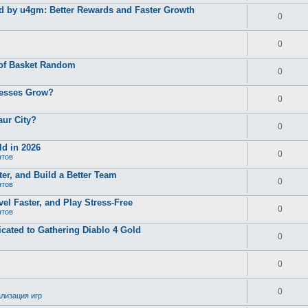
d by u4gm: Better Rewards and Faster Growth
0
0
 of Basket Random
0
nesses Grow?
0
aur City?
0
d in 2026
0
нтов
er, and Build a Better Team
0
нтов
el Faster, and Play Stress-Free
0
нтов
ated to Gathering Diablo 4 Gold
0
0
0
лизация игр