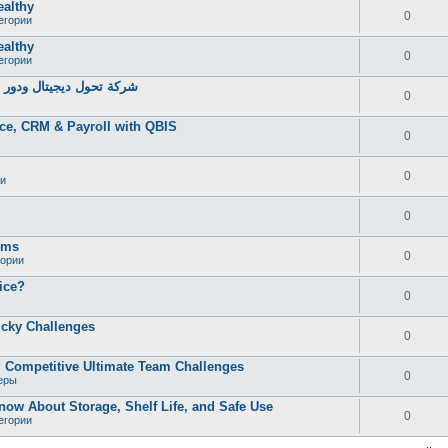
ealthy
0
егории
ealthy
0
егории
شركة تحول ديجيتال ودور خ
0
ce, CRM & Payroll with QBIS
0
0
и
0
oms
0
гории
ice?
0
icky Challenges
0
 Competitive Ultimate Team Challenges
0
еры
now About Storage, Shelf Life, and Safe Use
0
егории