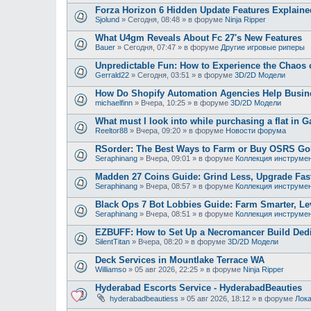
Forza Horizon 6 Hidden Update Features Explaine
Sjolund
»
Сегодня, 08:48
» в форуме
Ninja Ripper
What U4gm Reveals About Fc 27's New Features
Bauer
»
Сегодня, 07:47
» в форуме
Другие игровые риперы
Unpredictable Fun: How to Experience the Chaos
Gerrald22
»
Сегодня, 03:51
» в форуме
3D/2D Модели
How Do Shopify Automation Agencies Help Busi
michaelfinn
»
Вчера, 10:25
» в форуме
3D/2D Модели
What must I look into while purchasing a flat in G
Reeltor88
»
Вчера, 09:20
» в форуме
Новости форума
RSorder: The Best Ways to Farm or Buy OSRS Gol
Seraphinang
»
Вчера, 09:01
» в форуме
Коллекция инструме
Madden 27 Coins Guide: Grind Less, Upgrade Fast
Seraphinang
»
Вчера, 08:57
» в форуме
Коллекция инструме
Black Ops 7 Bot Lobbies Guide: Farm Smarter, Lev
Seraphinang
»
Вчера, 08:51
» в форуме
Коллекция инструме
EZBUFF: How to Set Up a Necromancer Build Dedic
SilentTitan
»
Вчера, 08:20
» в форуме
3D/2D Модели
Deck Services in Mountlake Terrace WA
Williamso
»
05 авг 2026, 22:25
» в форуме
Ninja Ripper
Hyderabad Escorts Service - HyderabadBeauties
hyderabadbeautiess
»
05 авг 2026, 18:12
» в форуме
Лока