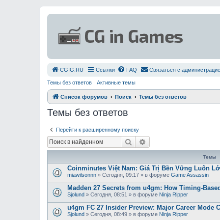
СGIG.RU
Ссылки
FAQ
Связаться с администраци
Темы без ответов
Активные темы
Список форумов
Поиск
Темы без ответов
Темы без ответов
Перейти к расширенному поиску
Поиск
Расширенный поиск
Темы
Coinminutes Việt Nam: Giá Trị Bền Vững Luôn 
miawilsonnn
»
Сегодня, 09:17
» в форуме
Game Assassin
Madden 27 Secrets from u4gm: How Timing-Based
Sjolund
»
Сегодня, 08:51
» в форуме
Ninja Ripper
u4gm FC 27 Insider Preview: Major Career Mode 
Sjolund
»
Сегодня, 08:49
» в форуме
Ninja Ripper