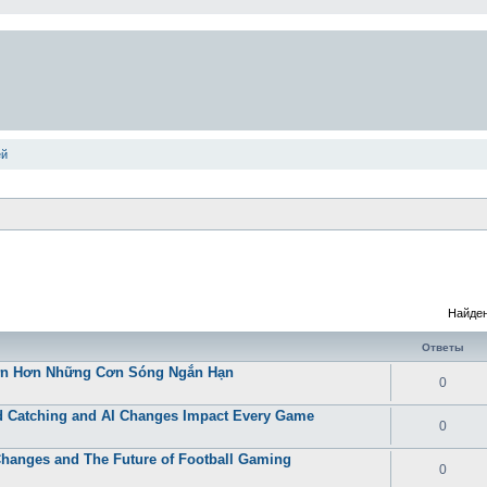
ей
Найден
Ответы
Lớn Hơn Những Cơn Sóng Ngắn Hạn
0
 Catching and AI Changes Impact Every Game
0
Changes and The Future of Football Gaming
0