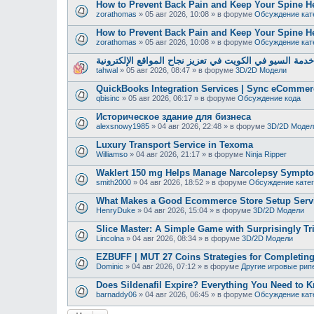
How to Prevent Back Pain and Keep Your Spine H
zorathomas
»
05 авг 2026, 10:08
» в форуме
Обсуждение кат
How to Prevent Back Pain and Keep Your Spine H
zorathomas
»
05 авг 2026, 10:08
» в форуме
Обсуждение кат
دمة السيو في الكويت في تعزيز نجاح المواقع الإلكترونية
tahwal
»
05 авг 2026, 08:47
» в форуме
3D/2D Модели
QuickBooks Integration Services | Sync eCommer
qbisinc
»
05 авг 2026, 06:17
» в форуме
Обсуждение кода
Историческое здание для бизнеса
alexsnowy1985
»
04 авг 2026, 22:48
» в форуме
3D/2D Модел
Luxury Transport Service in Texoma
Williamso
»
04 авг 2026, 21:17
» в форуме
Ninja Ripper
Waklert 150 mg Helps Manage Narcolepsy Sympt
smith2000
»
04 авг 2026, 18:52
» в форуме
Обсуждение кате
What Makes a Good Ecommerce Store Setup Serv
HenryDuke
»
04 авг 2026, 15:04
» в форуме
3D/2D Модели
Slice Master: A Simple Game with Surprisingly Tr
Lincolna
»
04 авг 2026, 08:34
» в форуме
3D/2D Модели
EZBUFF | MUT 27 Coins Strategies for Completing
Dominic
»
04 авг 2026, 07:12
» в форуме
Другие игровые рип
Does Sildenafil Expire? Everything You Need to K
barnaddy06
»
04 авг 2026, 06:45
» в форуме
Обсуждение кат