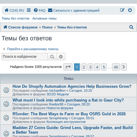
СGIG.RU
FAQ
Связаться с администрацией
Темы без ответов
Активные темы
П
Список форумов
Поиск
Темы без ответов
о
Темы без ответов
и
Перейти к расширенному поиску
с
Поиск
Расширенный поиск
к
Страница
1
из
40
1
2
3
4
5
40
След
Найдено более 1000 результатов
…
Темы
How Do Shopify Automation Agencies Help Businesses Grow?
Последнее сообщение
michaelfinn
«
Сегодня, 10:25
Добавлено в форуме
3D/2D Модели
What must I look into while purchasing a flat in Gaur City?
Последнее сообщение
Reeltor88
«
Сегодня, 09:20
Добавлено в форуме
Новости форума
RSorder: The Best Ways to Farm or Buy OSRS Gold in 2026
Последнее сообщение
Seraphinang
«
Сегодня, 09:01
Добавлено в форуме
Коллекция инструментов
Madden 27 Coins Guide: Grind Less, Upgrade Faster, and Build
a Better Team
Последнее сообщение
Seraphinang
«
Сегодня, 08:57