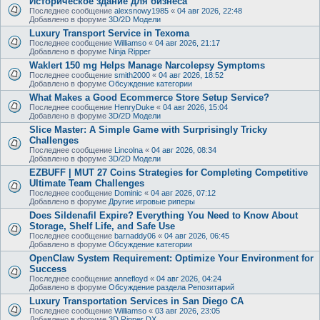
Историческое здание для бизнеса
Последнее сообщение
alexsnowy1985
«
04 авг 2026, 22:48
Добавлено в форуме
3D/2D Модели
Luxury Transport Service in Texoma
Последнее сообщение
Williamso
«
04 авг 2026, 21:17
Добавлено в форуме
Ninja Ripper
Waklert 150 mg Helps Manage Narcolepsy Symptoms
Последнее сообщение
smith2000
«
04 авг 2026, 18:52
Добавлено в форуме
Обсуждение категории
What Makes a Good Ecommerce Store Setup Service?
Последнее сообщение
HenryDuke
«
04 авг 2026, 15:04
Добавлено в форуме
3D/2D Модели
Slice Master: A Simple Game with Surprisingly Tricky
Challenges
Последнее сообщение
Lincolna
«
04 авг 2026, 08:34
Добавлено в форуме
3D/2D Модели
EZBUFF | MUT 27 Coins Strategies for Completing Competitive
Ultimate Team Challenges
Последнее сообщение
Dominic
«
04 авг 2026, 07:12
Добавлено в форуме
Другие игровые риперы
Does Sildenafil Expire? Everything You Need to Know About
Storage, Shelf Life, and Safe Use
Последнее сообщение
barnaddy06
«
04 авг 2026, 06:45
Добавлено в форуме
Обсуждение категории
OpenClaw System Requirement: Optimize Your Environment for
Success
Последнее сообщение
annefloyd
«
04 авг 2026, 04:24
Добавлено в форуме
Обсуждение раздела Репозитарий
Luxury Transportation Services in San Diego CA
Последнее сообщение
Williamso
«
03 авг 2026, 23:05
Добавлено в форуме
3D Ripper DX