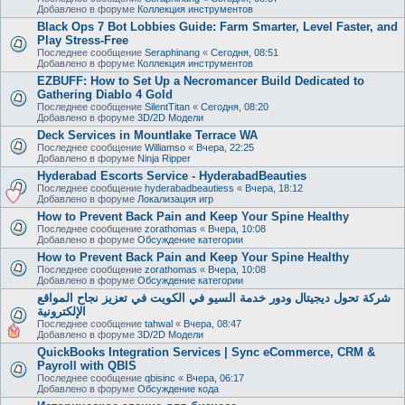
Добавлено в форуме
Коллекция инструментов
Black Ops 7 Bot Lobbies Guide: Farm Smarter, Level Faster, and
Play Stress-Free
Последнее сообщение
Seraphinang
«
Сегодня, 08:51
Добавлено в форуме
Коллекция инструментов
EZBUFF: How to Set Up a Necromancer Build Dedicated to
Gathering Diablo 4 Gold
Последнее сообщение
SilentTitan
«
Сегодня, 08:20
Добавлено в форуме
3D/2D Модели
Deck Services in Mountlake Terrace WA
Последнее сообщение
Williamso
«
Вчера, 22:25
Добавлено в форуме
Ninja Ripper
Hyderabad Escorts Service - HyderabadBeauties
Последнее сообщение
hyderabadbeautiess
«
Вчера, 18:12
Добавлено в форуме
Локализация игр
How to Prevent Back Pain and Keep Your Spine Healthy
Последнее сообщение
zorathomas
«
Вчера, 10:08
Добавлено в форуме
Обсуждение категории
How to Prevent Back Pain and Keep Your Spine Healthy
Последнее сообщение
zorathomas
«
Вчера, 10:08
Добавлено в форуме
Обсуждение категории
شركة تحول ديجيتال ودور خدمة السيو في الكويت في تعزيز نجاح المواقع
الإلكترونية
Последнее сообщение
tahwal
«
Вчера, 08:47
Добавлено в форуме
3D/2D Модели
QuickBooks Integration Services | Sync eCommerce, CRM &
Payroll with QBIS
Последнее сообщение
qbisinc
«
Вчера, 06:17
Добавлено в форуме
Обсуждение кода