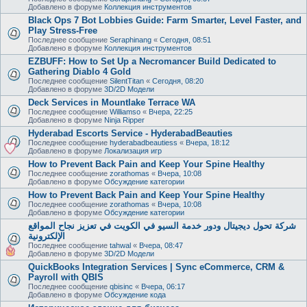
Добавлено в форуме
Коллекция инструментов
Black Ops 7 Bot Lobbies Guide: Farm Smarter, Level Faster, and
Play Stress-Free
Последнее сообщение
Seraphinang
«
Сегодня, 08:51
Добавлено в форуме
Коллекция инструментов
EZBUFF: How to Set Up a Necromancer Build Dedicated to
Gathering Diablo 4 Gold
Последнее сообщение
SilentTitan
«
Сегодня, 08:20
Добавлено в форуме
3D/2D Модели
Deck Services in Mountlake Terrace WA
Последнее сообщение
Williamso
«
Вчера, 22:25
Добавлено в форуме
Ninja Ripper
Hyderabad Escorts Service - HyderabadBeauties
Последнее сообщение
hyderabadbeautiess
«
Вчера, 18:12
Добавлено в форуме
Локализация игр
How to Prevent Back Pain and Keep Your Spine Healthy
Последнее сообщение
zorathomas
«
Вчера, 10:08
Добавлено в форуме
Обсуждение категории
How to Prevent Back Pain and Keep Your Spine Healthy
Последнее сообщение
zorathomas
«
Вчера, 10:08
Добавлено в форуме
Обсуждение категории
شركة تحول ديجيتال ودور خدمة السيو في الكويت في تعزيز نجاح المواقع
الإلكترونية
Последнее сообщение
tahwal
«
Вчера, 08:47
Добавлено в форуме
3D/2D Модели
QuickBooks Integration Services | Sync eCommerce, CRM &
Payroll with QBIS
Последнее сообщение
qbisinc
«
Вчера, 06:17
Добавлено в форуме
Обсуждение кода