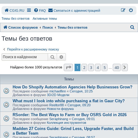
СGIG.RU
FAQ
Связаться с администрацией
Темы без ответов
Активные темы
П
Список форумов
Поиск
Темы без ответов
о
Темы без ответов
и
Перейти к расширенному поиску
с
Поиск
Расширенный поиск
к
Страница
1
из
40
1
2
3
4
5
40
След
Найдено более 1000 результатов
…
Темы
How Do Shopify Automation Agencies Help Businesses Grow?
Последнее сообщение
michaelfinn
«
Сегодня, 10:25
Добавлено в форуме
3D/2D Модели
What must I look into while purchasing a flat in Gaur City?
Последнее сообщение
Reeltor88
«
Сегодня, 09:20
Добавлено в форуме
Новости форума
RSorder: The Best Ways to Farm or Buy OSRS Gold in 2026
Последнее сообщение
Seraphinang
«
Сегодня, 09:01
Добавлено в форуме
Коллекция инструментов
Madden 27 Coins Guide: Grind Less, Upgrade Faster, and Build
a Better Team
Последнее сообщение
Seraphinang
«
Сегодня, 08:57