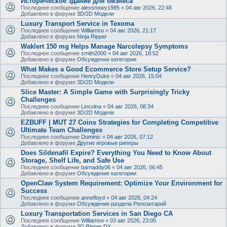
Историческое здание для бизнеса
Последнее сообщение
alexsnowy1985
«
04 авг 2026, 22:48
Добавлено в форуме
3D/2D Модели
Luxury Transport Service in Texoma
Последнее сообщение
Williamso
«
04 авг 2026, 21:17
Добавлено в форуме
Ninja Ripper
Waklert 150 mg Helps Manage Narcolepsy Symptoms
Последнее сообщение
smith2000
«
04 авг 2026, 18:52
Добавлено в форуме
Обсуждение категории
What Makes a Good Ecommerce Store Setup Service?
Последнее сообщение
HenryDuke
«
04 авг 2026, 15:04
Добавлено в форуме
3D/2D Модели
Slice Master: A Simple Game with Surprisingly Tricky
Challenges
Последнее сообщение
Lincolna
«
04 авг 2026, 08:34
Добавлено в форуме
3D/2D Модели
EZBUFF | MUT 27 Coins Strategies for Completing Competitive
Ultimate Team Challenges
Последнее сообщение
Dominic
«
04 авг 2026, 07:12
Добавлено в форуме
Другие игровые риперы
Does Sildenafil Expire? Everything You Need to Know About
Storage, Shelf Life, and Safe Use
Последнее сообщение
barnaddy06
«
04 авг 2026, 06:45
Добавлено в форуме
Обсуждение категории
OpenClaw System Requirement: Optimize Your Environment for
Success
Последнее сообщение
annefloyd
«
04 авг 2026, 04:24
Добавлено в форуме
Обсуждение раздела Репозитарий
Luxury Transportation Services in San Diego CA
Последнее сообщение
Williamso
«
03 авг 2026, 23:05
Добавлено в форуме
3D Ripper DX