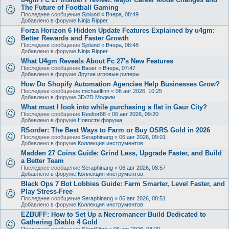
The Future of Football Gaming
Последнее сообщение
Sjolund
«
Вчера, 08:49
Добавлено в форуме
Ninja Ripper
Forza Horizon 6 Hidden Update Features Explained by u4gm:
Better Rewards and Faster Growth
Последнее сообщение
Sjolund
«
Вчера, 08:48
Добавлено в форуме
Ninja Ripper
What U4gm Reveals About Fc 27's New Features
Последнее сообщение
Bauer
«
Вчера, 07:47
Добавлено в форуме
Другие игровые риперы
How Do Shopify Automation Agencies Help Businesses Grow?
Последнее сообщение
michaelfinn
«
06 авг 2026, 10:25
Добавлено в форуме
3D/2D Модели
What must I look into while purchasing a flat in Gaur City?
Последнее сообщение
Reeltor88
«
06 авг 2026, 09:20
Добавлено в форуме
Новости форума
RSorder: The Best Ways to Farm or Buy OSRS Gold in 2026
Последнее сообщение
Seraphinang
«
06 авг 2026, 09:01
Добавлено в форуме
Коллекция инструментов
Madden 27 Coins Guide: Grind Less, Upgrade Faster, and Build
a Better Team
Последнее сообщение
Seraphinang
«
06 авг 2026, 08:57
Добавлено в форуме
Коллекция инструментов
Black Ops 7 Bot Lobbies Guide: Farm Smarter, Level Faster, and
Play Stress-Free
Последнее сообщение
Seraphinang
«
06 авг 2026, 08:51
Добавлено в форуме
Коллекция инструментов
EZBUFF: How to Set Up a Necromancer Build Dedicated to
Gathering Diablo 4 Gold
Последнее сообщение
SilentTitan
«
06 авг 2026, 08:20