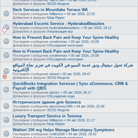
Добавлено в форуме
3D/2D Модели
Deck Services in Mountlake Terrace WA
Последнее сообщение
Williamso
«
05 авг 2026, 22:25
Добавлено в форуме
Ninja Ripper
Hyderabad Escorts Service - HyderabadBeauties
Последнее сообщение
hyderabadbeautiess
«
05 авг 2026, 18:12
Добавлено в форуме
Локализация игр
How to Prevent Back Pain and Keep Your Spine Healthy
Последнее сообщение
zorathomas
«
05 авг 2026, 10:08
Добавлено в форуме
Обсуждение категории
How to Prevent Back Pain and Keep Your Spine Healthy
Последнее сообщение
zorathomas
«
05 авг 2026, 10:08
Добавлено в форуме
Обсуждение категории
شركة تحول ديجيتال ودور خدمة السيو في الكويت في تعزيز نجاح المواقع
الإلكترونية
Последнее сообщение
tahwal
«
05 авг 2026, 08:47
Добавлено в форуме
3D/2D Модели
QuickBooks Integration Services | Sync eCommerce, CRM &
Payroll with QBIS
Последнее сообщение
qbisinc
«
05 авг 2026, 06:17
Добавлено в форуме
Обсуждение кода
Историческое здание для бизнеса
Последнее сообщение
alexsnowy1985
«
04 авг 2026, 22:48
Добавлено в форуме
3D/2D Модели
Luxury Transport Service in Texoma
Последнее сообщение
Williamso
«
04 авг 2026, 21:17
Добавлено в форуме
Ninja Ripper
Waklert 150 mg Helps Manage Narcolepsy Symptoms
Последнее сообщение
smith2000
«
04 авг 2026, 18:52
Добавлено в форуме
Обсуждение категории