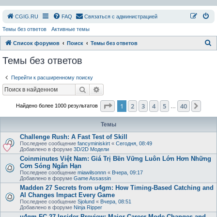
СGIG.RU
FAQ
Связаться с администрацией
Темы без ответов
Активные темы
П
Список форумов
Поиск
Темы без ответов
о
Темы без ответов
и
Перейти к расширенному поиску
с
Поиск
Расширенный поиск
к
Страница
1
из
40
1
2
3
4
5
40
След
Найдено более 1000 результатов
…
Темы
Challenge Rush: A Fast Test of Skill
Последнее сообщение
fancyminiskirt
«
Сегодня, 08:49
Добавлено в форуме
3D/2D Модели
Coinminutes Việt Nam: Giá Trị Bền Vững Luôn Lớn Hơn Những
Cơn Sóng Ngắn Hạn
Последнее сообщение
miawilsonnn
«
Вчера, 09:17
Добавлено в форуме
Game Assassin
Madden 27 Secrets from u4gm: How Timing-Based Catching and
AI Changes Impact Every Game
Последнее сообщение
Sjolund
«
Вчера, 08:51
Добавлено в форуме
Ninja Ripper
u4gm FC 27 Insider Preview: Major Career Mode Changes and