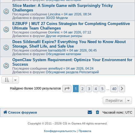
Slice Master: A Simple Game with Surprisingly Tricky
Challenges
Последнее сообщение
Lincolna
«
04 авг 2026, 08:34
Добавлено в форуме
3D/2D Модели
EZBUFF | MUT 27 Coins Strategies for Completing Competitive
Ultimate Team Challenges
Последнее сообщение
Dominic
«
04 авг 2026, 07:12
Добавлено в форуме
Другие игровые риперы
Does Sildenafil Expire? Everything You Need to Know About
Storage, Shelf Life, and Safe Use
Последнее сообщение
barnaddy06
«
04 авг 2026, 06:45
Добавлено в форуме
Обсуждение категории
OpenClaw System Requirement: Optimize Your Environment for
Success
Последнее сообщение
annefloyd
«
04 авг 2026, 04:24
Добавлено в форуме
Обсуждение раздела Репозитарий
Страница
1
из
40
1
2
3
4
5
40
След
Найдено более 1000 результатов
…
Перейти
Список форумов
Часовой пояс:
UTC
Copyright © 2011 - 2026 CG in Games All rights reserved.
Конфиденциальность
|
Правила