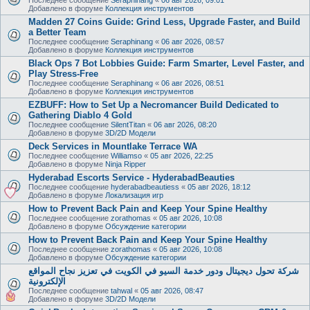
Добавлено в форуме
Коллекция инструментов
Madden 27 Coins Guide: Grind Less, Upgrade Faster, and Build
a Better Team
Последнее сообщение
Seraphinang
«
06 авг 2026, 08:57
Добавлено в форуме
Коллекция инструментов
Black Ops 7 Bot Lobbies Guide: Farm Smarter, Level Faster, and
Play Stress-Free
Последнее сообщение
Seraphinang
«
06 авг 2026, 08:51
Добавлено в форуме
Коллекция инструментов
EZBUFF: How to Set Up a Necromancer Build Dedicated to
Gathering Diablo 4 Gold
Последнее сообщение
SilentTitan
«
06 авг 2026, 08:20
Добавлено в форуме
3D/2D Модели
Deck Services in Mountlake Terrace WA
Последнее сообщение
Williamso
«
05 авг 2026, 22:25
Добавлено в форуме
Ninja Ripper
Hyderabad Escorts Service - HyderabadBeauties
Последнее сообщение
hyderabadbeautiess
«
05 авг 2026, 18:12
Добавлено в форуме
Локализация игр
How to Prevent Back Pain and Keep Your Spine Healthy
Последнее сообщение
zorathomas
«
05 авг 2026, 10:08
Добавлено в форуме
Обсуждение категории
How to Prevent Back Pain and Keep Your Spine Healthy
Последнее сообщение
zorathomas
«
05 авг 2026, 10:08
Добавлено в форуме
Обсуждение категории
شركة تحول ديجيتال ودور خدمة السيو في الكويت في تعزيز نجاح المواقع
الإلكترونية
Последнее сообщение
tahwal
«
05 авг 2026, 08:47
Добавлено в форуме
3D/2D Модели