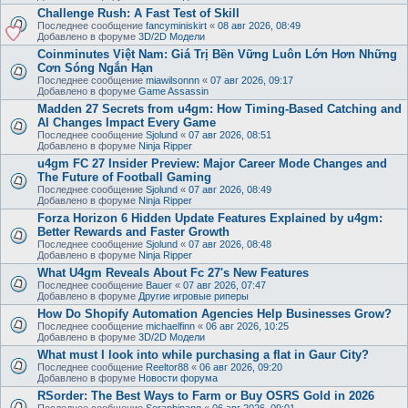
Challenge Rush: A Fast Test of Skill
Последнее сообщение
fancyminiskirt
«
08 авг 2026, 08:49
Добавлено в форуме
3D/2D Модели
Coinminutes Việt Nam: Giá Trị Bền Vững Luôn Lớn Hơn Những
Cơn Sóng Ngắn Hạn
Последнее сообщение
miawilsonnn
«
07 авг 2026, 09:17
Добавлено в форуме
Game Assassin
Madden 27 Secrets from u4gm: How Timing-Based Catching and
AI Changes Impact Every Game
Последнее сообщение
Sjolund
«
07 авг 2026, 08:51
Добавлено в форуме
Ninja Ripper
u4gm FC 27 Insider Preview: Major Career Mode Changes and
The Future of Football Gaming
Последнее сообщение
Sjolund
«
07 авг 2026, 08:49
Добавлено в форуме
Ninja Ripper
Forza Horizon 6 Hidden Update Features Explained by u4gm:
Better Rewards and Faster Growth
Последнее сообщение
Sjolund
«
07 авг 2026, 08:48
Добавлено в форуме
Ninja Ripper
What U4gm Reveals About Fc 27's New Features
Последнее сообщение
Bauer
«
07 авг 2026, 07:47
Добавлено в форуме
Другие игровые риперы
How Do Shopify Automation Agencies Help Businesses Grow?
Последнее сообщение
michaelfinn
«
06 авг 2026, 10:25
Добавлено в форуме
3D/2D Модели
What must I look into while purchasing a flat in Gaur City?
Последнее сообщение
Reeltor88
«
06 авг 2026, 09:20
Добавлено в форуме
Новости форума
RSorder: The Best Ways to Farm or Buy OSRS Gold in 2026
Последнее сообщение
Seraphinang
«
06 авг 2026, 09:01