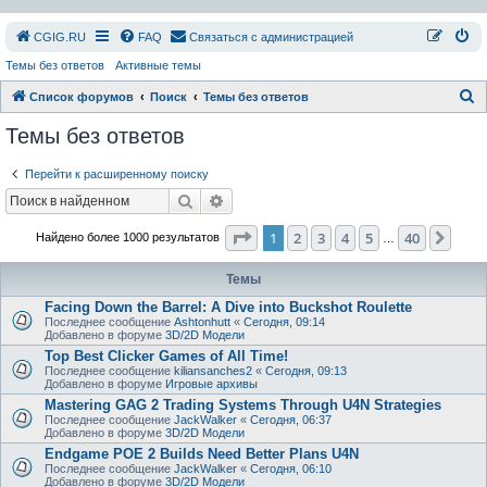
СGIG.RU
FAQ
Связаться с администрацией
Темы без ответов
Активные темы
П
Список форумов
Поиск
Темы без ответов
о
Темы без ответов
и
Перейти к расширенному поиску
с
Поиск
Расширенный поиск
к
Страница
1
из
40
1
2
3
4
5
40
След
Найдено более 1000 результатов
…
Темы
Facing Down the Barrel: A Dive into Buckshot Roulette
Последнее сообщение
Ashtonhutt
«
Сегодня, 09:14
Добавлено в форуме
3D/2D Модели
Top Best Clicker Games of All Time!
Последнее сообщение
kiliansanches2
«
Сегодня, 09:13
Добавлено в форуме
Игровые архивы
Mastering GAG 2 Trading Systems Through U4N Strategies
Последнее сообщение
JackWalker
«
Сегодня, 06:37
Добавлено в форуме
3D/2D Модели
Endgame POE 2 Builds Need Better Plans U4N
Последнее сообщение
JackWalker
«
Сегодня, 06:10
Добавлено в форуме
3D/2D Модели