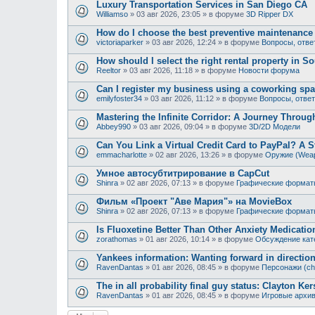
Luxury Transportation Services in San Diego CA
Williamso
»
03 авг 2026, 23:05
» в форуме
3D Ripper DX
How do I choose the best preventive maintenanc
victoriaparker
»
03 авг 2026, 12:24
» в форуме
Вопросы, отве
How should I select the right rental property in S
Reeltor
»
03 авг 2026, 11:18
» в форуме
Новости форума
Can I register my business using a coworking sp
emilyfoster34
»
03 авг 2026, 11:12
» в форуме
Вопросы, отве
Mastering the Infinite Corridor: A Journey Throug
Abbey990
»
03 авг 2026, 09:04
» в форуме
3D/2D Модели
Can You Link a Virtual Credit Card to PayPal? A 
emmacharlotte
»
02 авг 2026, 13:26
» в форуме
Оружие (Wea
Умное автосубтитрирование в CapCut
Shinra
»
02 авг 2026, 07:13
» в форуме
Графические формат
Фильм «Проект "Аве Мария"» на MovieBox
Shinra
»
02 авг 2026, 07:13
» в форуме
Графические формат
Is Fluoxetine Better Than Other Anxiety Medicatio
zorathomas
»
01 авг 2026, 10:14
» в форуме
Обсуждение кат
Yankees information: Wanting forward in directio
RavenDantas
»
01 авг 2026, 08:45
» в форуме
Персонажи (ch
The in all probability final guy status: Clayton Ker
RavenDantas
»
01 авг 2026, 08:45
» в форуме
Игровые архи