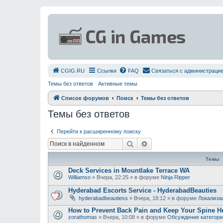
СGIG.RU
Ссылки
FAQ
Связаться с администраци
Темы без ответов
Активные темы
Список форумов
Поиск
Темы без ответов
Темы без ответов
Перейти к расширенному поиску
Поиск
Расширенный поиск
Темы
Deck Services in Mountlake Terrace WA
Williamso
»
Вчера, 22:25
» в форуме
Ninja Ripper
Hyderabad Escorts Service - HyderabadBeauties
hyderabadbeautiess
»
Вчера, 18:12
» в форуме
Локализа
How to Prevent Back Pain and Keep Your Spine H
zorathomas
»
Вчера, 10:08
» в форуме
Обсуждение категори