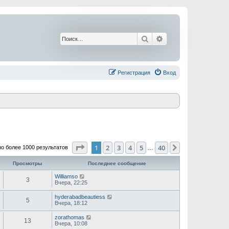
Поиск
Расширенный поис
Регистрация
Вход
Страница
1
из
40
1
2
3
4
5
40
След.
о более 1000 результатов
…
Просмотры
Последнее сообщение
Williamso
3
Вчера, 22:25
hyderabadbeautiess
5
Вчера, 18:12
zorathomas
13
Вчера, 10:08