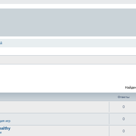
ей
Найден
Ответы
0
0
ция игр
ealthy
0
и