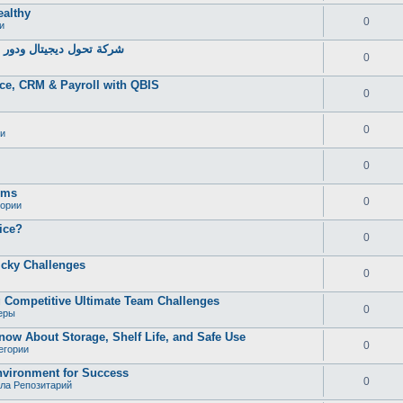
ealthy
0
и
شركة تحول ديجيتال ودور خ
0
ce, CRM & Payroll with QBIS
0
0
и
0
oms
0
гории
ice?
0
icky Challenges
0
 Competitive Ultimate Team Challenges
0
еры
now About Storage, Shelf Life, and Safe Use
0
егории
vironment for Success
0
ла Репозитарий