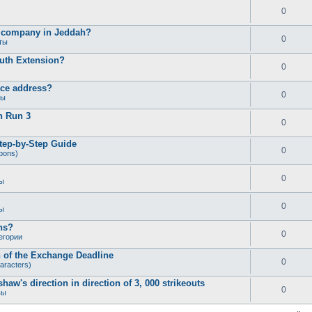
0
e company in Jeddah?
0
ты
outh Extension?
0
ace address?
0
ты
h Run 3
0
Step-by-Step Guide
0
pons)
0
ы
0
ы
ns?
0
егории
n of the Exchange Deadline
0
aracters)
shaw's direction in direction of 3, 000 strikeouts
0
вы