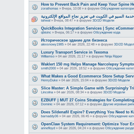
How to Prevent Back Pain and Keep Your Spine H
zorathomas
»
Вчера, 10:08
» в форуме
Обсуждение категори
دمة السيو في الكويت في تعزيز نجاح المواقع الإلكترونية
tahwal
»
Вчера, 08:47
» в форуме
3D/2D Модели
QuickBooks Integration Services | Sync eCommer
qbisinc
»
Вчера, 06:17
» в форуме
Обсуждение кода
Историческое здание для бизнеса
alexsnowy1985
»
04 авг 2026, 22:48
» в форуме
3D/2D Модел
Luxury Transport Service in Texoma
Williamso
»
04 авг 2026, 21:17
» в форуме
Ninja Ripper
Waklert 150 mg Helps Manage Narcolepsy Sympt
smith2000
»
04 авг 2026, 18:52
» в форуме
Обсуждение кате
What Makes a Good Ecommerce Store Setup Serv
HenryDuke
»
04 авг 2026, 15:04
» в форуме
3D/2D Модели
Slice Master: A Simple Game with Surprisingly Tr
Lincolna
»
04 авг 2026, 08:34
» в форуме
3D/2D Модели
EZBUFF | MUT 27 Coins Strategies for Completing
Dominic
»
04 авг 2026, 07:12
» в форуме
Другие игровые рип
Does Sildenafil Expire? Everything You Need to K
barnaddy06
»
04 авг 2026, 06:45
» в форуме
Обсуждение кат
OpenClaw System Requirement: Optimize Your En
annefloyd
»
04 авг 2026, 04:24
» в форуме
Обсуждение разде