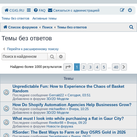
СGIG.RU
FAQ
Связаться с администрацией
Темы без ответов
Активные темы
П
Список форумов
Поиск
Темы без ответов
о
Темы без ответов
и
Перейти к расширенному поиску
с
Поиск
Расширенный поиск
к
Страница
1
из
40
1
2
3
4
5
40
След
Найдено более 1000 результатов
…
Темы
Unpredictable Fun: How to Experience the Chaos of Basket
Random
Последнее сообщение
Gerrald22
«
Сегодня, 03:51
Добавлено в форуме
3D/2D Модели
How Do Shopify Automation Agencies Help Businesses Grow?
Последнее сообщение
michaelfinn
«
Вчера, 10:25
Добавлено в форуме
3D/2D Модели
What must I look into while purchasing a flat in Gaur City?
Последнее сообщение
Reeltor88
«
Вчера, 09:20
Добавлено в форуме
Новости форума
RSorder: The Best Ways to Farm or Buy OSRS Gold in 2026
Последнее сообщение
Seraphinang
«
Вчера, 09:01