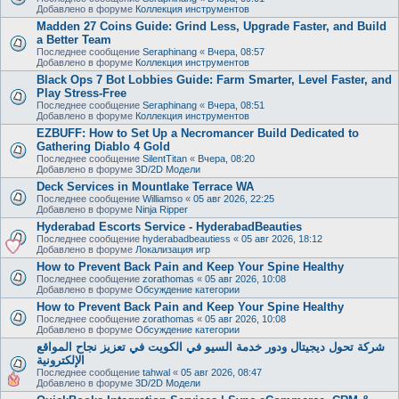
Добавлено в форуме
Коллекция инструментов
Madden 27 Coins Guide: Grind Less, Upgrade Faster, and Build
a Better Team
Последнее сообщение
Seraphinang
«
Вчера, 08:57
Добавлено в форуме
Коллекция инструментов
Black Ops 7 Bot Lobbies Guide: Farm Smarter, Level Faster, and
Play Stress-Free
Последнее сообщение
Seraphinang
«
Вчера, 08:51
Добавлено в форуме
Коллекция инструментов
EZBUFF: How to Set Up a Necromancer Build Dedicated to
Gathering Diablo 4 Gold
Последнее сообщение
SilentTitan
«
Вчера, 08:20
Добавлено в форуме
3D/2D Модели
Deck Services in Mountlake Terrace WA
Последнее сообщение
Williamso
«
05 авг 2026, 22:25
Добавлено в форуме
Ninja Ripper
Hyderabad Escorts Service - HyderabadBeauties
Последнее сообщение
hyderabadbeautiess
«
05 авг 2026, 18:12
Добавлено в форуме
Локализация игр
How to Prevent Back Pain and Keep Your Spine Healthy
Последнее сообщение
zorathomas
«
05 авг 2026, 10:08
Добавлено в форуме
Обсуждение категории
How to Prevent Back Pain and Keep Your Spine Healthy
Последнее сообщение
zorathomas
«
05 авг 2026, 10:08
Добавлено в форуме
Обсуждение категории
شركة تحول ديجيتال ودور خدمة السيو في الكويت في تعزيز نجاح المواقع
الإلكترونية
Последнее сообщение
tahwal
«
05 авг 2026, 08:47
Добавлено в форуме
3D/2D Модели