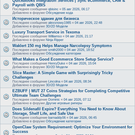
QuickBooks Integration Services | Sync eCommerce, CRM &
Payroll with QBIS
Последнее сообщение
qbisinc
«
05 авг 2026, 06:17
Добавлено в форуме
Обсуждение кода
Историческое здание для бизнеса
Последнее сообщение
alexsnowy1985
«
04 авг 2026, 22:48
Добавлено в форуме
3D/2D Модели
Luxury Transport Service in Texoma
Последнее сообщение
Williamso
«
04 авг 2026, 21:17
Добавлено в форуме
Ninja Ripper
Waklert 150 mg Helps Manage Narcolepsy Symptoms
Последнее сообщение
smith2000
«
04 авг 2026, 18:52
Добавлено в форуме
Обсуждение категории
What Makes a Good Ecommerce Store Setup Service?
Последнее сообщение
HenryDuke
«
04 авг 2026, 15:04
Добавлено в форуме
3D/2D Модели
Slice Master: A Simple Game with Surprisingly Tricky
Challenges
Последнее сообщение
Lincolna
«
04 авг 2026, 08:34
Добавлено в форуме
3D/2D Модели
EZBUFF | MUT 27 Coins Strategies for Completing Competitive
Ultimate Team Challenges
Последнее сообщение
Dominic
«
04 авг 2026, 07:12
Добавлено в форуме
Другие игровые риперы
Does Sildenafil Expire? Everything You Need to Know About
Storage, Shelf Life, and Safe Use
Последнее сообщение
barnaddy06
«
04 авг 2026, 06:45
Добавлено в форуме
Обсуждение категории
OpenClaw System Requirement: Optimize Your Environment for
Success