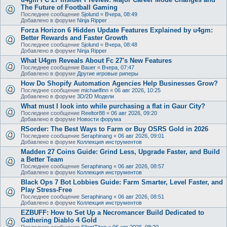
The Future of Football Gaming
Последнее сообщение
Sjolund
«
Вчера, 08:49
Добавлено в форуме
Ninja Ripper
Forza Horizon 6 Hidden Update Features Explained by u4gm:
Better Rewards and Faster Growth
Последнее сообщение
Sjolund
«
Вчера, 08:48
Добавлено в форуме
Ninja Ripper
What U4gm Reveals About Fc 27's New Features
Последнее сообщение
Bauer
«
Вчера, 07:47
Добавлено в форуме
Другие игровые риперы
How Do Shopify Automation Agencies Help Businesses Grow?
Последнее сообщение
michaelfinn
«
06 авг 2026, 10:25
Добавлено в форуме
3D/2D Модели
What must I look into while purchasing a flat in Gaur City?
Последнее сообщение
Reeltor88
«
06 авг 2026, 09:20
Добавлено в форуме
Новости форума
RSorder: The Best Ways to Farm or Buy OSRS Gold in 2026
Последнее сообщение
Seraphinang
«
06 авг 2026, 09:01
Добавлено в форуме
Коллекция инструментов
Madden 27 Coins Guide: Grind Less, Upgrade Faster, and Build
a Better Team
Последнее сообщение
Seraphinang
«
06 авг 2026, 08:57
Добавлено в форуме
Коллекция инструментов
Black Ops 7 Bot Lobbies Guide: Farm Smarter, Level Faster, and
Play Stress-Free
Последнее сообщение
Seraphinang
«
06 авг 2026, 08:51
Добавлено в форуме
Коллекция инструментов
EZBUFF: How to Set Up a Necromancer Build Dedicated to
Gathering Diablo 4 Gold
Последнее сообщение
SilentTitan
«
06 авг 2026, 08:20