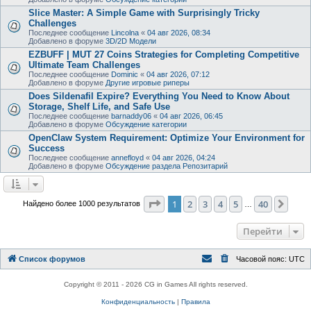
Slice Master: A Simple Game with Surprisingly Tricky
Challenges
Последнее сообщение
Lincolna
«
04 авг 2026, 08:34
Добавлено в форуме
3D/2D Модели
EZBUFF | MUT 27 Coins Strategies for Completing Competitive
Ultimate Team Challenges
Последнее сообщение
Dominic
«
04 авг 2026, 07:12
Добавлено в форуме
Другие игровые риперы
Does Sildenafil Expire? Everything You Need to Know About
Storage, Shelf Life, and Safe Use
Последнее сообщение
barnaddy06
«
04 авг 2026, 06:45
Добавлено в форуме
Обсуждение категории
OpenClaw System Requirement: Optimize Your Environment for
Success
Последнее сообщение
annefloyd
«
04 авг 2026, 04:24
Добавлено в форуме
Обсуждение раздела Репозитарий
Страница
1
из
40
1
2
3
4
5
40
След
Найдено более 1000 результатов
…
Перейти
Список форумов
Часовой пояс:
UTC
Copyright © 2011 - 2026 CG in Games All rights reserved.
Конфиденциальность
|
Правила