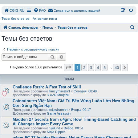
СGIG.RU
FAQ
Связаться с администрацией
Темы без ответов
Активные темы
П
Список форумов
Поиск
Темы без ответов
о
Темы без ответов
и
Перейти к расширенному поиску
с
Поиск
Расширенный поиск
к
Страница
1
из
40
1
2
3
4
5
40
След
Найдено более 1000 результатов
…
Темы
Challenge Rush: A Fast Test of Skill
Последнее сообщение
fancyminiskirt
«
Сегодня, 08:49
Добавлено в форуме
3D/2D Модели
Coinminutes Việt Nam: Giá Trị Bền Vững Luôn Lớn Hơn Những
Cơn Sóng Ngắn Hạn
Последнее сообщение
miawilsonnn
«
Вчера, 09:17
Добавлено в форуме
Game Assassin
Madden 27 Secrets from u4gm: How Timing-Based Catching and
AI Changes Impact Every Game
Последнее сообщение
Sjolund
«
Вчера, 08:51
Добавлено в форуме
Ninja Ripper
u4gm FC 27 Insider Preview: Major Career Mode Changes and