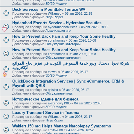
Добавлено в форуме
3D/2D Модели
Deck Services in Mountlake Terrace WA
Последнее сообщение
Williamso
«
05 авг 2026, 22:25
Добавлено в форуме
Ninja Ripper
Hyderabad Escorts Service - HyderabadBeauties
Последнее сообщение
hyderabadbeautiess
«
05 авг 2026, 18:12
Добавлено в форуме
Локализация игр
How to Prevent Back Pain and Keep Your Spine Healthy
Последнее сообщение
zorathomas
«
05 авг 2026, 10:08
Добавлено в форуме
Обсуждение категории
How to Prevent Back Pain and Keep Your Spine Healthy
Последнее сообщение
zorathomas
«
05 авг 2026, 10:08
Добавлено в форуме
Обсуждение категории
شركة تحول ديجيتال ودور خدمة السيو في الكويت في تعزيز نجاح المواقع
الإلكترونية
Последнее сообщение
tahwal
«
05 авг 2026, 08:47
Добавлено в форуме
3D/2D Модели
QuickBooks Integration Services | Sync eCommerce, CRM &
Payroll with QBIS
Последнее сообщение
qbisinc
«
05 авг 2026, 06:17
Добавлено в форуме
Обсуждение кода
Историческое здание для бизнеса
Последнее сообщение
alexsnowy1985
«
04 авг 2026, 22:48
Добавлено в форуме
3D/2D Модели
Luxury Transport Service in Texoma
Последнее сообщение
Williamso
«
04 авг 2026, 21:17
Добавлено в форуме
Ninja Ripper
Waklert 150 mg Helps Manage Narcolepsy Symptoms
Последнее сообщение
smith2000
«
04 авг 2026, 18:52
Добавлено в форуме
Обсуждение категории