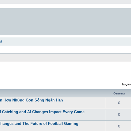
ей
Найден
Ответы
Lớn Hơn Những Cơn Sóng Ngắn Hạn
0
 Catching and AI Changes Impact Every Game
0
Changes and The Future of Football Gaming
0