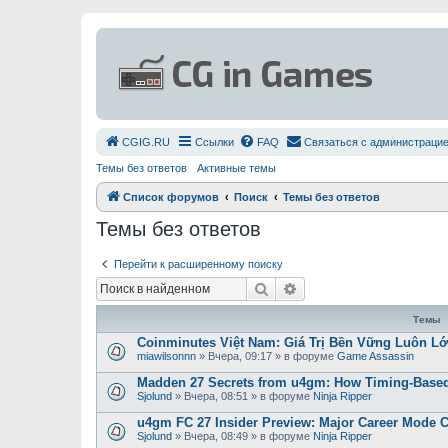
СGIG.RU
Ссылки
FAQ
Связаться с администраци
Темы без ответов
Активные темы
Список форумов
Поиск
Темы без ответов
Темы без ответов
Перейти к расширенному поиску
Поиск
Расширенный поиск
Темы
Coinminutes Việt Nam: Giá Trị Bền Vững Luôn 
miawilsonnn
»
Вчера, 09:17
» в форуме
Game Assassin
Madden 27 Secrets from u4gm: How Timing-Based
Sjolund
»
Вчера, 08:51
» в форуме
Ninja Ripper
u4gm FC 27 Insider Preview: Major Career Mode 
Sjolund
»
Вчера, 08:49
» в форуме
Ninja Ripper