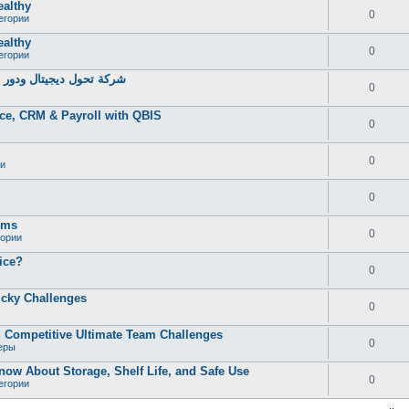
ealthy
0
егории
ealthy
0
егории
شركة تحول ديجيتال ودور خ
0
ce, CRM & Payroll with QBIS
0
0
и
0
oms
0
гории
ice?
0
icky Challenges
0
 Competitive Ultimate Team Challenges
0
еры
now About Storage, Shelf Life, and Safe Use
0
егории