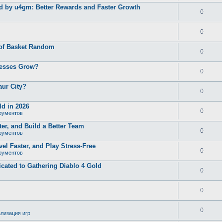
d by u4gm: Better Rewards and Faster Growth
0
0
 of Basket Random
0
nesses Grow?
0
aur City?
0
d in 2026
0
рументов
er, and Build a Better Team
0
рументов
el Faster, and Play Stress-Free
0
рументов
ated to Gathering Diablo 4 Gold
0
0
0
лизация игр