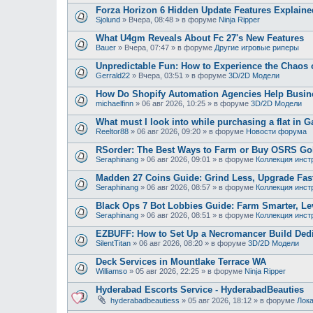
Forza Horizon 6 Hidden Update Features Explaine
Sjolund
»
Вчера, 08:48
» в форуме
Ninja Ripper
What U4gm Reveals About Fc 27's New Features
Bauer
»
Вчера, 07:47
» в форуме
Другие игровые риперы
Unpredictable Fun: How to Experience the Chaos
Gerrald22
»
Вчера, 03:51
» в форуме
3D/2D Модели
How Do Shopify Automation Agencies Help Busi
michaelfinn
»
06 авг 2026, 10:25
» в форуме
3D/2D Модели
What must I look into while purchasing a flat in G
Reeltor88
»
06 авг 2026, 09:20
» в форуме
Новости форума
RSorder: The Best Ways to Farm or Buy OSRS Gol
Seraphinang
»
06 авг 2026, 09:01
» в форуме
Коллекция инст
Madden 27 Coins Guide: Grind Less, Upgrade Fast
Seraphinang
»
06 авг 2026, 08:57
» в форуме
Коллекция инст
Black Ops 7 Bot Lobbies Guide: Farm Smarter, Lev
Seraphinang
»
06 авг 2026, 08:51
» в форуме
Коллекция инст
EZBUFF: How to Set Up a Necromancer Build Dedic
SilentTitan
»
06 авг 2026, 08:20
» в форуме
3D/2D Модели
Deck Services in Mountlake Terrace WA
Williamso
»
05 авг 2026, 22:25
» в форуме
Ninja Ripper
Hyderabad Escorts Service - HyderabadBeauties
hyderabadbeautiess
»
05 авг 2026, 18:12
» в форуме
Лока