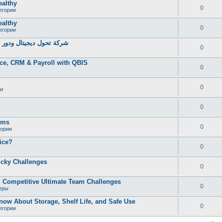
ealthy
0
егории
ealthy
0
егории
شركة تحول ديجيتال ودور خ
0
ce, CRM & Payroll with QBIS
0
0
и
0
oms
0
гории
ice?
0
icky Challenges
0
 Competitive Ultimate Team Challenges
0
еры
now About Storage, Shelf Life, and Safe Use
0
егории