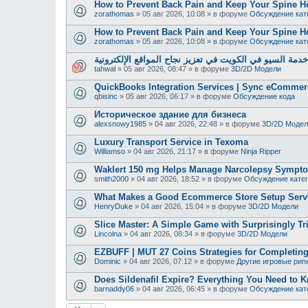
How to Prevent Back Pain and Keep Your Spine H
zorathomas
»
05 авг 2026, 10:08
» в форуме
Обсуждение кат
How to Prevent Back Pain and Keep Your Spine H
zorathomas
»
05 авг 2026, 10:08
» в форуме
Обсуждение кат
دمة السيو في الكويت في تعزيز نجاح المواقع الإلكترونية
tahwal
»
05 авг 2026, 08:47
» в форуме
3D/2D Модели
QuickBooks Integration Services | Sync eCommer
qbisinc
»
05 авг 2026, 06:17
» в форуме
Обсуждение кода
Историческое здание для бизнеса
alexsnowy1985
»
04 авг 2026, 22:48
» в форуме
3D/2D Модел
Luxury Transport Service in Texoma
Williamso
»
04 авг 2026, 21:17
» в форуме
Ninja Ripper
Waklert 150 mg Helps Manage Narcolepsy Sympt
smith2000
»
04 авг 2026, 18:52
» в форуме
Обсуждение кате
What Makes a Good Ecommerce Store Setup Serv
HenryDuke
»
04 авг 2026, 15:04
» в форуме
3D/2D Модели
Slice Master: A Simple Game with Surprisingly Tr
Lincolna
»
04 авг 2026, 08:34
» в форуме
3D/2D Модели
EZBUFF | MUT 27 Coins Strategies for Completing
Dominic
»
04 авг 2026, 07:12
» в форуме
Другие игровые рип
Does Sildenafil Expire? Everything You Need to K
barnaddy06
»
04 авг 2026, 06:45
» в форуме
Обсуждение кат