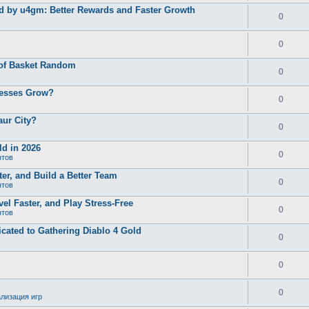
d by u4gm: Better Rewards and Faster Growth
0
0
 of Basket Random
0
nesses Grow?
0
aur City?
0
d in 2026
0
нтов
er, and Build a Better Team
0
нтов
el Faster, and Play Stress-Free
0
нтов
ated to Gathering Diablo 4 Gold
0
0
0
лизация игр