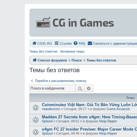
СGIG.RU
Ссылки
FAQ
Связаться с администраци
Темы без ответов
Активные темы
Список форумов
Поиск
Темы без ответов
Темы без ответов
Перейти к расширенному поиску
Поиск
Расширенный поиск
Темы
Coinminutes Việt Nam: Giá Trị Bền Vững Luôn 
miawilsonnn
»
Сегодня, 09:17
» в форуме
Game Assassin
Madden 27 Secrets from u4gm: How Timing-Based
Sjolund
»
Сегодня, 08:51
» в форуме
Ninja Ripper
u4gm FC 27 Insider Preview: Major Career Mode 
Sjolund
»
Сегодня, 08:49
» в форуме
Ninja Ripper