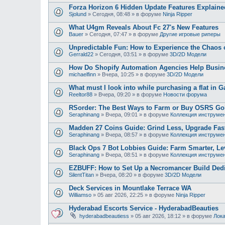
Forza Horizon 6 Hidden Update Features Explaine
Sjolund
»
Сегодня, 08:48
» в форуме
Ninja Ripper
What U4gm Reveals About Fc 27's New Features
Bauer
»
Сегодня, 07:47
» в форуме
Другие игровые риперы
Unpredictable Fun: How to Experience the Chaos
Gerrald22
»
Сегодня, 03:51
» в форуме
3D/2D Модели
How Do Shopify Automation Agencies Help Busi
michaelfinn
»
Вчера, 10:25
» в форуме
3D/2D Модели
What must I look into while purchasing a flat in G
Reeltor88
»
Вчера, 09:20
» в форуме
Новости форума
RSorder: The Best Ways to Farm or Buy OSRS Gol
Seraphinang
»
Вчера, 09:01
» в форуме
Коллекция инструме
Madden 27 Coins Guide: Grind Less, Upgrade Fast
Seraphinang
»
Вчера, 08:57
» в форуме
Коллекция инструме
Black Ops 7 Bot Lobbies Guide: Farm Smarter, Lev
Seraphinang
»
Вчера, 08:51
» в форуме
Коллекция инструме
EZBUFF: How to Set Up a Necromancer Build Dedic
SilentTitan
»
Вчера, 08:20
» в форуме
3D/2D Модели
Deck Services in Mountlake Terrace WA
Williamso
»
05 авг 2026, 22:25
» в форуме
Ninja Ripper
Hyderabad Escorts Service - HyderabadBeauties
hyderabadbeautiess
»
05 авг 2026, 18:12
» в форуме
Лока