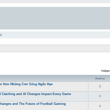
ей
Найден
Ответы
Lớn Hơn Những Cơn Sóng Ngắn Hạn
0
 Catching and AI Changes Impact Every Game
0
Changes and The Future of Football Gaming
0