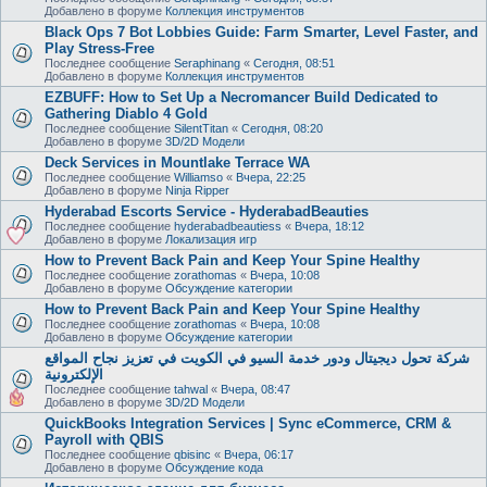
Добавлено в форуме
Коллекция инструментов
Black Ops 7 Bot Lobbies Guide: Farm Smarter, Level Faster, and
Play Stress-Free
Последнее сообщение
Seraphinang
«
Сегодня, 08:51
Добавлено в форуме
Коллекция инструментов
EZBUFF: How to Set Up a Necromancer Build Dedicated to
Gathering Diablo 4 Gold
Последнее сообщение
SilentTitan
«
Сегодня, 08:20
Добавлено в форуме
3D/2D Модели
Deck Services in Mountlake Terrace WA
Последнее сообщение
Williamso
«
Вчера, 22:25
Добавлено в форуме
Ninja Ripper
Hyderabad Escorts Service - HyderabadBeauties
Последнее сообщение
hyderabadbeautiess
«
Вчера, 18:12
Добавлено в форуме
Локализация игр
How to Prevent Back Pain and Keep Your Spine Healthy
Последнее сообщение
zorathomas
«
Вчера, 10:08
Добавлено в форуме
Обсуждение категории
How to Prevent Back Pain and Keep Your Spine Healthy
Последнее сообщение
zorathomas
«
Вчера, 10:08
Добавлено в форуме
Обсуждение категории
شركة تحول ديجيتال ودور خدمة السيو في الكويت في تعزيز نجاح المواقع
الإلكترونية
Последнее сообщение
tahwal
«
Вчера, 08:47
Добавлено в форуме
3D/2D Модели
QuickBooks Integration Services | Sync eCommerce, CRM &
Payroll with QBIS
Последнее сообщение
qbisinc
«
Вчера, 06:17
Добавлено в форуме
Обсуждение кода