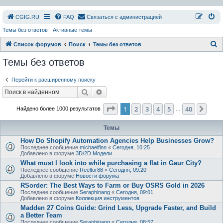
СGIG.RU
FAQ
Связаться с администрацией
Темы без ответов
Активные темы
П
Список форумов
Поиск
Темы без ответов
о
Темы без ответов
и
Перейти к расширенному поиску
с
Поиск
Расширенный поиск
к
Страница
1
из
40
1
2
3
4
5
40
След
Найдено более 1000 результатов
…
Темы
How Do Shopify Automation Agencies Help Businesses Grow?
Последнее сообщение
michaelfinn
«
Сегодня, 10:25
Добавлено в форуме
3D/2D Модели
What must I look into while purchasing a flat in Gaur City?
Последнее сообщение
Reeltor88
«
Сегодня, 09:20
Добавлено в форуме
Новости форума
RSorder: The Best Ways to Farm or Buy OSRS Gold in 2026
Последнее сообщение
Seraphinang
«
Сегодня, 09:01
Добавлено в форуме
Коллекция инструментов
Madden 27 Coins Guide: Grind Less, Upgrade Faster, and Build
a Better Team
Последнее сообщение
Seraphinang
«
Сегодня, 08:57