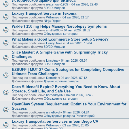
Историческое здание для бизнеса
Последнее сообщение
alexsnowy1985
«
04 авг 2026, 22:48
Добавлено в форуме
3D/2D Модели
Luxury Transport Service in Texoma
Последнее сообщение
Williamso
«
04 авг 2026, 21:17
Добавлено в форуме
Ninja Ripper
Waklert 150 mg Helps Manage Narcolepsy Symptoms
Последнее сообщение
smith2000
«
04 авг 2026, 18:52
Добавлено в форуме
Обсуждение категории
What Makes a Good Ecommerce Store Setup Service?
Последнее сообщение
HenryDuke
«
04 авг 2026, 15:04
Добавлено в форуме
3D/2D Модели
Slice Master: A Simple Game with Surprisingly Tricky
Challenges
Последнее сообщение
Lincolna
«
04 авг 2026, 08:34
Добавлено в форуме
3D/2D Модели
EZBUFF | MUT 27 Coins Strategies for Completing Competitive
Ultimate Team Challenges
Последнее сообщение
Dominic
«
04 авг 2026, 07:12
Добавлено в форуме
Другие игровые риперы
Does Sildenafil Expire? Everything You Need to Know About
Storage, Shelf Life, and Safe Use
Последнее сообщение
barnaddy06
«
04 авг 2026, 06:45
Добавлено в форуме
Обсуждение категории
OpenClaw System Requirement: Optimize Your Environment for
Success
Последнее сообщение
annefloyd
«
04 авг 2026, 04:24
Добавлено в форуме
Обсуждение раздела Репозитарий
Luxury Transportation Services in San Diego CA
Последнее сообщение
Williamso
«
03 авг 2026, 23:05
Добавлено в форуме
3D Ripper DX