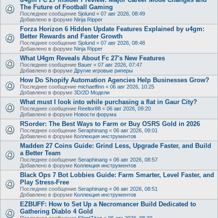
The Future of Football Gaming
Последнее сообщение
Sjolund
«
07 авг 2026, 08:49
Добавлено в форуме
Ninja Ripper
Forza Horizon 6 Hidden Update Features Explained by u4gm:
Better Rewards and Faster Growth
Последнее сообщение
Sjolund
«
07 авг 2026, 08:48
Добавлено в форуме
Ninja Ripper
What U4gm Reveals About Fc 27's New Features
Последнее сообщение
Bauer
«
07 авг 2026, 07:47
Добавлено в форуме
Другие игровые риперы
How Do Shopify Automation Agencies Help Businesses Grow?
Последнее сообщение
michaelfinn
«
06 авг 2026, 10:25
Добавлено в форуме
3D/2D Модели
What must I look into while purchasing a flat in Gaur City?
Последнее сообщение
Reeltor88
«
06 авг 2026, 09:20
Добавлено в форуме
Новости форума
RSorder: The Best Ways to Farm or Buy OSRS Gold in 2026
Последнее сообщение
Seraphinang
«
06 авг 2026, 09:01
Добавлено в форуме
Коллекция инструментов
Madden 27 Coins Guide: Grind Less, Upgrade Faster, and Build
a Better Team
Последнее сообщение
Seraphinang
«
06 авг 2026, 08:57
Добавлено в форуме
Коллекция инструментов
Black Ops 7 Bot Lobbies Guide: Farm Smarter, Level Faster, and
Play Stress-Free
Последнее сообщение
Seraphinang
«
06 авг 2026, 08:51
Добавлено в форуме
Коллекция инструментов
EZBUFF: How to Set Up a Necromancer Build Dedicated to
Gathering Diablo 4 Gold
Последнее сообщение
SilentTitan
«
06 авг 2026, 08:20