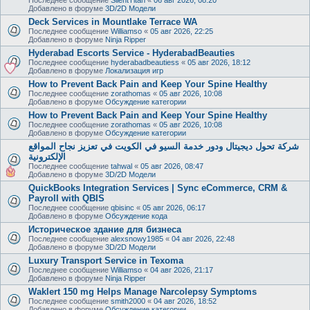
Добавлено в форуме
3D/2D Модели
Deck Services in Mountlake Terrace WA
Последнее сообщение
Williamso
«
05 авг 2026, 22:25
Добавлено в форуме
Ninja Ripper
Hyderabad Escorts Service - HyderabadBeauties
Последнее сообщение
hyderabadbeautiess
«
05 авг 2026, 18:12
Добавлено в форуме
Локализация игр
How to Prevent Back Pain and Keep Your Spine Healthy
Последнее сообщение
zorathomas
«
05 авг 2026, 10:08
Добавлено в форуме
Обсуждение категории
How to Prevent Back Pain and Keep Your Spine Healthy
Последнее сообщение
zorathomas
«
05 авг 2026, 10:08
Добавлено в форуме
Обсуждение категории
شركة تحول ديجيتال ودور خدمة السيو في الكويت في تعزيز نجاح المواقع
الإلكترونية
Последнее сообщение
tahwal
«
05 авг 2026, 08:47
Добавлено в форуме
3D/2D Модели
QuickBooks Integration Services | Sync eCommerce, CRM &
Payroll with QBIS
Последнее сообщение
qbisinc
«
05 авг 2026, 06:17
Добавлено в форуме
Обсуждение кода
Историческое здание для бизнеса
Последнее сообщение
alexsnowy1985
«
04 авг 2026, 22:48
Добавлено в форуме
3D/2D Модели
Luxury Transport Service in Texoma
Последнее сообщение
Williamso
«
04 авг 2026, 21:17
Добавлено в форуме
Ninja Ripper
Waklert 150 mg Helps Manage Narcolepsy Symptoms
Последнее сообщение
smith2000
«
04 авг 2026, 18:52
Добавлено в форуме
Обсуждение категории