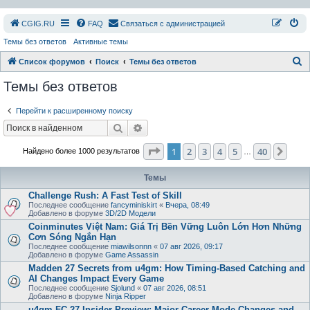
СGIG.RU
FAQ
Связаться с администрацией
Темы без ответов
Активные темы
П
Список форумов
Поиск
Темы без ответов
о
Темы без ответов
и
Перейти к расширенному поиску
с
Поиск
Расширенный поиск
к
Страница
1
из
40
1
2
3
4
5
40
След
Найдено более 1000 результатов
…
Темы
Challenge Rush: A Fast Test of Skill
Последнее сообщение
fancyminiskirt
«
Вчера, 08:49
Добавлено в форуме
3D/2D Модели
Coinminutes Việt Nam: Giá Trị Bền Vững Luôn Lớn Hơn Những
Cơn Sóng Ngắn Hạn
Последнее сообщение
miawilsonnn
«
07 авг 2026, 09:17
Добавлено в форуме
Game Assassin
Madden 27 Secrets from u4gm: How Timing-Based Catching and
AI Changes Impact Every Game
Последнее сообщение
Sjolund
«
07 авг 2026, 08:51
Добавлено в форуме
Ninja Ripper
u4gm FC 27 Insider Preview: Major Career Mode Changes and