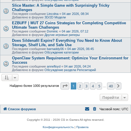
Slice Master: A Simple Game with Surprisingly Tricky
Challenges
Последнее сообщение
Lincolna
«
04 авг 2026, 08:34
Добавлено в форуме
3D/2D Модели
EZBUFF | MUT 27 Coins Strategies for Completing Competitive
Ultimate Team Challenges
Последнее сообщение
Dominic
«
04 авг 2026, 07:12
Добавлено в форуме
Другие игровые риперы
Does Sildenafil Expire? Everything You Need to Know About
Storage, Shelf Life, and Safe Use
Последнее сообщение
barnaddy06
«
04 авг 2026, 06:45
Добавлено в форуме
Обсуждение категории
OpenClaw System Requirement: Optimize Your Environment for
Success
Последнее сообщение
annefloyd
«
04 авг 2026, 04:24
Добавлено в форуме
Обсуждение раздела Репозитарий
Страница
1
из
40
1
2
3
4
5
40
След
Найдено более 1000 результатов
…
Перейти
Список форумов
Часовой пояс:
UTC
Copyright © 2011 - 2026 CG in Games All rights reserved.
Конфиденциальность
|
Правила