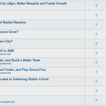
d by u4gm: Better Rewards and Faster Growth
0
0
 of Basket Random
0
nesses Grow?
0
aur City?
0
d in 2026
0
рументов
er, and Build a Better Team
0
рументов
el Faster, and Play Stress-Free
0
рументов
ated to Gathering Diablo 4 Gold
0
0
0
лизация игр