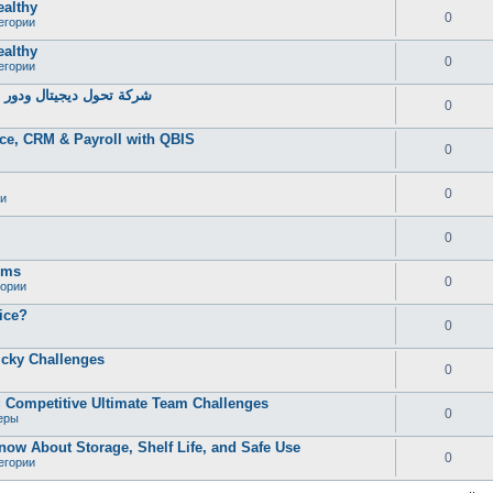
ealthy
0
егории
ealthy
0
егории
شركة تحول ديجيتال ودور خ
0
ce, CRM & Payroll with QBIS
0
0
и
0
oms
0
гории
ice?
0
icky Challenges
0
 Competitive Ultimate Team Challenges
0
еры
now About Storage, Shelf Life, and Safe Use
0
егории