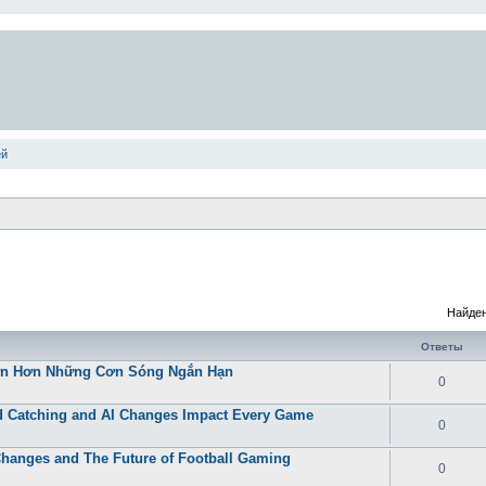
ей
Найден
Ответы
Lớn Hơn Những Cơn Sóng Ngắn Hạn
0
 Catching and AI Changes Impact Every Game
0
Changes and The Future of Football Gaming
0