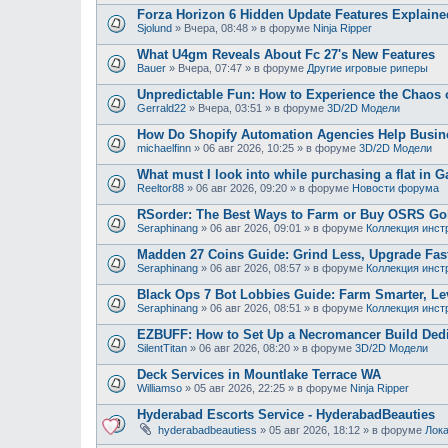
Forza Horizon 6 Hidden Update Features Explaine
Sjolund
»
Вчера, 08:48
» в форуме
Ninja Ripper
What U4gm Reveals About Fc 27's New Features
Bauer
»
Вчера, 07:47
» в форуме
Другие игровые риперы
Unpredictable Fun: How to Experience the Chaos
Gerrald22
»
Вчера, 03:51
» в форуме
3D/2D Модели
How Do Shopify Automation Agencies Help Busi
michaelfinn
»
06 авг 2026, 10:25
» в форуме
3D/2D Модели
What must I look into while purchasing a flat in G
Reeltor88
»
06 авг 2026, 09:20
» в форуме
Новости форума
RSorder: The Best Ways to Farm or Buy OSRS Gol
Seraphinang
»
06 авг 2026, 09:01
» в форуме
Коллекция инст
Madden 27 Coins Guide: Grind Less, Upgrade Fast
Seraphinang
»
06 авг 2026, 08:57
» в форуме
Коллекция инст
Black Ops 7 Bot Lobbies Guide: Farm Smarter, Lev
Seraphinang
»
06 авг 2026, 08:51
» в форуме
Коллекция инст
EZBUFF: How to Set Up a Necromancer Build Dedic
SilentTitan
»
06 авг 2026, 08:20
» в форуме
3D/2D Модели
Deck Services in Mountlake Terrace WA
Williamso
»
05 авг 2026, 22:25
» в форуме
Ninja Ripper
Hyderabad Escorts Service - HyderabadBeauties
hyderabadbeautiess
»
05 авг 2026, 18:12
» в форуме
Лока