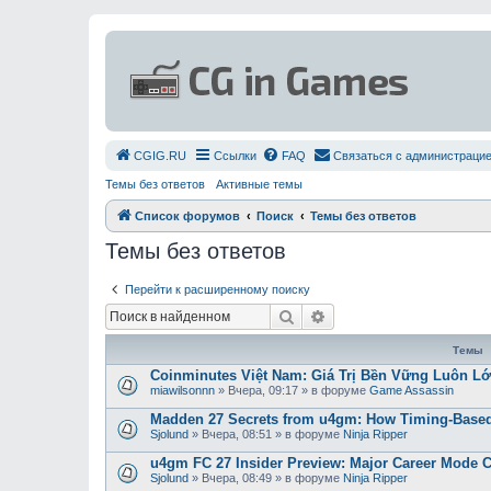
СGIG.RU
Ссылки
FAQ
Связаться с администраци
Темы без ответов
Активные темы
Список форумов
Поиск
Темы без ответов
Темы без ответов
Перейти к расширенному поиску
Поиск
Расширенный поиск
Темы
Coinminutes Việt Nam: Giá Trị Bền Vững Luôn 
miawilsonnn
»
Вчера, 09:17
» в форуме
Game Assassin
Madden 27 Secrets from u4gm: How Timing-Based
Sjolund
»
Вчера, 08:51
» в форуме
Ninja Ripper
u4gm FC 27 Insider Preview: Major Career Mode 
Sjolund
»
Вчера, 08:49
» в форуме
Ninja Ripper