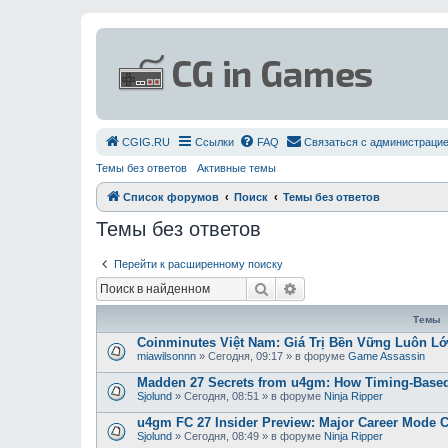
СGIG.RU
Ссылки
FAQ
Связаться с администраци
Темы без ответов
Активные темы
Список форумов
Поиск
Темы без ответов
Темы без ответов
Перейти к расширенному поиску
Поиск
Расширенный поиск
Темы
Coinminutes Việt Nam: Giá Trị Bền Vững Luôn 
miawilsonnn
»
Сегодня, 09:17
» в форуме
Game Assassin
Madden 27 Secrets from u4gm: How Timing-Based
Sjolund
»
Сегодня, 08:51
» в форуме
Ninja Ripper
u4gm FC 27 Insider Preview: Major Career Mode 
Sjolund
»
Сегодня, 08:49
» в форуме
Ninja Ripper