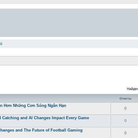
ей
Найден
Ответы
Lớn Hơn Những Cơn Sóng Ngắn Hạn
0
 Catching and AI Changes Impact Every Game
0
Changes and The Future of Football Gaming
0