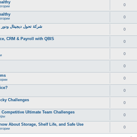
ealthy
0
егории
ealthy
0
егории
شركة تحول ديجيتال ودور خ
0
ce, CRM & Payroll with QBIS
0
0
и
0
oms
0
гории
ice?
0
icky Challenges
0
 Competitive Ultimate Team Challenges
0
еры
now About Storage, Shelf Life, and Safe Use
0
егории