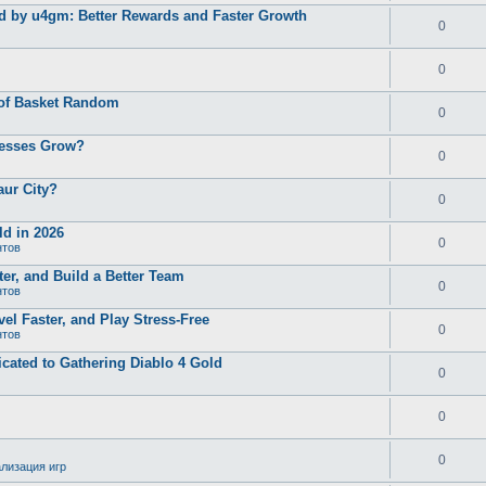
d by u4gm: Better Rewards and Faster Growth
0
0
 of Basket Random
0
nesses Grow?
0
aur City?
0
d in 2026
0
нтов
er, and Build a Better Team
0
нтов
el Faster, and Play Stress-Free
0
нтов
ated to Gathering Diablo 4 Gold
0
0
0
лизация игр