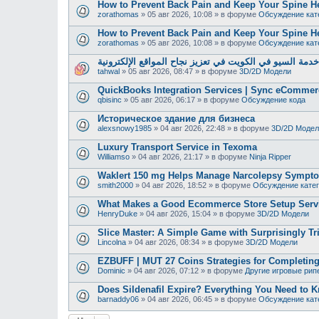
How to Prevent Back Pain and Keep Your Spine H
zorathomas
»
05 авг 2026, 10:08
» в форуме
Обсуждение кат
How to Prevent Back Pain and Keep Your Spine H
zorathomas
»
05 авг 2026, 10:08
» в форуме
Обсуждение кат
دمة السيو في الكويت في تعزيز نجاح المواقع الإلكترونية
tahwal
»
05 авг 2026, 08:47
» в форуме
3D/2D Модели
QuickBooks Integration Services | Sync eCommer
qbisinc
»
05 авг 2026, 06:17
» в форуме
Обсуждение кода
Историческое здание для бизнеса
alexsnowy1985
»
04 авг 2026, 22:48
» в форуме
3D/2D Модел
Luxury Transport Service in Texoma
Williamso
»
04 авг 2026, 21:17
» в форуме
Ninja Ripper
Waklert 150 mg Helps Manage Narcolepsy Sympt
smith2000
»
04 авг 2026, 18:52
» в форуме
Обсуждение кате
What Makes a Good Ecommerce Store Setup Serv
HenryDuke
»
04 авг 2026, 15:04
» в форуме
3D/2D Модели
Slice Master: A Simple Game with Surprisingly Tr
Lincolna
»
04 авг 2026, 08:34
» в форуме
3D/2D Модели
EZBUFF | MUT 27 Coins Strategies for Completing
Dominic
»
04 авг 2026, 07:12
» в форуме
Другие игровые рип
Does Sildenafil Expire? Everything You Need to K
barnaddy06
»
04 авг 2026, 06:45
» в форуме
Обсуждение кат