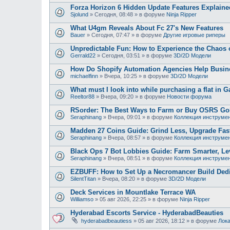
Forza Horizon 6 Hidden Update Features Explaine
Sjolund
»
Сегодня, 08:48
» в форуме
Ninja Ripper
What U4gm Reveals About Fc 27's New Features
Bauer
»
Сегодня, 07:47
» в форуме
Другие игровые риперы
Unpredictable Fun: How to Experience the Chaos
Gerrald22
»
Сегодня, 03:51
» в форуме
3D/2D Модели
How Do Shopify Automation Agencies Help Busi
michaelfinn
»
Вчера, 10:25
» в форуме
3D/2D Модели
What must I look into while purchasing a flat in G
Reeltor88
»
Вчера, 09:20
» в форуме
Новости форума
RSorder: The Best Ways to Farm or Buy OSRS Gol
Seraphinang
»
Вчера, 09:01
» в форуме
Коллекция инструме
Madden 27 Coins Guide: Grind Less, Upgrade Fast
Seraphinang
»
Вчера, 08:57
» в форуме
Коллекция инструме
Black Ops 7 Bot Lobbies Guide: Farm Smarter, Lev
Seraphinang
»
Вчера, 08:51
» в форуме
Коллекция инструме
EZBUFF: How to Set Up a Necromancer Build Dedic
SilentTitan
»
Вчера, 08:20
» в форуме
3D/2D Модели
Deck Services in Mountlake Terrace WA
Williamso
»
05 авг 2026, 22:25
» в форуме
Ninja Ripper
Hyderabad Escorts Service - HyderabadBeauties
hyderabadbeautiess
»
05 авг 2026, 18:12
» в форуме
Лока